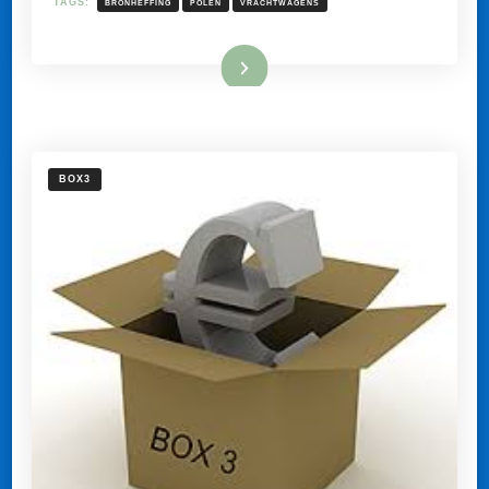
TAGS:
BRONHEFFING
POLEN
VRACHTWAGENS
EEN
NLDSE
MOEDERMIJ.
Lees meer
BOX3