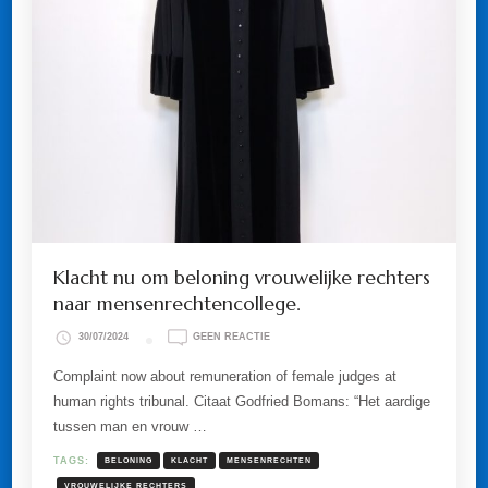
Klacht nu om beloning vrouwelijke rechters
naar mensenrechtencollege.
OP
30/07/2024
GEEN REACTIE
KLACHT
NU
Complaint now about remuneration of female judges at
OM
human rights tribunal. Citaat Godfried Bomans: “Het aardige
BELONING
VROUWELIJKE
tussen man en vrouw …
RECHTERS
NAAR
TAGS:
BELONING
KLACHT
MENSENRECHTEN
MENSENRECHTENCOLLEGE.
VROUWELIJKE RECHTERS