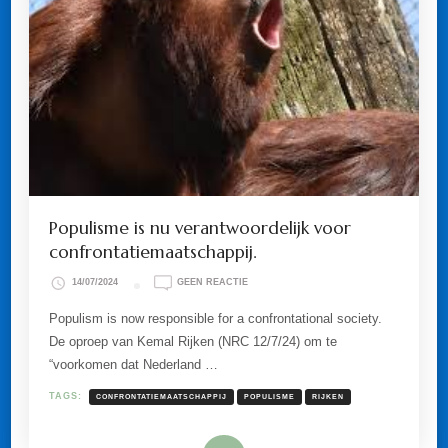
Populisme is nu verantwoordelijk voor
confrontatiemaatschappij.
OP
14/07/2024
GEEN REACTIE
POPULISME
IS
Populism is now responsible for a confrontational society.
NU
De oproep van Kemal Rijken (NRC 12/7/24) om te
VERANTWOORDELIJK
VOOR
“voorkomen dat Nederland …
CONFRONTATIEMAATSCHAPPIJ.
TAGS:
CONFRONTATIEMAATSCHAPPIJ
POPULISME
RIJKEN