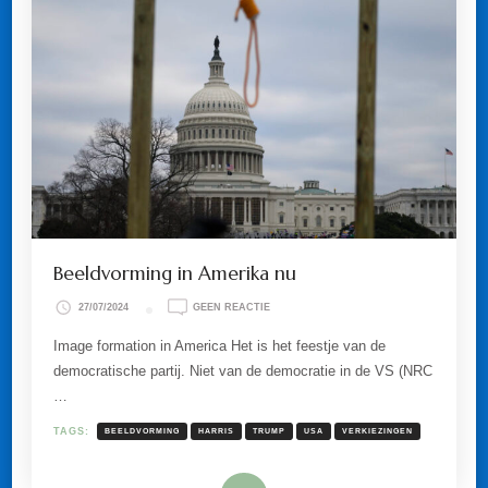
Beeldvorming in Amerika nu
OP
27/07/2024
GEEN REACTIE
BEELDVORMING
IN
Image formation in America Het is het feestje van de
AMERIKA
democratische partij. Niet van de democratie in de VS (NRC
NU
…
TAGS:
BEELDVORMING
HARRIS
TRUMP
USA
VERKIEZINGEN