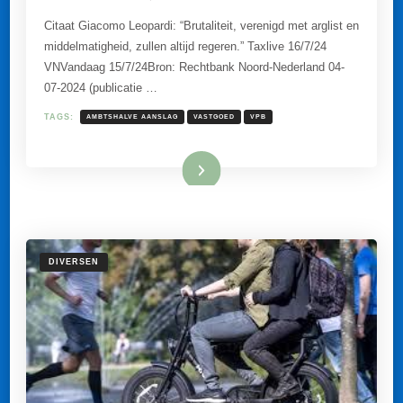
AMBTSHALVE
AANSLAGEN
Citaat Giacomo Leopardi: “Brutaliteit, verenigd met arglist en
VPB
middelmatigheid, zullen altijd regeren.” Taxlive 16/7/24
TERECHT
OPGELEGD
VNVandaag 15/7/24Bron: Rechtbank Noord-Nederland 04-
NU
07-2024 (publicatie …
NA
NIET
INDIENEN
TAGS:
AMBTSHALVE AANSLAG
VASTGOED
VPB
AANGIFTE.
Lees meer
DIVERSEN