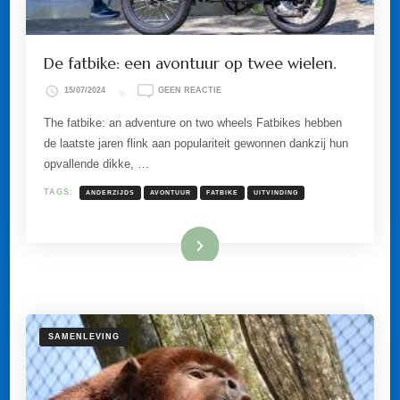
De fatbike: een avontuur op twee wielen.
OP
15/07/2024
GEEN REACTIE
DE
FATBIKE:
The fatbike: an adventure on two wheels Fatbikes hebben
EEN
de laatste jaren flink aan populariteit gewonnen dankzij hun
AVONTUUR
OP
opvallende dikke, …
TWEE
WIELEN.
TAGS:
ANDERZIJDS
AVONTUUR
FATBIKE
UITVINDING
Lees meer
SAMENLEVING