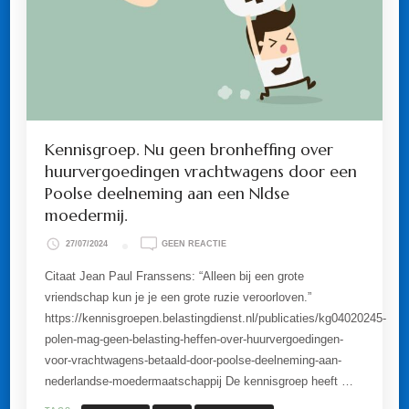
Kennisgroep. Nu geen bronheffing over
huurvergoedingen vrachtwagens door een
Poolse deelneming aan een Nldse
moedermij.
OP
27/07/2024
GEEN REACTIE
KENNISGROEP.
NU
Citaat Jean Paul Franssens: “Alleen bij een grote
GEEN
vriendschap kun je je een grote ruzie veroorloven.”
BRONHEFFING
OVER
https://kennisgroepen.belastingdienst.nl/publicaties/kg04020245-
HUURVERGOEDINGEN
polen-mag-geen-belasting-heffen-over-huurvergoedingen-
VRACHTWAGENS
DOOR
voor-vrachtwagens-betaald-door-poolse-deelneming-aan-
EEN
nederlandse-moedermaatschappij De kennisgroep heeft …
POOLSE
DEELNEMING
AAN