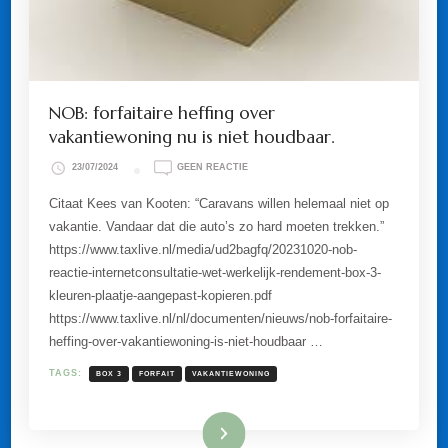
NOB: forfaitaire heffing over
vakantiewoning nu is niet houdbaar.
OP
23/07/2024
GEEN REACTIE
NOB:
FORFAITAIRE
Citaat Kees van Kooten: “Caravans willen helemaal niet op
HEFFING
vakantie. Vandaar dat die auto’s zo hard moeten trekken.”
OVER
VAKANTIEWONING
https://www.taxlive.nl/media/ud2bagfq/20231020-nob-
NU
reactie-internetconsultatie-wet-werkelijk-rendement-box-3-
IS
NIET
kleuren-plaatje-aangepast-kopieren.pdf
HOUDBAAR.
https://www.taxlive.nl/nl/documenten/nieuws/nob-forfaitaire-
heffing-over-vakantiewoning-is-niet-houdbaar …
TAGS:
BOX 3
FORFAIT
VAKANTIEWONING
Lees meer