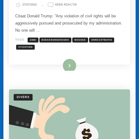
OP
27/07/2024
GEEN REACTIE
ANBI-
ONDERZOEK
Citaat Donald Trump: “Any violation of civil rights will be
BIJ
aggressively pursued and prosecuted by my administration.
MOSKEE
IS
No one will …
NU
NIET
TAGS:
ANBI
BOEKENONDERZOEK
MOSKEE
ONRECHTMATIG
ONRECHTMATIG.
STICHTING
Lees meer
DIVERS