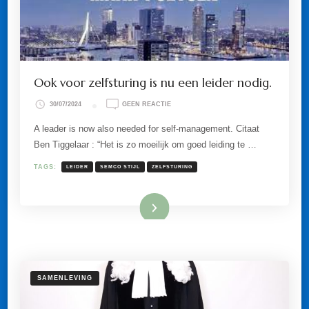
Ook voor zelfsturing is nu een leider nodig.
OP
30/07/2024
GEEN REACTIE
OOK
VOOR
A leader is now also needed for self-management. Citaat
ZELFSTURING
Ben Tiggelaar : “Het is zo moeilijk om goed leiding te …
IS
NU
EEN
TAGS:
LEIDER
SEMCO STIJL
ZELFSTURING
LEIDER
NODIG.
Lees meer
SAMENLEVING