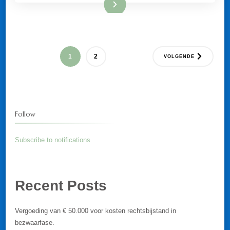
Lees meer
Berichten
PAGINA
PAGINA
1
2
VOLGENDE
paginering
Follow
Subscribe to notifications
Recent Posts
Vergoeding van € 50.000 voor kosten rechtsbijstand in
bezwaarfase.