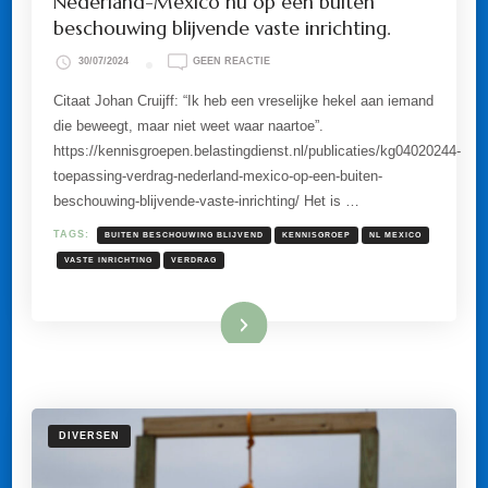
Nederland-Mexico nu op een buiten
beschouwing blijvende vaste inrichting.
OP
30/07/2024
GEEN REACTIE
KENNISGROEP.
TOEPASSING
Citaat Johan Cruijff: “Ik heb een vreselijke hekel aan iemand
VERDRAG
die beweegt, maar niet weet waar naartoe”.
NEDERLAND-
MEXICO
https://kennisgroepen.belastingdienst.nl/publicaties/kg04020244-
NU
toepassing-verdrag-nederland-mexico-op-een-buiten-
OP
EEN
beschouwing-blijvende-vaste-inrichting/ Het is …
BUITEN
BESCHOUWING
TAGS:
BUITEN BESCHOUWING BLIJVEND
KENNISGROEP
NL MEXICO
BLIJVENDE
VASTE
VASTE INRICHTING
VERDRAG
INRICHTING.
Lees meer
DIVERSEN