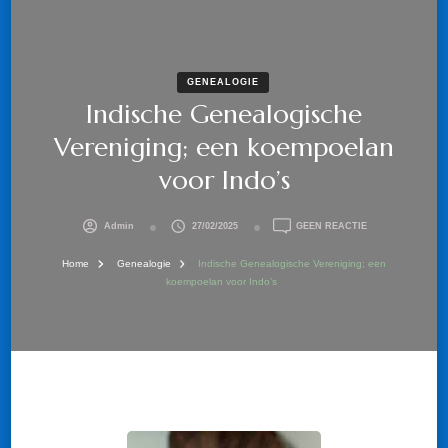
GENEALOGIE
Indische Genealogische
Vereniging; een koempoelan
voor Indo’s
OP
Admin
27/02/2025
GEEN REACTIE
INDISCHE
GENEALOGISCHE
Home
Genealogie
Indische Genealogische Vereniging; een
VERENIGING;
koempoelan voor Indo’s
EEN
KOEMPOELAN
VOOR
INDO’S