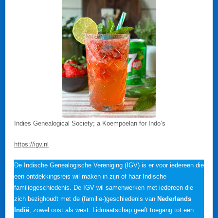
Indies Genealogical Society; a Koempoelan for Indo’s
https://igv.nl
De Indische Genealogische Vereniging (IGV) is er voor iedereen die
een ontdekkingsreis wil maken in zijn of haar Indische
familiegeschiedenis. De IGV wil samenwerken met iedereen die
zich bezighoudt met de (familie-)geschiedenis van
Nederlands
Indië
, zowel oost als west. Lidmaatschap geeft toegang tot een