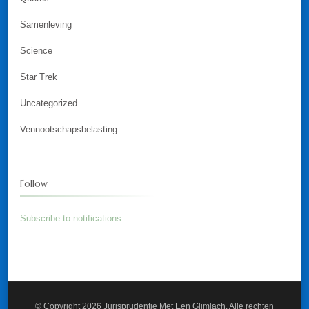
Samenleving
Science
Star Trek
Uncategorized
Vennootschapsbelasting
Follow
Subscribe to notifications
© Copyright 2026
Jurisprudentie Met Een Glimlach
. Alle rechten