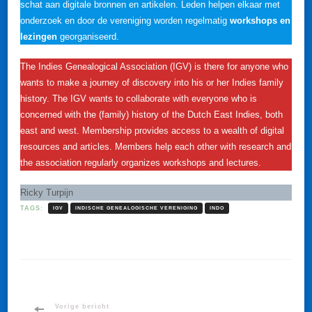
schat aan digitale bronnen en artikelen. Leden helpen elkaar met
onderzoek en door de vereniging worden regelmatig
workshops en
lezingen
georganiseerd.
The Indies Genealogical Association (IGV) is there for anyone who
wants to make a journey of discovery into his or her Indies family
history. The IGV wants to collaborate with everyone who is
concerned with the (family) history of the Dutch East Indies, both
east and west. Membership provides access to a wealth of digital
resources and articles. Members help each other with research and
the association regularly organizes workshops and lectures.
Ricky Turpijn
TAGS:
IGV
INDISCHE GENEALOGISCHE VERENIGING
INDO
Vorige bericht