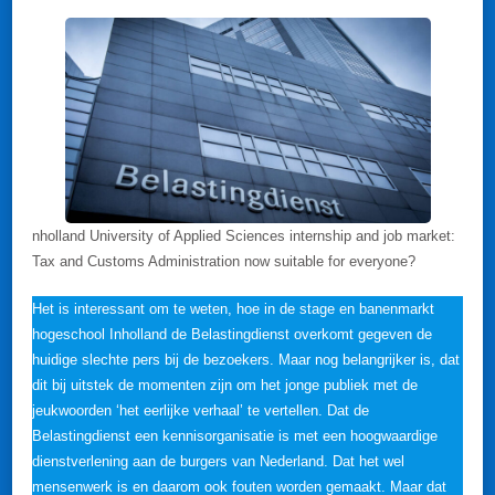
nholland University of Applied Sciences internship and job market:
Tax and Customs Administration now suitable for everyone?
Het is interessant om te weten, hoe in de stage en banenmarkt
hogeschool Inholland de Belastingdienst overkomt gegeven de
huidige slechte pers bij de bezoekers. Maar nog belangrijker is, dat
dit bij uitstek de momenten zijn om het jonge publiek met de
jeukwoorden ‘het eerlijke verhaal’ te vertellen. Dat de
Belastingdienst een kennisorganisatie is met een hoogwaardige
dienstverlening aan de burgers van Nederland. Dat het wel
mensenwerk is en daarom ook fouten worden gemaakt. Maar dat