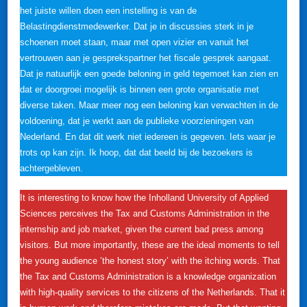
het juiste willen doen een instelling is van de
Belastingdienstmedewerker. Dat je in discussies sterk in je
schoenen moet staan, maar met open vizier en vanuit het
vertrouwen aan je gesprekspartner het fiscale gesprek aangaat.
Dat je natuurlijk een goede beloning in geld tegemoet kan zien en
dat er doorgroei mogelijk is binnen een grote organisatie met
diverse taken. Maar meer nog een beloning kan verwachten in de
voldoening, dat je werkt aan de publieke voorzieningen van
Nederland. En dat dit werk niet iedereen is gegeven. Iets waar je
trots op kan zijn. Ik hoop, dat dat beeld bij de bezoekers is
achtergebleven.
It is interesting to know how the Inholland University of Applied
Sciences perceives the Tax and Customs Administration in the
internship and job market, given the current bad press among
visitors. But more importantly, these are the ideal moments to tell
the young audience ’the honest story’ with the itching words. That
the Tax and Customs Administration is a knowledge organization
with high-quality services to the citizens of the Netherlands. That it