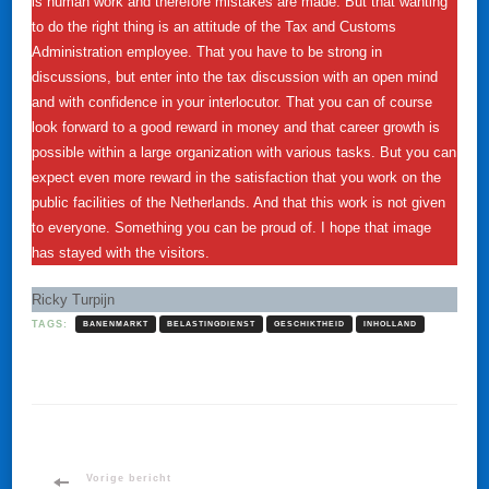
is human work and therefore mistakes are made. But that wanting
to do the right thing is an attitude of the Tax and Customs
Administration employee. That you have to be strong in
discussions, but enter into the tax discussion with an open mind
and with confidence in your interlocutor. That you can of course
look forward to a good reward in money and that career growth is
possible within a large organization with various tasks. But you can
expect even more reward in the satisfaction that you work on the
public facilities of the Netherlands. And that this work is not given
to everyone. Something you can be proud of. I hope that image
has stayed with the visitors.
Ricky Turpijn
TAGS:
BANENMARKT
BELASTINGDIENST
GESCHIKTHEID
INHOLLAND
Bericht
Vorige bericht