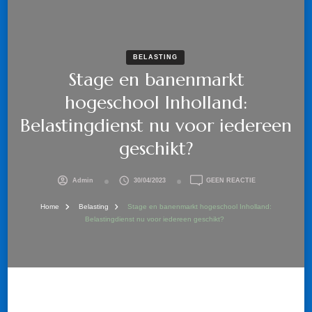
BELASTING
Stage en banenmarkt
hogeschool Inholland:
Belastingdienst nu voor iedereen
geschikt?
OP
Admin
30/04/2023
GEEN REACTIE
STAGE
EN
Home
Belasting
Stage en banenmarkt hogeschool Inholland:
BANENMARKT
Belastingdienst nu voor iedereen geschikt?
HOGESCHOOL
INHOLLAND:
BELASTINGDIEN
NU
VOOR
IEDEREEN
GESCHIKT?