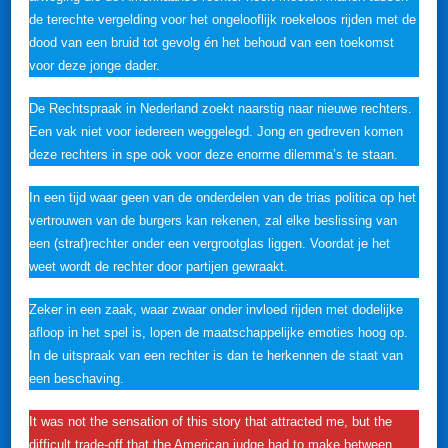
de terechte vergelding voor het ongelooflijk roekeloos rijden met de
dood van een bruid tot gevolg én het behoud van een toekomst
voor deze jonge dader.
De Rechtspraak in Nederland zoekt naarstig naar nieuwe rechters.
Een vak niet voor iedereen weggelegd. Jong en gedreven komen
deze rechters in spe ook voor deze enorme dilemma’s te staan.
In een tijd waar geen van de onderdelen van de trias politica op het
vertrouwen van de burgers kan rekenen, zal elke beslissing van
een (straf)rechter onder een vergrootglas liggen. Voordat je het
weet wordt de rechter door partijen gewraakt.
Zeker in een zaak, waar zwaar onder invloed rijden met dodelijke
afloop in het spel is, lopen de maatschappelijke emoties hoog op.
In de uitspraak van een rechter is dan te herkennen de staat van
een beschaving.
It was not the sensation of this story that attracted me, but the
difficult trade-off that the American judge had to make between