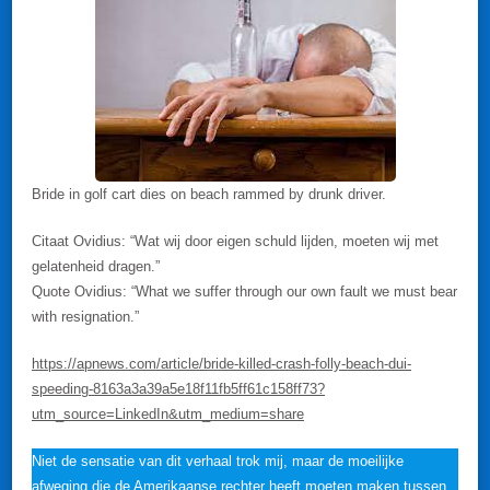
Bride in golf cart dies on beach rammed by drunk driver.
Citaat Ovidius: “Wat wij door eigen schuld lijden, moeten wij met
gelatenheid dragen.”
Quote Ovidius: “What we suffer through our own fault we must bear
with resignation.”
https://apnews.com/article/bride-killed-crash-folly-beach-dui-
speeding-8163a3a39a5e18f11fb5ff61c158ff73?
utm_source=LinkedIn&utm_medium=share
Niet de sensatie van dit verhaal trok mij, maar de moeilijke
afweging die de Amerikaanse rechter heeft moeten maken tussen