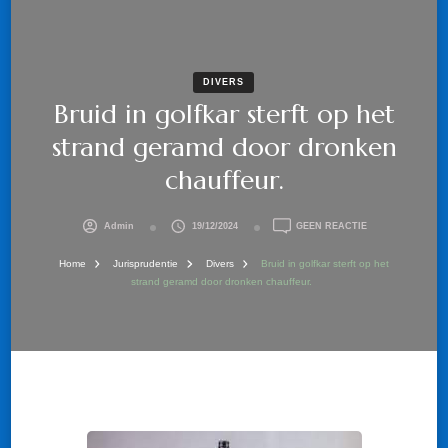
DIVERS
Bruid in golfkar sterft op het
strand geramd door dronken
chauffeur.
OP
Admin
19/12/2024
GEEN REACTIE
BRUID
IN
Home
Jurisprudentie
Divers
Bruid in golfkar sterft op het
GOLFKAR
strand geramd door dronken chauffeur.
STERFT
OP
HET
STRAND
GERAMD
DOOR
DRONKEN
CHAUFFEUR.