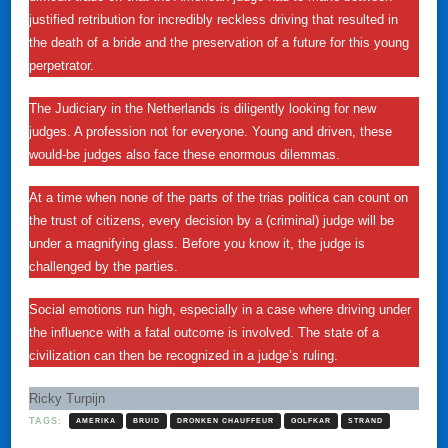
justified retribution for incredibly reckless driving that resulted in
the death of a bride and the preservation of a future for this young
perpetrator.
The Judiciary in the Netherlands is diligently looking for new
judges. A profession not for everyone. Young and driven, these
would-be judges also face these enormous dilemmas.
At a time when none of the parts of the trias politica can count on
the trust of citizens, every decision by a (criminal) judge will be
under a magnifying glass. Before you know it, the judge is
challenged by the parties.
Social emotions run high, especially in a case where driving under
the influence with a fatal outcome is involved. The state of a
civilization can then be recognized in a judge’s ruling.
Ricky Turpijn
TAGS:
AMERIKA
BRUID
DRONKEN CHAUFFEUR
GOLFKAR
STRAND