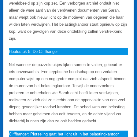
wereldbeeld op zijn kop zet. Een verborgen archief onthult niet
alleen de ware aard van de verdwenen documenten van Sarah,
maar werpt ook nieuw licht op de motieven van degenen die haar
wilden laten verdwijnen. Het belastingkantoor staat opnieuw op zijn
kop, want de gevolgen van deze ontdekking zullen verstrekkend
zijn.
Hoofdstuk 5: De Cliffhanger
Net wanneer de puzzelstukjes lijken samen te vallen, gebeurt er
iets onverwachts. Een cryptische boodschap op een verlaten
computer wijst op een nog groter complot dat zich afspeelt binnen
de muren van het belastingkantoor. Terwijl de onderzoekers
proberen te achterhalen wie Sarah echt heeft laten verdwijnen,
realiseren ze zich dat ze slechts aan de oppervlakte van een veel
dieper, gevaarlijker raadsel krabben. De schaduwen van belasting
hebben meer geheimen dan ooit tevoren, en de echte vijand zou
dichterbij kunnen zijn dan ze ooit hadden gedacht.
Cliffhanger: Plotseling gaat het licht uit in het belastingkantoor.