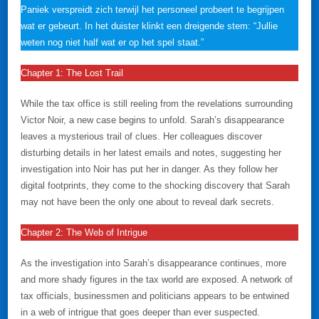
Paniek verspreidt zich terwijl het personeel probeert te begrijpen
wat er gebeurt. In het duister klinkt een dreigende stem: “Jullie
weten nog niet half wat er op het spel staat.”
Chapter 1: The Lost Trail
While the tax office is still reeling from the revelations surrounding
Victor Noir, a new case begins to unfold. Sarah’s disappearance
leaves a mysterious trail of clues. Her colleagues discover
disturbing details in her latest emails and notes, suggesting her
investigation into Noir has put her in danger. As they follow her
digital footprints, they come to the shocking discovery that Sarah
may not have been the only one about to reveal dark secrets.
Chapter 2: The Web of Intrigue
As the investigation into Sarah’s disappearance continues, more
and more shady figures in the tax world are exposed. A network of
tax officials, businessmen and politicians appears to be entwined
in a web of intrigue that goes deeper than ever suspected.