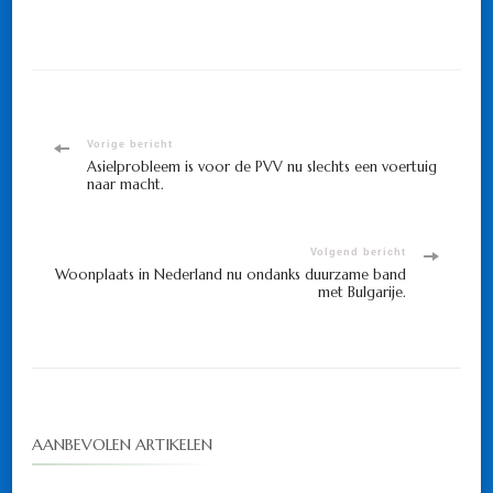
Bericht
Vorige bericht
Asielprobleem is voor de PVV nu slechts een voertuig
naar macht.
navigatie
Volgend bericht
Woonplaats in Nederland nu ondanks duurzame band
met Bulgarije.
AANBEVOLEN ARTIKELEN