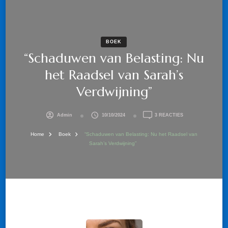
BOEK
“Schaduwen van Belasting: Nu
het Raadsel van Sarah’s
Verdwijning”
OP
Admin
10/10/2024
3 REACTIES
“SCHADUWEN
VAN
Home
Boek
“Schaduwen van Belasting: Nu het Raadsel van
BELASTING:
Sarah’s Verdwijning”
NU
HET
RAADSEL
VAN
SARAH’S
VERDWIJNING”