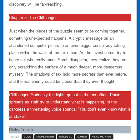
discovery will be far-reaching.
Chapter 5: The Cliffhanger
Just when the pieces of the puzzle seem to be coming together,
something unexpected happens. A cryptic message on an
abandoned computer points to an even bigger conspiracy taking
place within the walls of the tax office. As the investigators try to
figure out who really made Sarah disappear, they realize they are
only scratching the surface of a much deeper, more dangerous
mystery. The shadows of tax hold more secrets than ever before,
and the real enemy could be closer than they ever thought.
Cliffhanger: Suddenly the lights go out in the tax office. Panic
spreads as staff try to understand what is happening. In the
darkness a threatening voice sounds: “You don’t even know what is
at stake.”
Ricky Turpijn
TAGS:
BOEK
INSPECTEUR
RAADSEL
SARAH
VERDWIJNING