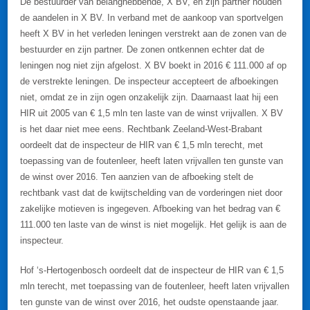
De bestuurder van belanghebbende, X BV, en zijn partner houden
de aandelen in X BV. In verband met de aankoop van sportvelgen
heeft X BV in het verleden leningen verstrekt aan de zonen van de
bestuurder en zijn partner. De zonen ontkennen echter dat de
leningen nog niet zijn afgelost. X BV boekt in 2016 € 111.000 af op
de verstrekte leningen. De inspecteur accepteert de afboekingen
niet, omdat ze in zijn ogen onzakelijk zijn. Daarnaast laat hij een
HIR uit 2005 van € 1,5 mln ten laste van de winst vrijvallen. X BV
is het daar niet mee eens. Rechtbank Zeeland-West-Brabant
oordeelt dat de inspecteur de HIR van € 1,5 mln terecht, met
toepassing van de foutenleer, heeft laten vrijvallen ten gunste van
de winst over 2016. Ten aanzien van de afboeking stelt de
rechtbank vast dat de kwijtschelding van de vorderingen niet door
zakelijke motieven is ingegeven. Afboeking van het bedrag van €
111.000 ten laste van de winst is niet mogelijk. Het gelijk is aan de
inspecteur.
Hof ‘s-Hertogenbosch oordeelt dat de inspecteur de HIR van € 1,5
mln terecht, met toepassing van de foutenleer, heeft laten vrijvallen
ten gunste van de winst over 2016, het oudste openstaande jaar.