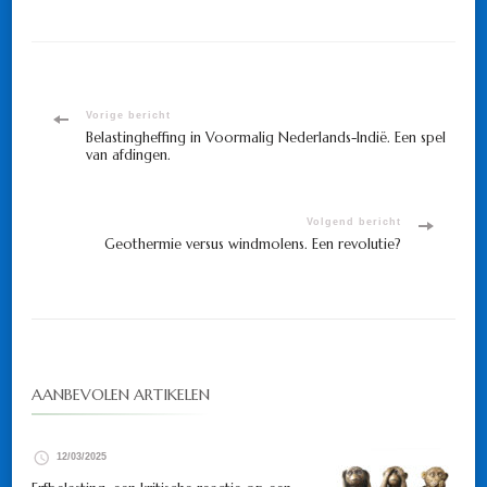
Bericht
Vorige bericht
Belastingheffing in Voormalig Nederlands-Indië. Een spel
van afdingen.
navigatie
Volgend bericht
Geothermie versus windmolens. Een revolutie?
AANBEVOLEN ARTIKELEN
12/03/2025