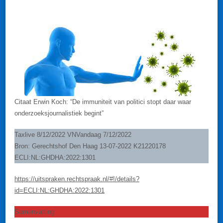
IMMUNITEIT
VAN
BELASTINGAMB
Citaat Erwin Koch: “De immuniteit van politici stopt daar waar
onderzoeksjournalistiek begint”
Taxlive 8/12/2022 VNVandaag 7/12/2022
Bron: Gerechtshof Den Haag 13-07-2022 K21220178
ECLI:NL:GHDHA:2022:1301
https://uitspraken.rechtspraak.nl/#!/details?
id=ECLI:NL:GHDHA:2022:1301
Samenvatting