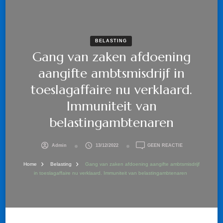
BELASTING
Gang van zaken afdoening
aangifte ambtsmisdrijf in
toeslagaffaire nu verklaard.
Immuniteit van
belastingambtenaren
OP
Admin
13/12/2022
GEEN REACTIE
GANG
VAN
Home
Belasting
Gang van zaken afdoening aangifte ambtsmisdrijf
ZAKEN
in toeslagaffaire nu verklaard. Immuniteit van belastingambtenaren
AFDOENING
AANGIFTE
AMBTSMISDRIJF
IN
TOESLAGAFFAIR
NU
VERKLAARD.