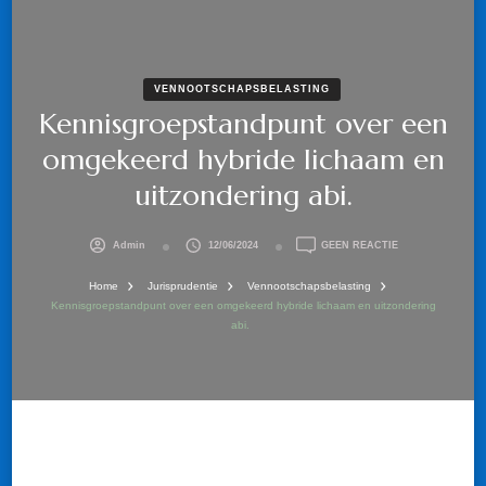
VENNOOTSCHAPSBELASTING
Kennisgroepstandpunt over een
omgekeerd hybride lichaam en
uitzondering abi.
OP
Admin
12/06/2024
GEEN REACTIE
KENNISGROEPS
OVER
Home
Jurisprudentie
Vennootschapsbelasting
EEN
Kennisgroepstandpunt over een omgekeerd hybride lichaam en uitzondering
OMGEKEERD
abi.
HYBRIDE
LICHAAM
EN
UITZONDERING
ABI.