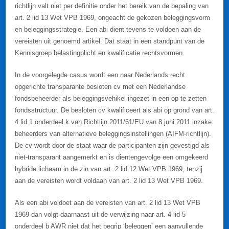
richtlijn valt niet per definitie onder het bereik van de bepaling van
art. 2 lid 13 Wet VPB 1969, ongeacht de gekozen beleggingsvorm
en beleggingsstrategie. Een abi dient tevens te voldoen aan de
vereisten uit genoemd artikel. Dat staat in een standpunt van de
Kennisgroep belastingplicht en kwalificatie rechtsvormen.
In de voorgelegde casus wordt een naar Nederlands recht
opgerichte transparante besloten cv met een Nederlandse
fondsbeheerder als beleggingsvehikel ingezet in een op te zetten
fondsstructuur. De besloten cv kwalificeert als abi op grond van art.
4 lid 1 onderdeel k van Richtlijn 2011/61/EU van 8 juni 2011 inzake
beheerders van alternatieve beleggingsinstellingen (AIFM-richtlijn).
De cv wordt door de staat waar de participanten zijn gevestigd als
niet-transparant aangemerkt en is dientengevolge een omgekeerd
hybride lichaam in de zin van art. 2 lid 12 Wet VPB 1969, tenzij
aan de vereisten wordt voldaan van art. 2 lid 13 Wet VPB 1969.
Als een abi voldoet aan de vereisten van art. 2 lid 13 Wet VPB
1969 dan volgt daarnaast uit de verwijzing naar art. 4 lid 5
onderdeel b AWR niet dat het begrip ‘beleggen’ een aanvullende