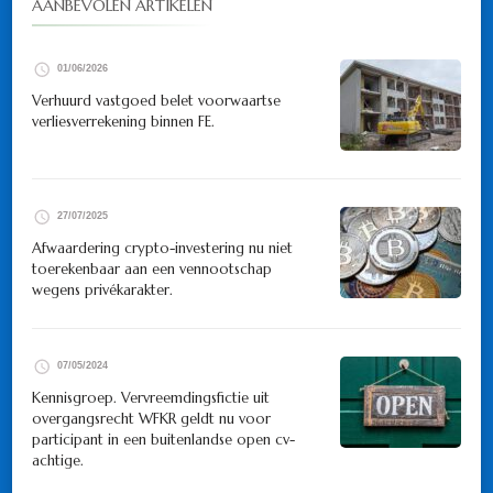
AANBEVOLEN ARTIKELEN
01/06/2026
Verhuurd vastgoed belet voorwaartse
verliesverrekening binnen FE.
27/07/2025
Afwaardering crypto-investering nu niet
toerekenbaar aan een vennootschap
wegens privékarakter.
07/05/2024
Kennisgroep. Vervreemdingsfictie uit
overgangsrecht WFKR geldt nu voor
participant in een buitenlandse open cv-
achtige.