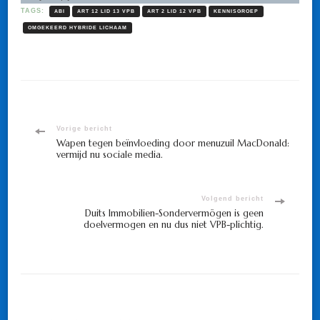
TAGS:
ABI
ART 12 LID 13 VPB
ART 2 LID 12 VPB
KENNISGROEP
OMGEKEERD HYBRIDE LICHAAM
Bericht
Vorige bericht
Wapen tegen beïnvloeding door menuzuil MacDonald:
vermijd nu sociale media.
navigatie
Volgend bericht
Duits Immobilien-Sondervermögen is geen
doelvermogen en nu dus niet VPB-plichtig.