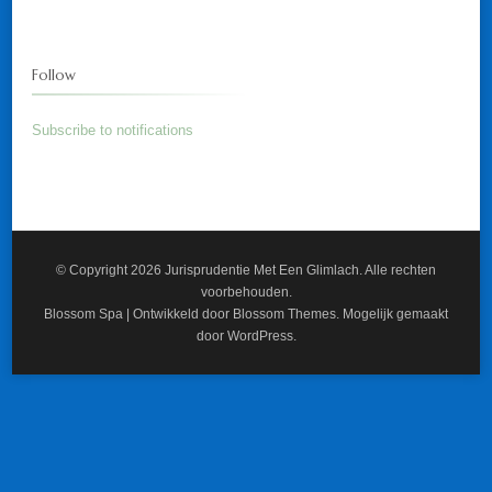
Follow
Subscribe to notifications
© Copyright 2026
Jurisprudentie Met Een Glimlach
. Alle rechten
voorbehouden.
Blossom Spa | Ontwikkeld door
Blossom Themes
. Mogelijk gemaakt
door
WordPress
.