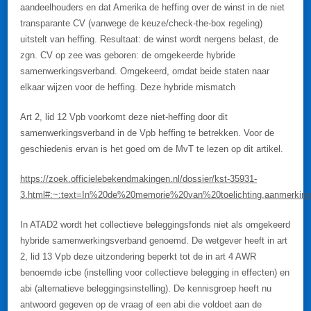
aandeelhouders en dat Amerika de heffing over de winst in de niet
transparante CV (vanwege de keuze/check-the-box regeling)
uitstelt van heffing. Resultaat: de winst wordt nergens belast, de
zgn. CV op zee was geboren: de omgekeerde hybride
samenwerkingsverband. Omgekeerd, omdat beide staten naar
elkaar wijzen voor de heffing. Deze hybride mismatch
Art 2, lid 12 Vpb voorkomt deze niet-heffing door dit
samenwerkingsverband in de Vpb heffing te betrekken. Voor de
geschiedenis ervan is het goed om de MvT te lezen op dit artikel.
https://zoek.officielebekendmakingen.nl/dossier/kst-35931-
3.html#:~:text=In%20de%20memorie%20van%20toelichting,aanmerki
In ATAD2 wordt het collectieve beleggingsfonds niet als omgekeerd
hybride samenwerkingsverband genoemd. De wetgever heeft in art
2, lid 13 Vpb deze uitzondering beperkt tot de in art 4 AWR
benoemde icbe (instelling voor collectieve belegging in effecten) en
abi (alternatieve beleggingsinstelling). De kennisgroep heeft nu
antwoord gegeven op de vraag of een abi die voldoet aan de