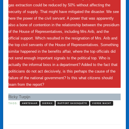
gas extraction could be reduced by 50% without affecting the
security of supply. That might have mitigated the disaster. We see
here the power of the civil servant. A power that was apparently
also a bone of contention in the relationship between the presidium
of the House of Representatives, including Mrs Arib, and the
official support. Which resulted in the resignation of Mrs. Arib and
the top civil servants of the House of Representatives. Something
similar happened in the benefits affair, where the top officials did
not send enough important signals to the political top. Who is
actually the informal boss in a department? Added to the fact that
politicians do not act decisively, is this perhaps the cause of the
failure of the national government? Is this what citizens should
learn from the report?
Ricky Turpijn
TAGS:
AMBTENAAR
DIERIKX
RAPPORT GASENQUÊTE
VIERDE MACHT