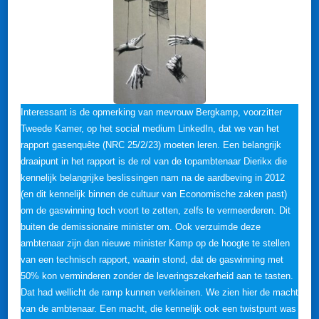
Interessant is de opmerking van mevrouw Bergkamp, voorzitter
Tweede Kamer, op het social medium LinkedIn, dat we van het
rapport gasenquête (NRC 25/2/23) moeten leren. Een belangrijk
draaipunt in het rapport is de rol van de topambtenaar Dierikx die
kennelijk belangrijke beslissingen nam na de aardbeving in 2012
(en dit kennelijk binnen de cultuur van Economische zaken past)
om de gaswinning toch voort te zetten, zelfs te vermeerderen. Dit
buiten de demissionaire minister om. Ook verzuimde deze
ambtenaar zijn dan nieuwe minister Kamp op de hoogte te stellen
van een technisch rapport, waarin stond, dat de gaswinning met
50% kon verminderen zonder de leveringszekerheid aan te tasten.
Dat had wellicht de ramp kunnen verkleinen. We zien hier de macht
van de ambtenaar. Een macht, die kennelijk ook een twistpunt was