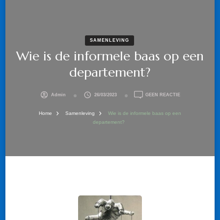
SAMENLEVING
Wie is de informele baas op een
departement?
OP
Admin
26/03/2023
GEEN REACTIE
WIE
IS
Home
Samenleving
Wie is de informele baas op een
DE
departement?
INFORMELE
BAAS
OP
EEN
DEPARTEMENT?