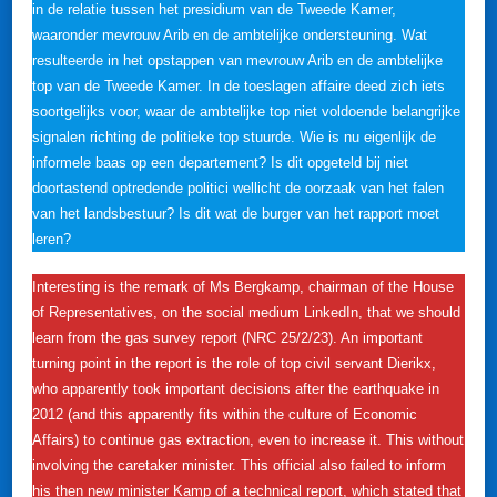
in de relatie tussen het presidium van de Tweede Kamer,
waaronder mevrouw Arib en de ambtelijke ondersteuning. Wat
resulteerde in het opstappen van mevrouw Arib en de ambtelijke
top van de Tweede Kamer. In de toeslagen affaire deed zich iets
soortgelijks voor, waar de ambtelijke top niet voldoende belangrijke
signalen richting de politieke top stuurde. Wie is nu eigenlijk de
informele baas op een departement? Is dit opgeteld bij niet
doortastend optredende politici wellicht de oorzaak van het falen
van het landsbestuur? Is dit wat de burger van het rapport moet
leren?
Interesting is the remark of Ms Bergkamp, ​​chairman of the House
of Representatives, on the social medium LinkedIn, that we should
learn from the gas survey report (NRC 25/2/23). An important
turning point in the report is the role of top civil servant Dierikx,
who apparently took important decisions after the earthquake in
2012 (and this apparently fits within the culture of Economic
Affairs) to continue gas extraction, even to increase it. This without
involving the caretaker minister. This official also failed to inform
his then new minister Kamp of a technical report, which stated that