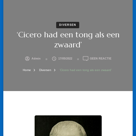
DIVERSEN
‘Cicero had een tong als een
zwaard’
OP
Admin
17/05/2022
GEEN REACTIE
‘CICERO
HAD
Home
Diversen
‘Cicero had een tong als een zwaard’
EEN
TONG
ALS
EEN
ZWAARD’