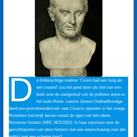
D
e thrillerachtige oneliner ‘Cicero had een tong als
een zwaard’ zou het goed doen als titel van een
boek over de slangenkuil van de politieke arena in
het oude Rome. Leanne Jansen Oudheidkundige
deed een promotieonderzoek naar Cicero’s optreden in het vroege
Romeinse keizerrijk bezien vanuit de ogen van drie latere
Romeinse historici (NRC 28/3/2022). Is haar conclusie over de
gezichtspunten van deze historici niet een waarschuwing voor alle
politici met een scherpe tong?