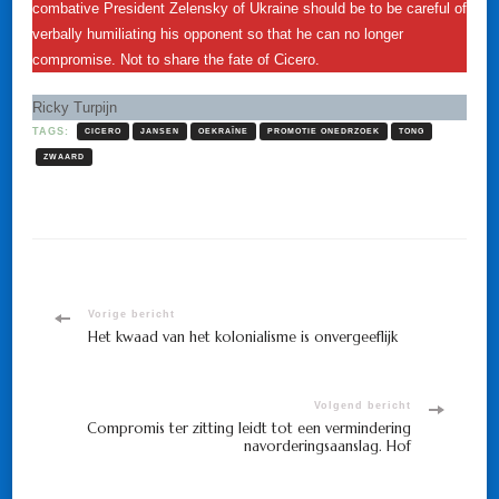
combative President Zelensky of Ukraine should be to be careful of
verbally humiliating his opponent so that he can no longer
compromise. Not to share the fate of Cicero.
Ricky Turpijn
TAGS:
CICERO
JANSEN
OEKRAÏNE
PROMOTIE ONEDRZOEK
TONG
ZWAARD
Bericht
Vorige bericht
Het kwaad van het kolonialisme is onvergeeflijk
navigatie
Volgend bericht
Compromis ter zitting leidt tot een vermindering
navorderingsaanslag. Hof