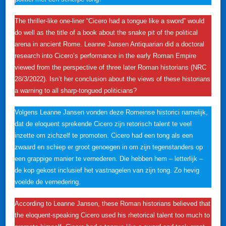
The thriller-like one-liner “Cicero had a tongue like a sword” would
do well as the title of a book about the snake pit of the political
arena in ancient Rome. Leanne Jansen Antiquarian did a doctoral
research into Cicero’s performance in the early Roman Empire
viewed from the perspective of three later Roman historians (NRC
28/3/2022). Isn’t her conclusion about the views of these historians
a warning to all sharp-tongued politicians?
Volgens Leanne Jansen vonden deze Romeinse historici namelijk,
dat de eloquent sprekende Cicero zijn retorisch talent te veel
inzette om zichzelf te promoten. Cicero had een tong als een
zwaard en schiep er groot genoegen in om zijn tegenstanders op
een grappige manier te vernederen. Die hebben hem – letterlijk –
de kop gekost inclusief het vastnagelen van zijn tong. Zo hevig
voelde de vernedering.
According to Leanne Jansen, these Roman historians believed that
the eloquent-speaking Cicero used his rhetorical talent too much to