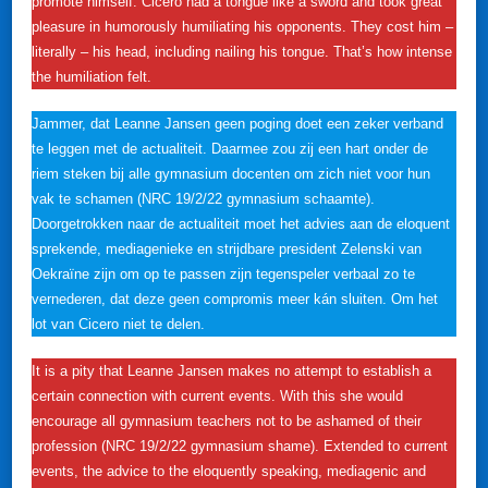
promote himself. Cicero had a tongue like a sword and took great
pleasure in humorously humiliating his opponents. They cost him –
literally – his head, including nailing his tongue. That’s how intense
the humiliation felt.
Jammer, dat Leanne Jansen geen poging doet een zeker verband
te leggen met de actualiteit. Daarmee zou zij een hart onder de
riem steken bij alle gymnasium docenten om zich niet voor hun
vak te schamen (NRC 19/2/22 gymnasium schaamte).
Doorgetrokken naar de actualiteit moet het advies aan de eloquent
sprekende, mediagenieke en strijdbare president Zelenski van
Oekraïne zijn om op te passen zijn tegenspeler verbaal zo te
vernederen, dat deze geen compromis meer kán sluiten. Om het
lot van Cicero niet te delen.
It is a pity that Leanne Jansen makes no attempt to establish a
certain connection with current events. With this she would
encourage all gymnasium teachers not to be ashamed of their
profession (NRC 19/2/22 gymnasium shame). Extended to current
events, the advice to the eloquently speaking, mediagenic and