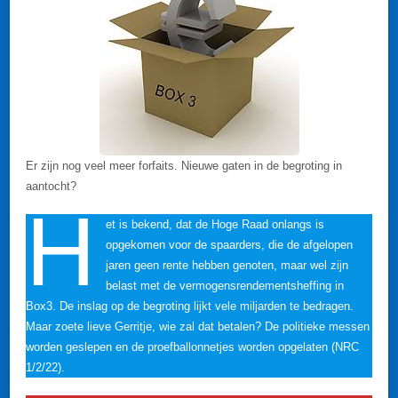
Er zijn nog veel meer forfaits. Nieuwe gaten in de begroting in
aantocht?
H
et is bekend, dat de Hoge Raad onlangs is
opgekomen voor de spaarders, die de afgelopen
jaren geen rente hebben genoten, maar wel zijn
belast met de vermogensrendementsheffing in
Box3. De inslag op de begroting lijkt vele miljarden te bedragen.
Maar zoete lieve Gerritje, wie zal dat betalen? De politieke messen
worden geslepen en de proefballonnetjes worden opgelaten (NRC
1/2/22).