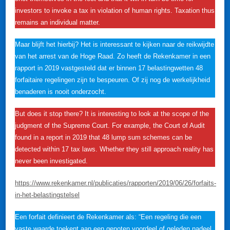
investors to invoke a tax in violation of human rights. Taxation thus
remains an individual matter.
Maar blijft het hierbij? Het is interessant te kijken naar de reikwijdte
van het arrest van de Hoge Raad. Zo heeft de Rekenkamer in een
rapport in 2019 vastgesteld dat er binnen 17 belastingwetten 48
forfaitaire regelingen zijn te bespeuren. Of zij nog de werkelijkheid
benaderen is nooit onderzocht.
But does it stop there? It is interesting to look at the scope of the
judgment of the Supreme Court. For example, the Court of Audit
found in a report in 2019 that 48 lump sum schemes can be
detected within 17 tax laws. Whether they still approach reality has
never been investigated.
https://www.rekenkamer.nl/publicaties/rapporten/2019/06/26/forfaits-
in-het-belastingstelsel
Een forfait definieert de Rekenkamer als: “Een regeling die een
vaste waarde toekent aan een genoten voordeel of geleden nadeel.