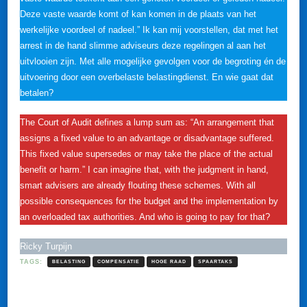
Deze vaste waarde komt of kan komen in de plaats van het
werkelijke voordeel of nadeel.” Ik kan mij voorstellen, dat met het
arrest in de hand slimme adviseurs deze regelingen al aan het
uitvlooien zijn. Met alle mogelijke gevolgen voor de begroting én de
uitvoering door een overbelaste belastingdienst. En wie gaat dat
betalen?
The Court of Audit defines a lump sum as: “An arrangement that
assigns a fixed value to an advantage or disadvantage suffered.
This fixed value supersedes or may take the place of the actual
benefit or harm.” I can imagine that, with the judgment in hand,
smart advisers are already flouting these schemes. With all
possible consequences for the budget and the implementation by
an overloaded tax authorities. And who is going to pay for that?
Ricky Turpijn
TAGS:
BELASTING
COMPENSATIE
HOGE RAAD
SPAARTAKS