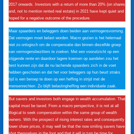
2017 onwards. Investors with a return of more than 20% (on shares
and, not to mention rented real estate) in 2021 have kept quiet and
hoped for a negative outcome of the procedure.
Maar spaarders en beleggers doen beiden aan vermogensvorming.
Dat vermogen moet belast worden. Macro gezien is het helemaal
niet zo onlogisch om de compensatie dan binnen diezelfde groep
van vermogensbezitters te zoeken. Met een vooruitzicht op een
stijgende rente en daardoor lagere koersen op aandelen zou het
best kunnen zijn dat de nu lachende spaarders zich in de voet
hebben geschoten en dat het voor beleggers op hun beurt straks
tijd is een beroep te doen op een heffing in strijd met de
mensenrechten. Zo blijft belastingheffing een individuele zaak.
But savers and investors both engage in wealth accumulation. That
capital must be taxed. From a macro perspective, it is not at all
illogical to seek compensation within the same group of wealth
owners. With the prospect of rising interest rates and consequently
lower share prices, it may well be that the now smiling savers have
shot themselves in the foot and that it will in turn be time for