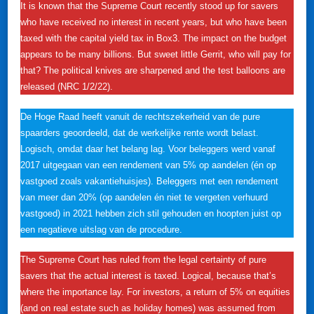
It is known that the Supreme Court recently stood up for savers
who have received no interest in recent years, but who have been
taxed with the capital yield tax in Box3. The impact on the budget
appears to be many billions. But sweet little Gerrit, who will pay for
that? The political knives are sharpened and the test balloons are
released (NRC 1/2/22).
De Hoge Raad heeft vanuit de rechtszekerheid van de pure
spaarders geoordeeld, dat de werkelijke rente wordt belast.
Logisch, omdat daar het belang lag. Voor beleggers werd vanaf
2017 uitgegaan van een rendement van 5% op aandelen (én op
vastgoed zoals vakantiehuisjes). Beleggers met een rendement
van meer dan 20% (op aandelen én niet te vergeten verhuurd
vastgoed) in 2021 hebben zich stil gehouden en hoopten juist op
een negatieve uitslag van de procedure.
The Supreme Court has ruled from the legal certainty of pure
savers that the actual interest is taxed. Logical, because that’s
where the importance lay. For investors, a return of 5% on equities
(and on real estate such as holiday homes) was assumed from