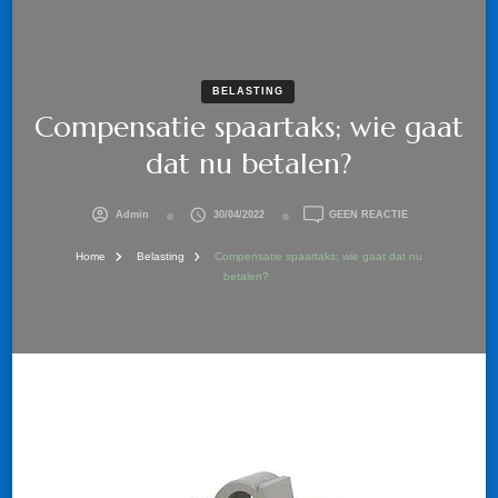
BELASTING
Compensatie spaartaks; wie gaat
dat nu betalen?
OP
Admin
30/04/2022
GEEN REACTIE
COMPENSATIE
SPAARTAKS;
Home
Belasting
Compensatie spaartaks; wie gaat dat nu
WIE
betalen?
GAAT
DAT
NU
BETALEN?