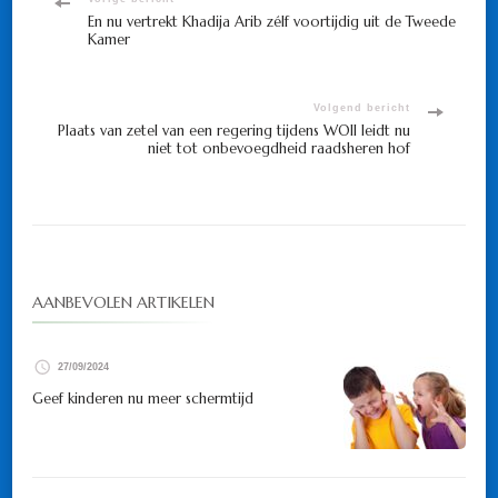
Bericht
En nu vertrekt Khadija Arib zélf voortijdig uit de Tweede
Kamer
navigatie
Volgend bericht
Plaats van zetel van een regering tijdens WOII leidt nu
niet tot onbevoegdheid raadsheren hof
AANBEVOLEN ARTIKELEN
27/09/2024
Geef kinderen nu meer schermtijd