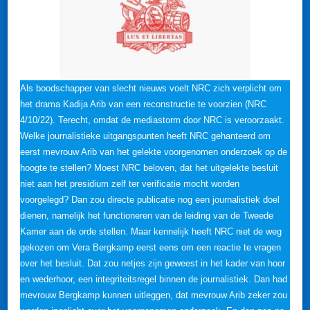
Als boodschapper van slecht nieuws voelt NRC zich verplicht om
het drama Kadija Arib van een reconstructie te voorzien (NRC
4/10/22). Terecht, omdat de mediastorm door NRC is veroorzaakt.
Welke journalistieke uitgangspunten heeft NRC gehanteerd om
eerst mevrouw Arib van het gelekte voorgenomen onderzoek op de
hoogte te stellen? Moest NRC beloven, dat het uitgelekte besluit
niet aan het presidium zelf ter verificatie mocht worden
voorgelegd? Dan zou directe publicatie nog een journalistiek doel
dienen, namelijk het functioneren van de leiding van de Tweede
Kamer aan de orde stellen. Maar kennelijk heeft NRC niet de weg
gekozen om Vera Bergkamp eerst eens om een reactie te vragen
over het besluit. Dat zou netjes zijn geweest in het kader van hoor
en wederhoor, een integriteitsregel binnen de journalistiek. Dan had
mevrouw Bergkamp kunnen uitleggen, dat mevrouw Arib zeker zou