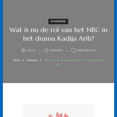
DIVERSEN
Wat is nu de rol van het NRC in
het drama Kadija Arib?
OP
Admin
04/10/2022
GEEN REACTIE
WAT
IS
Home
Diversen
Wat is nu de rol van het NRC in het drama Kadija
NU
Arib?
DE
ROL
VAN
HET
NRC
IN
HET
DRAMA
KADIJA
ARIB?