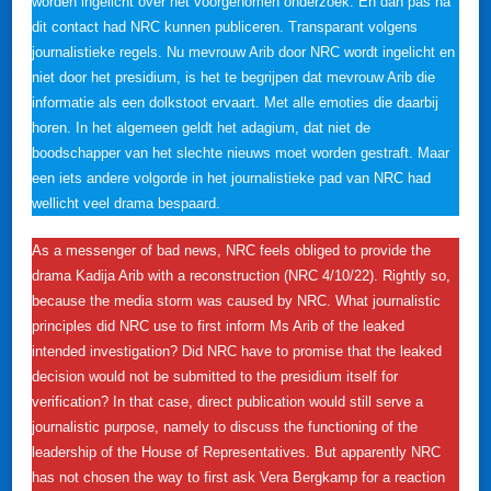
worden ingelicht over het voorgenomen onderzoek. En dan pas na
dit contact had NRC kunnen publiceren. Transparant volgens
journalistieke regels. Nu mevrouw Arib door NRC wordt ingelicht en
niet door het presidium, is het te begrijpen dat mevrouw Arib die
informatie als een dolkstoot ervaart. Met alle emoties die daarbij
horen. In het algemeen geldt het adagium, dat niet de
boodschapper van het slechte nieuws moet worden gestraft. Maar
een iets andere volgorde in het journalistieke pad van NRC had
wellicht veel drama bespaard.
As a messenger of bad news, NRC feels obliged to provide the
drama Kadija Arib with a reconstruction (NRC 4/10/22). Rightly so,
because the media storm was caused by NRC. What journalistic
principles did NRC use to first inform Ms Arib of the leaked
intended investigation? Did NRC have to promise that the leaked
decision would not be submitted to the presidium itself for
verification? In that case, direct publication would still serve a
journalistic purpose, namely to discuss the functioning of the
leadership of the House of Representatives. But apparently NRC
has not chosen the way to first ask Vera Bergkamp for a reaction