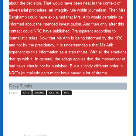
about the decision. That would have been neat in the context of
adversarial procedure, an integrity rule within journalism. Then Mrs.
Bergkamp could have explained that Mrs. Arib would certainly be
informed about the intended investigation. And then only after this
contact could NRC have published. Transparent according to
journalistic rules. Now that Ms Arib is being informed by the NRC
and not by the presidency, it is understandable that Ms Arib
experiences this information as a stab thrust. With all the emotions
that go with it. In general, the adage applies that the messenger of
bad news should not be punished. But a slightly different order in
NRC’s journalistic path might have saved a lot of drama.
Ricky Turpijn.
TAGS:
ARIB
DRAMA
KADIJA
NRC
Vorige bericht