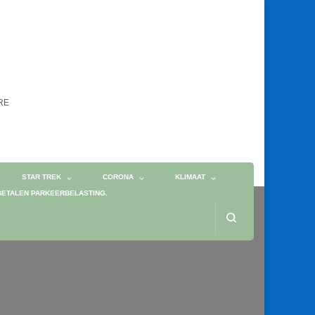
ORE
STAR TREK
CORONA
KLIMAAT
BETALEN PARKEERBELASTING.