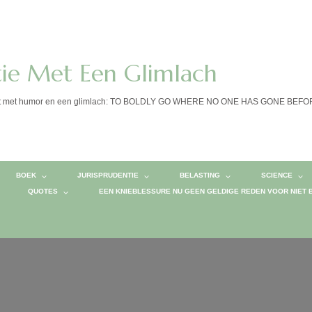
tie Met Een Glimlach
calist met humor en een glimlach: TO BOLDLY GO WHERE NO ONE HAS GONE BEF
BOEK
JURISPRUDENTIE
BELASTING
SCIENCE
QUOTES
EEN KNIEBLESSURE NU GEEN GELDIGE REDEN VOOR NIET 