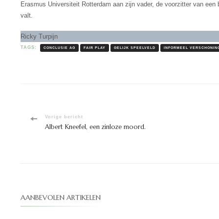
Erasmus Universiteit Rotterdam aan zijn vader, de voorzitter van een 
valt.
Ricky Turpijn
TAGS:
CONCLUSIE AG
FAIR PLAY
GELIJK SPEELVELD
INFORMEEL VERSCHONIN
Bericht
Vorige bericht
Albert Kneefel, een zinloze moord.
navigatie
AANBEVOLEN ARTIKELEN