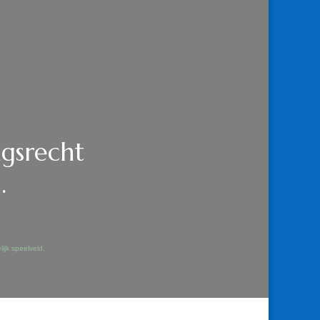
ngsrecht
.
ijk speelveld.
RECHT