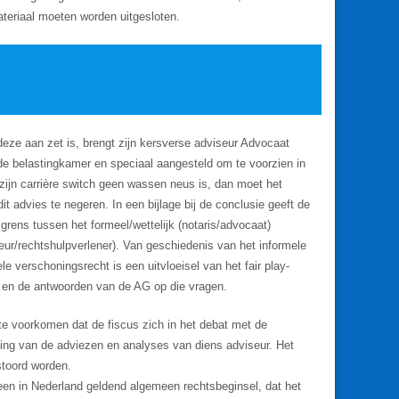
ateriaal moeten worden uitgesloten.
deze aan zet is, brengt zijn kersverse adviseur Advocaat
 belastingkamer en speciaal aangesteld om te voorzien in
 zijn carrière switch geen wassen neus is, dan moet het
advies te negeren. In een bijlage bij de conclusie geeft de
rens tussen het formeel/wettelijk (notaris/advocaat)
eur/rechtshulpverlener). Van geschiedenis van het informele
e verschoningsrecht is een uitvloeisel van het fair play-
d en de antwoorden van de AG op die vragen.
 te voorkomen dat de fiscus zich in het debat met de
ming van de adviezen en analyses van diens adviseur. Het
stoord worden.
een in Nederland geldend algemeen rechtsbeginsel, dat het