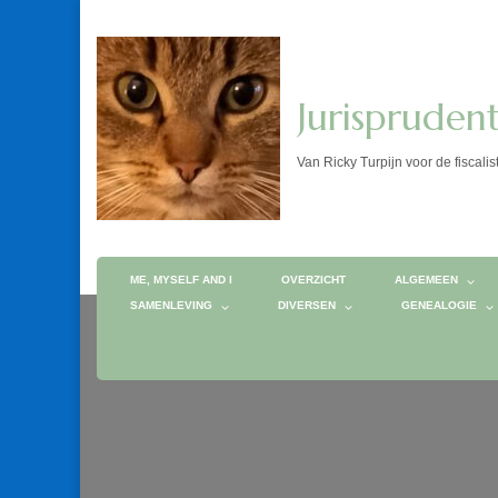
Jurispruden
Van Ricky Turpijn voor de fis
ME, MYSELF AND I
OVERZICHT
ALGEMEEN
SAMENLEVING
DIVERSEN
GENEALOGIE