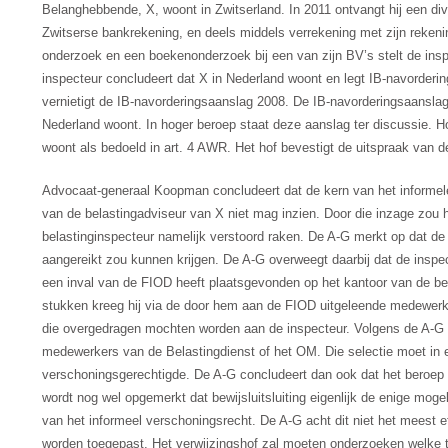
Belanghebbende, X, woont in Zwitserland. In 2011 ontvangt hij een di
Zwitserse bankrekening, en deels middels verrekening met zijn reken
onderzoek en een boekenonderzoek bij een van zijn BV’s stelt de ins
inspecteur concludeert dat X in Nederland woont en legt IB-navorder
vernietigt de IB-navorderingsaanslag 2008. De IB-navorderingsaanslag 2
Nederland woont. In hoger beroep staat deze aanslag ter discussie. 
woont als bedoeld in art. 4 AWR. Het hof bevestigt de uitspraak van d
Advocaat-generaal Koopman concludeert dat de kern van het informele
van de belastingadviseur van X niet mag inzien. Door die inzage zou h
belastinginspecteur namelijk verstoord raken. De A-G merkt op dat de
aangereikt zou kunnen krijgen. De A-G overweegt daarbij dat de inspect
een inval van de FIOD heeft plaatsgevonden op het kantoor van de bel
stukken kreeg hij via de door hem aan de FIOD uitgeleende medewerk
die overgedragen mochten worden aan de inspecteur. Volgens de A-G 
medewerkers van de Belastingdienst of het OM. Die selectie moet in e
verschoningsgerechtigde. De A-G concludeert dan ook dat het beroep 
wordt nog wel opgemerkt dat bewijsluitsluiting eigenlijk de enige mog
van het informeel verschoningsrecht. De A-G acht dit niet het meest e
worden toegepast. Het verwijzingshof zal moeten onderzoeken welke 