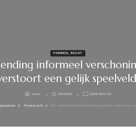
FORMEEL RECHT
ending informeel verschoni
verstoort een gelijk speelveld
OP
Admin
28/12/2024
GEEN REACTIE
AG.
SCHENDING
risprudentie
Formeel recht
AG. Schending informeel verschoningsrecht verstoort een gel
INFORMEEL
VERSCHONINGS
VERSTOORT
EEN
GELIJK
SPEELVELD.