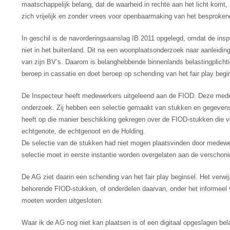
maatschappelijk belang, dat de waarheid in rechte aan het licht komt,
zich vrijelijk en zonder vrees voor openbaarmaking van het besproke
In geschil is de navorderingsaanslag IB 2011 opgelegd, omdat de insp
niet in het buitenland. Dit na een woonplaatsonderzoek naar aanleid
van zijn BV’s. Daarom is belanghebbende binnenlands belastingplichtig
beroep in cassatie en doet beroep op schending van het fair play begi
De Inspecteur heeft medewerkers uitgeleend aan de FIOD. Deze medewe
onderzoek. Zij hebben een selectie gemaakt van stukken en gegeven
heeft op die manier beschikking gekregen over de FIOD-stukken die vo
echtgenote, de echtgenoot en de Holding.
De selectie van de stukken had niet mogen plaatsvinden door medewer
selectie moet in eerste instantie worden overgelaten aan de verschon
De AG ziet daarin een schending van het fair play beginsel. Het verw
behorende FIOD-stukken, of onderdelen daarvan, onder het informeel 
moeten worden uitgesloten.
Waar ik de AG nog niet kan plaatsen is of een digitaal opgeslagen be