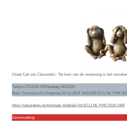
Citaat Carl von Clausewitz: “De kern van de verrassing is het verzek
Taxlive 27/12/24 VNVandaag 24/12/24
Bron: Conclusie AG Koopman 20-12-2024 24/01293 ECLI:NL:PHR:20
https://uitspraken.rechtspraak.nl/details?id=ECLI:NL:PHR:2024:1400
Samenvatting