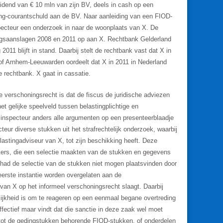
vidend van € 10 mln van zijn BV, deels in cash op een
ing-courantschuld aan de BV. Naar aanleiding van een FIOD-
pecteur een onderzoek in naar de woonplaats van X. De
ingsaanslagen 2008 en 2011 op aan X. Rechtbank Gelderland
011 blijft in stand. Daarbij stelt de rechtbank vast dat X in
Hof Arnhem-Leeuwarden oordeelt dat X in 2011 in Nederland
e rechtbank. X gaat in cassatie.
 verschoningsrecht is dat de fiscus de juridische adviezen
et gelijke speelveld tussen belastingplichtige en
 inspecteur anders alle argumenten op een presenteerblaadje
eur diverse stukken uit het strafrechtelijk onderzoek, waarbij
astingadviseur van X, tot zijn beschikking heeft. Deze
ers, die een selectie maakten van de stukken en gegevens
had de selectie van de stukken niet mogen plaatsvinden door
erste instantie worden overgelaten aan de
van X op het informeel verschoningsrecht slaagt. Daarbij
elijkheid is om te reageren op een eenmaal begane overtreding
ffectief maar vindt dat die sanctie in deze zaak wel moet
tot de gedingstukken behorende FIOD-stukken, of onderdelen