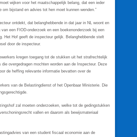
 moet wijken voor het maatschappelijk belang, dat een ieder
ne om bijstand en advies tot hen moet kunnen wenden.”
ecteur ontdekt, dat belanghebbende in dat jaar in NL woont en
ing van een FIOD-onderzoek en een boekenonderzoek bij een
. Het Hof geeft de inspecteur gelijk. Belanghebbende stelt
nsel door de inspecteur.
rkers kregen toegang tot de stukken uit het strafrechtelijk
s die overgedragen mochten worden aan de Inspecteur. Deze
or de heffing relevante informatie bevatten over de
kers van de Belastingdienst of het Openbaar Ministerie. Die
ingsgerechtigde.
ijzingshof zal moeten onderzoeken, welke tot de gedingstukken
verschoningsrecht vallen en daarom als bewijsmateriaal
lastingadvies van een student fiscaal economie aan de