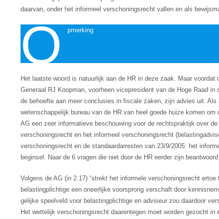
daarvan, onder het informeel verschoningsrecht vallen en als bewijsm
O
pmerking
Het laatste woord is natuurlijk aan de HR in deze zaak. Maar voordat 
Generaal RJ Koopman, voorheen vicepresident van de Hoge Raad in de
de behoefte aan meer conclusies in fiscale zaken, zijn advies uit. Als
wetenschappelijk bureau van de HR van heel goede huize komen om dit 
AG een zeer informatieve beschouwing voor de rechtspraktijk over de g
verschoningsrecht en het informeel verschoningsrecht (belastingadvis
verschoningsrecht en de standaardarresten van 23/9/2005: het informel
beginsel. Naar de 6 vragen die niet door de HR eerder zijn beantwoor
Volgens de AG (in 2.17) “strekt het informele verschoningsrecht ertoe
belastingplichtige een oneerlijke voorsprong verschaft door kennisne
gelijke speelveld voor belastingplichtige en adviseur zou daardoor ver
Het wettelijk verschoningsrecht daarentegen moet worden gezocht in 