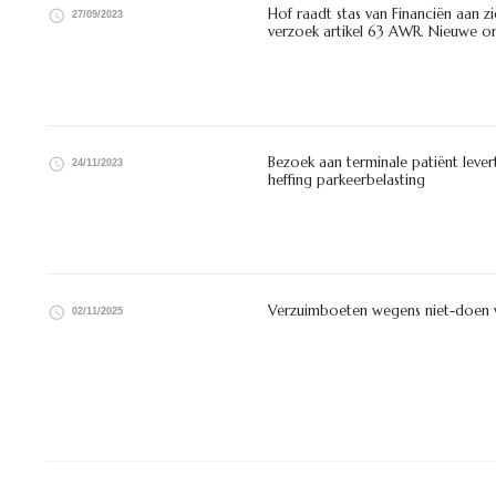
Hof raadt stas van Financiën aan 
27/09/2023
verzoek artikel 63 AWR. Nieuwe on
Bezoek aan terminale patiënt lev
24/11/2023
heffing parkeerbelasting
Verzuimboeten wegens niet-doen va
02/11/2025