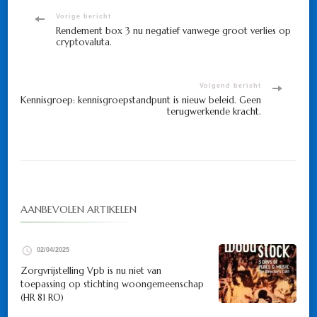
Bericht
Vorige bericht
Rendement box 3 nu negatief vanwege groot verlies op
cryptovaluta.
navigatie
Volgend bericht
Kennisgroep: kennisgroepstandpunt is nieuw beleid. Geen
terugwerkende kracht.
AANBEVOLEN ARTIKELEN
02/04/2025
Zorgvrijstelling Vpb is nu niet van
toepassing op stichting woongemeenschap
(HR 81 RO)