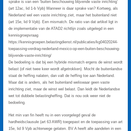
sprake is van een ‘buiten beschouwing blijvende vaste inrichting’
(art 12ac, lid 1-b Vpb) Wanneer is daar sprake van? Kortweg, als
Nederland wel een vaste inrichting ziet, maar het buitenland niet
(art 15e, lid 9 Vpb). Een mismatch. De ratio van dat artikel ligt in
de implementatie van de ATAD2 richtlijn zoals uitgelegd in een
kennisgroepvraag
https://kennisgroepen.belastingdienst.nl/publicaties/kg04020244-
toepassing-verdrag-nederland-mexico-op-een-buiten-beschouwing-
blijvende-vaste-inrichting/
De bedoeling is dat bij een hybride mismatch ergens de winst wordt
belast (of niet twee keer wordt afgetrokken). Mocht de buitenlandse
staat de heffing nalaten, dan valt de heffing toe aan Nederland.
Maar dat is anders, als het buitenland weliswaar geen vaste
inrichting ziet, maar de winst wel belast. Dan leidt de Nederlandse
wet tot dubbele belastingheffing. Dat is nou ook weer niet de
bedoeling.
Het min van fin heeft nu in een voorgelegd geval de
hardheidsclausule (art 63 AWR) toegepast en de toepassing van art
15e, lid 9 Vpb achterwege gelaten. BV A heeft alle aandelen in een