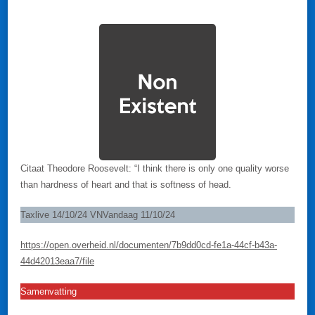
Citaat Theodore Roosevelt: “I think there is only one quality worse
than hardness of heart and that is softness of head.
Taxlive 14/10/24 VNVandaag 11/10/24
https://open.overheid.nl/documenten/7b9dd0cd-fe1a-44cf-b43a-
44d42013eaa7/file
Samenvatting