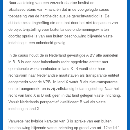
Naar aanleiding van een verzoek daartoe beslist de
Staatssecretaris van Financiën dat in de voorgelegde casus
toepassing van de hardheidsclausule gerechtvaardigd is. De
dubbele belastingheffing die ontstaat door het niet toepassen van
de objectvrijstelling voor buitenlandse ondernemingswinsten
doordat sprake is van een buiten beschouwing blijvende vaste
inrichting is een onbedoeld gevolg.
In de casus houdt de in Nederland gevestigde A BV alle aandelen
in B. B is een naar buitenlands recht opgerichte entiteit met
operationele werkzaamheden in land X. B wordt door haar
rechtsvorm naar Nederlandse maatstaven als transparante entiteit
aangemerkt voor de VPB. In land X wordt B als niet-transparante
entiteit aangemerkt en is zij zelfstandig belastingplichtig. Naar het
recht van land X is B ook geen in dat land gelegen vaste inrichting.
Vanuit Nederlands perspectief kwalificeert B wel als vaste
inrichting in land X.
Vanwege het hybride karakter van B is sprake van een buiten
beschouwing blijvende vaste inrichting op grond van art. 12ac lid 1