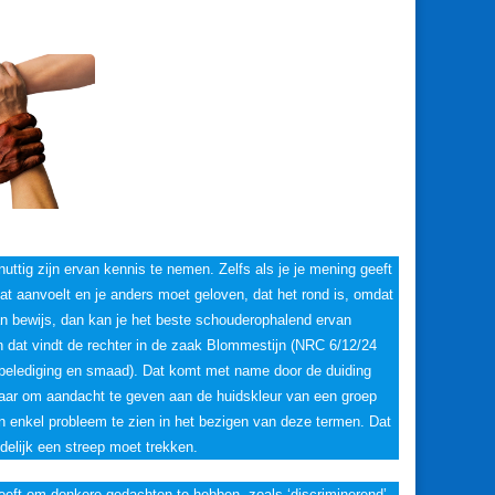
ttig zijn ervan kennis te nemen. Zelfs als je je mening geeft
lat aanvoelt en je anders moet geloven, dat het rond is, omdat
n bewijs, dan kan je het beste schouderophalend ervan
n dat vindt de rechter in de zaak Blommestijn (NRC 6/12/24
psbelediging en smaad). Dat komt met name door de duiding
, maar om aandacht te geven aan de huidskleur van een groep
 enkel probleem te zien in het bezigen van deze termen. Dat
delijk een streep moet trekken.
 heeft om donkere gedachten te hebben, zoals ‘discriminerend’