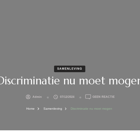
SAMENLEVING
Discriminatie nu moet moge
OP
Admin
07/12/2024
GEEN REACTIE
DISCRIMINATIE
NU
Home
Samenleving
Discriminatie nu moet mogen
MOET
MOGEN