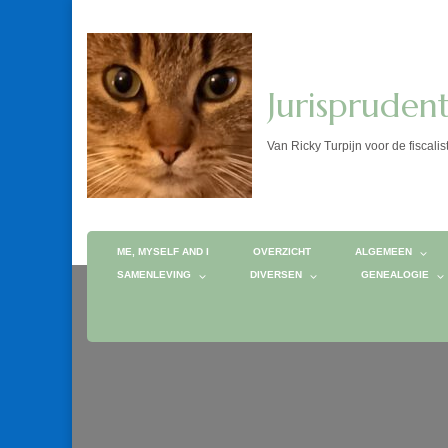
Jurispruden
Van Ricky Turpijn voor de fis
ME, MYSELF AND I
OVERZICHT
ALGEMEEN
SAMENLEVING
DIVERSEN
GENEALOGIE