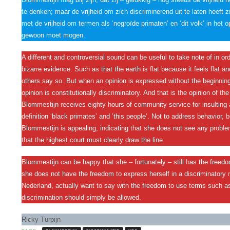
te denken; maar de vrijheid om zich discriminerend uit te laten heeft 
met de vrijheid om termen als ‘negroïde primaten’ en ‘dit volk’ in het o
gewoon moet mogen.
A different and controversial sound can be useful to take note of in or
bizarre evidence. Such as that the earth is flat because it feels flat 
others say so. But when an opinion is expressed without the beginning
opinion is constitutionally discriminatory. And that is the opinion of
Blommestijn receives eighty hours of community service for insulting 
definition ‘black primates’ and ’this people’. Not to address behavior, b
Blommestijn is appealing, indicating that she does not see any proble
that the highest court must clearly draw the line.
Blommestijn can be happy that she – fortunately – still has the freedo
she does not have the freedom to express herself in a discriminator
Nederland, actually want to say with the freedom to use terms such as ‘
discrimination should simply be allowed.
Ricky Turpijn