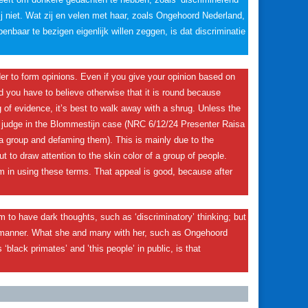
zij niet. Wat zij en velen met haar, zoals Ongehoord Nederland,
penbaar te bezigen eigenlijk willen zeggen, is dat discriminatie
der to form opinions. Even if you give your opinion based on
and you have to believe otherwise that it is round because
 of evidence, it’s best to walk away with a shrug. Unless the
 the judge in the Blommestijn case (NRC 6/12/24 Presenter Raisa
a group and defaming them). This is mainly due to the
ut to draw attention to the skin color of a group of people.
m in using these terms. That appeal is good, because after
m to have dark thoughts, such as ‘discriminatory’ thinking; but
y manner. What she and many with her, such as Ongehoord
black primates’ and ’this people’ in public, is that