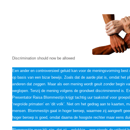
Discrimination should now be allowed
Een ander en controversieel geluid kan voor de meningsvorming best nu
op basis van een bizar bewijs. Zoals dat de aarde plat is, omdat het p
anderen dat zeggen. Maar als een mening wordt geuit zonder begin va
weglopen. Tenzij de mening volgens de grondwet discriminerend is. E
Presentator Raisa Blommestijn krijgt tachtig uur taakstraf voor groe
‘negroïde primaten’ en ‘dit volk’. Niet om het gedrag aan te kaarten
mensen. Blommestijn gaat in hoger beroep, waarmee zij aangeeft geen
hoger beroep is goed, omdat daarna de hoogste rechter maar eens dui
Blommestijn mag blij zijn, dat zij – gelukkig – nog steeds de vrijheid