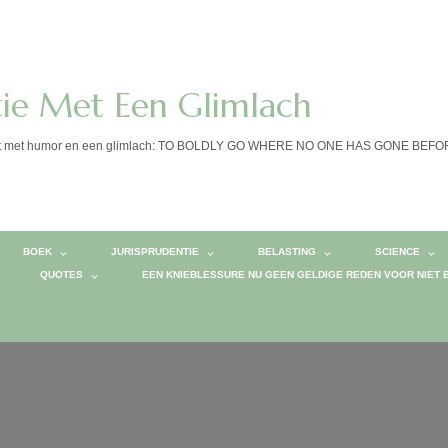
tie Met Een Glimlach
calist met humor en een glimlach: TO BOLDLY GO WHERE NO ONE HAS GONE BEF
BOEK
JURISPRUDENTIE
BELASTING
SCIENCE
QUOTES
EEN KNIEBLESSURE NU GEEN GELDIGE REDEN VOOR NIET 