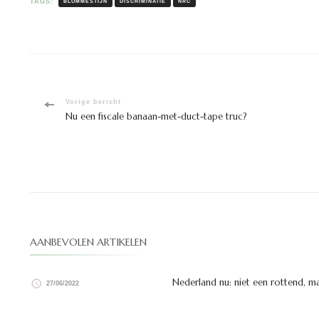
TAGS:
BLOMMESTIJN
DISCRIMINATIE
NRC
Bericht
Vorige bericht
Nu een fiscale banaan-met-duct-tape truc?
navigatie
AANBEVOLEN ARTIKELEN
Nederland nu: niet een rottend, m
27/06/2022