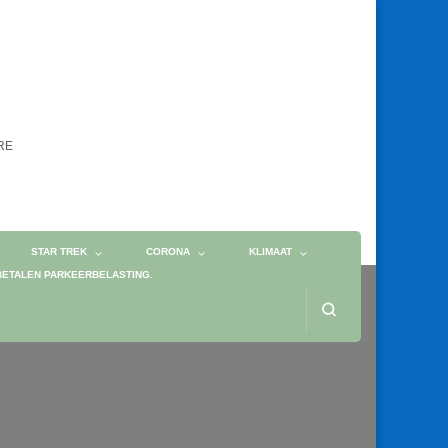
ORE
STAR TREK
CORONA
KLIMAAT
BETALEN PARKEERBELASTING.