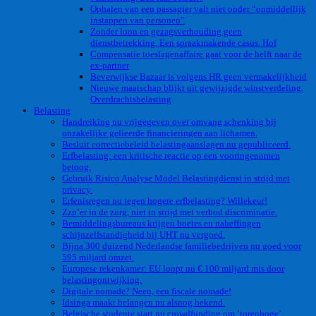
Ophalen van een passagier valt niet onder “onmiddellijk
instappen van personen”
Zonder loon en gezagsverhouding geen
dienstbetrekking. Een spraakmakende casus. Hof
Compensatie toeslagenaffaire gaat voor de helft naar de
ex-partner
Beverwijkse Bazaar is volgens HR geen vermakelijkheid
Nieuwe maatschap blijkt uit gewijzigde winstverdeling.
Overdrachtsbelasting
Belasting
Handreiking nu vrijgegeven over omvang schenking bij
onzakelijke gelieerde financieringen aan lichamen.
Besluit correctiebeleid belastingaanslagen nu gepubliceerd.
Erfbelasting: een kritische reactie op een vooringenomen
betoog.
Gebruik Risico Analyse Model Belastingdienst in strijd met
privacy.
Erfenisregen nu tegen hogere erfbelasting? Willekeur!
Zzp’er in de zorg, niet in strijd met verbod discriminatie.
Bemiddelingsbureaus krijgen boetes en naheffingen
schijnzelfstandigheid bij UHT nu vergoed.
Bijna 300 duizend Nederlandse familiebedrijven nu goed voor
595 miljard omzet.
Europese rekenkamer: EU loopt nu € 100 miljard mis door
belastingontwijking.
Digitale nomade? Neen, een fiscale nomade!
Idsinga maakt belangen nu alsnog bekend.
Belgische studente start nu crowdfunding om ’torenhoge’