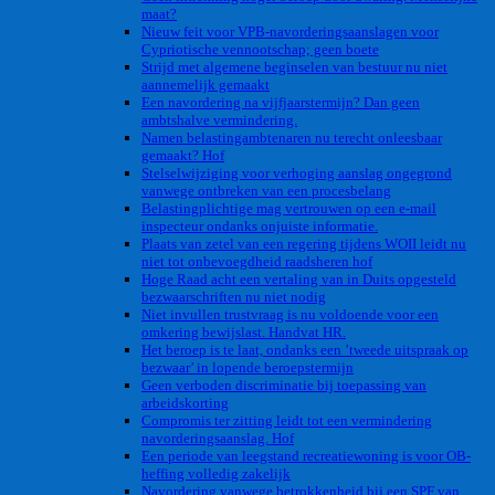
maat?
Nieuw feit voor VPB-navorderingsaanslagen voor
Cypriotische vennootschap; geen boete
Strijd met algemene beginselen van bestuur nu niet
aannemelijk gemaakt
Een navordering na vijfjaarstermijn? Dan geen
ambtshalve vermindering.
Namen belastingambtenaren nu terecht onleesbaar
gemaakt? Hof
Stelselwijziging voor verhoging aanslag ongegrond
vanwege ontbreken van een procesbelang
Belastingplichtige mag vertrouwen op een e-mail
inspecteur ondanks onjuiste informatie.
Plaats van zetel van een regering tijdens WOII leidt nu
niet tot onbevoegdheid raadsheren hof
Hoge Raad acht een vertaling van in Duits opgesteld
bezwaarschriften nu niet nodig
Niet invullen trustvraag is nu voldoende voor een
omkering bewijslast. Handvat HR.
Het beroep is te laat, ondanks een ’tweede uitspraak op
bezwaar’ in lopende beroepstermijn
Geen verboden discriminatie bij toepassing van
arbeidskorting
Compromis ter zitting leidt tot een vermindering
navorderingsaanslag. Hof
Een periode van leegstand recreatiewoning is voor OB-
heffing volledig zakelijk
Navordering vanwege betrokkenheid bij een SPF van