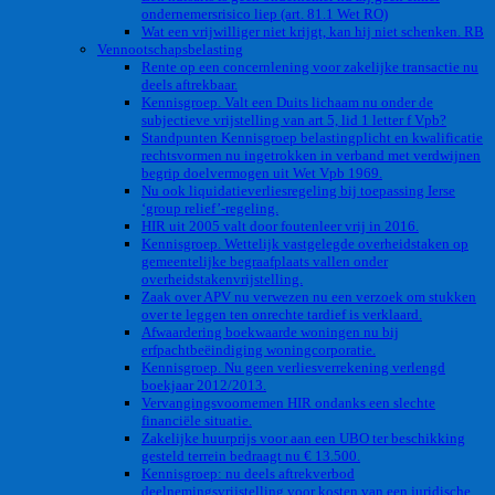
ondernemersrisico liep (art. 81.1 Wet RO)
Wat een vrijwilliger niet krijgt, kan hij niet schenken. RB
Vennootschapsbelasting
Rente op een concernlening voor zakelijke transactie nu
deels aftrekbaar.
Kennisgroep. Valt een Duits lichaam nu onder de
subjectieve vrijstelling van art 5, lid 1 letter f Vpb?
Standpunten Kennisgroep belastingplicht en kwalificatie
rechtsvormen nu ingetrokken in verband met verdwijnen
begrip doelvermogen uit Wet Vpb 1969.
Nu ook liquidatieverliesregeling bij toepassing Ierse
‘group relief’-regeling.
HIR uit 2005 valt door foutenleer vrij in 2016.
Kennisgroep. Wettelijk vastgelegde overheidstaken op
gemeentelijke begraafplaats vallen onder
overheidstakenvrijstelling.
Zaak over APV nu verwezen nu een verzoek om stukken
over te leggen ten onrechte tardief is verklaard.
Afwaardering boekwaarde woningen nu bij
erfpachtbeëindiging woningcorporatie.
Kennisgroep. Nu geen verliesverrekening verlengd
boekjaar 2012/2013.
Vervangingsvoornemen HIR ondanks een slechte
financiële situatie.
Zakelijke huurprijs voor aan een UBO ter beschikking
gesteld terrein bedraagt nu € 13.500.
Kennisgroep: nu deels aftrekverbod
deelnemingsvrijstelling voor kosten van een juridische