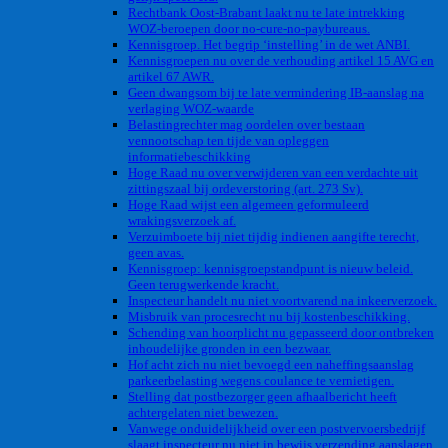
Rechtbank Oost-Brabant laakt nu te late intrekking
WOZ-beroepen door no-cure-no-paybureaus.
Kennisgroep. Het begrip ‘instelling’ in de wet ANBI.
Kennisgroepen nu over de verhouding artikel 15 AVG en
artikel 67 AWR.
Geen dwangsom bij te late vermindering IB-aanslag na
verlaging WOZ-waarde
Belastingrechter mag oordelen over bestaan
vennootschap ten tijde van opleggen
informatiebeschikking
Hoge Raad nu over verwijderen van een verdachte uit
zittingszaal bij ordeverstoring (art. 273 Sv).
Hoge Raad wijst een algemeen geformuleerd
wrakingsverzoek af.
Verzuimboete bij niet tijdig indienen aangifte terecht,
geen avas.
Kennisgroep: kennisgroepstandpunt is nieuw beleid.
Geen terugwerkende kracht.
Inspecteur handelt nu niet voortvarend na inkeerverzoek.
Misbruik van procesrecht nu bij kostenbeschikking.
Schending van hoorplicht nu gepasseerd door ontbreken
inhoudelijke gronden in een bezwaar.
Hof acht zich nu niet bevoegd een naheffingsaanslag
parkeerbelasting wegens coulance te vernietigen.
Stelling dat postbezorger geen afhaalbericht heeft
achtergelaten niet bewezen.
Vanwege onduidelijkheid over een postvervoersbedrijf
slaagt inspecteur nu niet in bewijs verzending aanslagen.