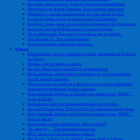
Het virus ‘laten uitrazen’ leidt tot een gedragsverandering.
Overlijden van Robin Fransman. Een verstokte antivaxer.
Onsportieve corona wintersporters. En wat schuift het nu?
Covid als ziekte is nog steeds een Grote Gelijkmaker.
Nudging: nieuw, maar een waardeloos instrument bij vaccineren.
Een land van goedzakken moet je nu niet dwingen
2G en democratie. Een oproep om elkaar aan te spreken.
Van 3G naar 2G . Een verslechtering?
Geen coronapraat, maar een coronapas.
Klimaat
Kinderziektes van een verbonden wereld. Stroomuitval Portugal
en Spanje.
Mindset stikstof moet nu anders
Nu niet alleen stoere woorden bij klimaatbeleid.
Milieudefensie onderzocht nu belasting- en accijnsvoordelen
van de fossiele industrie.
Waarschuwing nu goed na te denken over gevolgen afschaffen
belastingvrijstellingen fossiele industrie
Snel smeltende gletsjers op Spitsbergen maken geen ‘AMOC’:
goed of slecht?
Kapitalisme heeft een klimaatschuld aan het verleden.
De wereld draait door. Of hoe het leven verdergaat zonder mens
Snel smeltende gletsjers op Spitsbergen maken geen ‘AMOC’:
goed of slecht?
Geothermie versus windmolens. Een revolutie?
“Ja, maar jij …”Een klimaatdiscussie nu
IPCC: uitstoot CO2 moet direct omlaag.
Het begrip ‘schoon’ is nu relatief: wassen gold in Europa