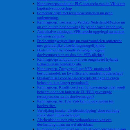
Kennisgroepstandpunt: PLC naar recht van de VK is een
kapitaalvennootschap
Gemeente drijft met reclameactiviteiten nu geen
onderneming.
Kennisgroep. Toepassing Verdrag Nederland-Mexico nu
op een buiten beschouwing blijvende vaste inrichting.
Ambtshalve aanslagen VPB terecht opgelegd nu na niet
indienen aangifte.
Deelnemingsvrijstelling nu voor voordelen optierecht
met geleidelijke uitoefeningsmogelijkheid.
Duits Immobilien-Sondervermögen is geen
doelvermogen en nu dus niet VPB-plichtig.
Kennisgroepstandpunt over een omgekeerd hybride
lichaam en uitzondering abi.
Kennisgroep. Zorgvrijstelling VPB: monistisch
bestuursmodel: nu kwalificerend aandeelhouderschap?
Omslagstelsel voor pensioenverplichtingen in eigen
beheer nu niet langer geoorloofd.
Kennisgroep. Kwalificeert een fondsvermogen dat wordt
beheerd door een buiten de EU/EER gevestigde
rechtspersoon nu als doelvermogen?
Kennisgroep. Art 15ai Vpb kan nu ook leiden tot
boekverlies.
Verwijzing inzake ‘dividendstripping’ door een long
stock/short future-belegger.
Afscheidsbonussen zijn verkoopkosten van een
deelneming, maar nu wel aftrekbaar.
Europees hof vernietigt nu een fiat voor coronasteun aan