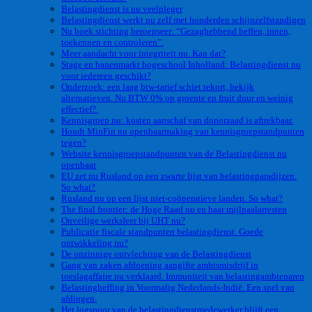
Belastingdienst is nu veelpleger
Belastingdienst werkt nu zelf met honderden schijnzelfstandigen
Nu boek stichting beroepseer: “Gezaghebbend heffen, innen,
toekennen en controleren”.
Meer aandacht voor integriteit nu. Kan dat?
Stage en banenmarkt hogeschool Inholland: Belastingdienst nu
voor iedereen geschikt?
Onderzoek: een laag btw-tarief schiet tekort, bekijk
alternatieven. Nu BTW 0% op groente en fruit duur en weinig
effectief?
Kennisgroep nu: kosten aanschaf van donorzaad is aftrekbaar.
Houdt MinFin nu openbaarmaking van kennisgroepstandpunten
tegen?
Website kennisgroepstandpunten van de Belastingdienst nu
openbaar
EU zet nu Rusland op een zwarte lijst van belastingparadijzen.
So what?
Rusland nu op een lijst niet-coöperatieve landen. So what?
The final frontier: de Hoge Raad nu en haar mijlpaalarresten
Onveilige werksfeer bij UHT nu?
Publicatie fiscale standpunten belastingdienst. Goede
ontwikkeling nu?
De onzinnige ontvlechting van de Belastingdienst
Gang van zaken afdoening aangifte ambtsmisdrijf in
toeslagaffaire nu verklaard. Immuniteit van belastingambtenaren
Belastingheffing in Voormalig Nederlands-Indië. Een spel van
afdingen.
Het logspoor van de belastingdienstmedewerker blijft een