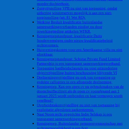
moeder-dochterfusie.
Zorgvrijstelling VPB nu niet van toepassing, omdat
uitkering winstreserves mogelijk is aan een niet-
zorginstelling (art. 81 Wet RO).
Werking Besluit kwalificatie buitenlandse
samenwerkingsverbanden eindigt nu door
inwerkingtreding artikelen WFKR.
Kennisgroepstandpunt: kwalificatie Duits
Sondervermögen onder nieuw kwalificatiebeleid
rechtsvormen.
Huisvestingskosten voor een Amerikaanse villa nu niet
aftrekbaar.
Kennisgroepstandpunt: Schotse Private Fund Limited
Partnership is een transparant samenwerkingsverband.
Toepassing hardheidsclausule nu voor uitzondering
objectvrijstelling buiten beschouwing blijvende VI
Deelnemingsvrijstelling nu ook van toepassing op
gedekte callopties in een aflopende deelneming.
Kennisgroep. Kan een open cv nu gebruikmaken van de
doorschuiffaciliteit als de open cv voorafgaand aan 1
januari 2025 wordt ontbonden en haar vermogen wordt
vereffend?
Overheidstakenvrijstelling nu niet van toepassing bij
exploitatie afgesloten parkeerterrein.
Naar Noors recht opgerichte Indre Selskap is een
transparant samenwerkingsverband.
Kennisgroep. Buitenlandse personenvennootschap met
rechtspersoonlijkheid is een fvgr