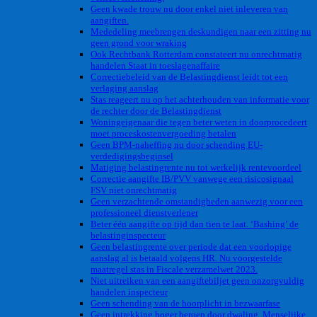
Geen kwade trouw nu door enkel niet inleveren van
aangiften.
Mededeling meebrengen deskundigen naar een zitting nu
geen grond voor wraking
Ook Rechtbank Rotterdam constateert nu onrechtmatig
handelen Staat in toeslagenaffaire
Correctiebeleid van de Belastingdienst leidt tot een
verlaging aanslag
Stas reageert nu op het achterhouden van informatie voor
de rechter door de Belastingdienst
Woningeigenaar die tegen beter weten in doorprocedeert
moet proceskostenvergoeding betalen
Geen BPM-naheffing nu door schending EU-
verdedigingsbeginsel
Matiging belastingrente nu tot werkelijk rentevoordeel
Correctie aangifte IB/PVV vanwege een risicosignaal
FSV niet onrechtmatig
Geen verzachtende omstandigheden aanwezig voor een
professioneel dienstverlener
Beter één aangifte op tijd dan tien te laat. ‘Bashing’ de
belastinginspecteur
Geen belastingrente over periode dat een voorlopige
aanslag al is betaald volgens HR. Nu voorgestelde
maatregel stas in Fiscale verzamelwet 2023.
Niet uitreiken van een aangiftebiljet geen onzorgvuldig
handelen inspecteur
Geen schending van de hoorplicht in bezwaarfase
Geen intrekking hoger beroep door dwaling. Menselijke