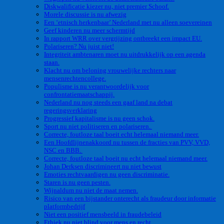
Diskwalificatie kiezer nu, niet premier Schoof.
Morele discussie is nu afwezig
Een ‘etnisch herkenbaar’ Nederland met nu alleen soevereinen
Geef kinderen nu meer schermtijd
In rapport WRR over vergrijzing ontbreekt een impact EU.
Polariseren? Nu juist niet!
Integriteit ambtenaren moet nu uitdrukkelijk op een agenda
staan.
Klacht nu om beloning vrouwelijke rechters naar
mensenrechtencollege.
Populisme is nu verantwoordelijk voor
confrontatiemaatschappij.
Nederland nu nog steeds een gaaf land na debat
regeringsverklaring
Progressief kapitalisme is nu geen schok.
Sport nu niet politiseren en polariseren.
Correcte, foutloze taal boeit echt helemaal niemand meer.
Een Hoofdlijnenakkoord nu tussen de fracties van PVV, VVD,
NSC en BBB.
Correcte, foutloze taal boeit nu echt helemaal niemand meer.
Johan Derksen discrimineert nu niet bewust
Emoties rechtvaardigen nu geen discriminatie.
Staren is nu geen pesten.
Wijnaldum nu niet de maat nemen.
Risico van een bijstander onterecht als fraudeur door informatie
platformbedrijf
Niet een positief mensbeeld in fraudebeleid
Ethiek nu niet blind voor mens en recht