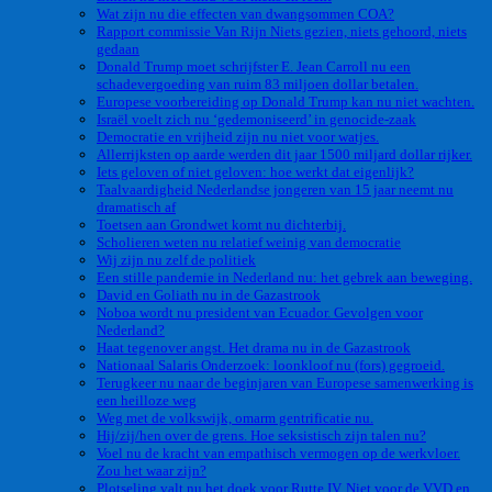
Wat zijn nu die effecten van dwangsommen COA?
Rapport commissie Van Rijn Niets gezien, niets gehoord, niets
gedaan
Donald Trump moet schrijfster E. Jean Carroll nu een
schadevergoeding van ruim 83 miljoen dollar betalen.
Europese voorbereiding op Donald Trump kan nu niet wachten.
Israël voelt zich nu ‘gedemoniseerd’ in genocide-zaak
Democratie en vrijheid zijn nu niet voor watjes.
Allerrijksten op aarde werden dit jaar 1500 miljard dollar rijker.
Iets geloven of niet geloven: hoe werkt dat eigenlijk?
Taalvaardigheid Nederlandse jongeren van 15 jaar neemt nu
dramatisch af
Toetsen aan Grondwet komt nu dichterbij.
Scholieren weten nu relatief weinig van democratie
Wij zijn nu zelf de politiek
Een stille pandemie in Nederland nu: het gebrek aan beweging.
David en Goliath nu in de Gazastrook
Noboa wordt nu president van Ecuador. Gevolgen voor
Nederland?
Haat tegenover angst. Het drama nu in de Gazastrook
Nationaal Salaris Onderzoek: loonkloof nu (fors) gegroeid.
Terugkeer nu naar de beginjaren van Europese samenwerking is
een heilloze weg
Weg met de volkswijk, omarm gentrificatie nu.
Hij/zij/hen over de grens. Hoe seksistisch zijn talen nu?
Voel nu de kracht van empathisch vermogen op de werkvloer.
Zou het waar zijn?
Plotseling valt nu het doek voor Rutte IV. Niet voor de VVD en