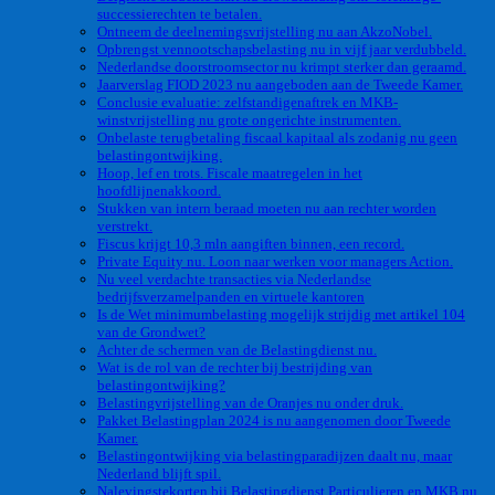
successierechten te betalen.
Ontneem de deelnemingsvrijstelling nu aan AkzoNobel.
Opbrengst vennootschapsbelasting nu in vijf jaar verdubbeld.
Nederlandse doorstroomsector nu krimpt sterker dan geraamd.
Jaarverslag FIOD 2023 nu aangeboden aan de Tweede Kamer.
Conclusie evaluatie: zelfstandigenaftrek en MKB-
winstvrijstelling nu grote ongerichte instrumenten.
Onbelaste terugbetaling fiscaal kapitaal als zodanig nu geen
belastingontwijking.
Hoop, lef en trots. Fiscale maatregelen in het
hoofdlijnenakkoord.
Stukken van intern beraad moeten nu aan rechter worden
verstrekt.
Fiscus krijgt 10,3 mln aangiften binnen, een record.
Private Equity nu. Loon naar werken voor managers Action.
Nu veel verdachte transacties via Nederlandse
bedrijfsverzamelpanden en virtuele kantoren
Is de Wet minimumbelasting mogelijk strijdig met artikel 104
van de Grondwet?
Achter de schermen van de Belastingdienst nu.
Wat is de rol van de rechter bij bestrijding van
belastingontwijking?
Belastingvrijstelling van de Oranjes nu onder druk.
Pakket Belastingplan 2024 is nu aangenomen door Tweede
Kamer.
Belastingontwijking via belastingparadijzen daalt nu, maar
Nederland blijft spil.
Nalevingstekorten bij Belastingdienst Particulieren en MKB nu