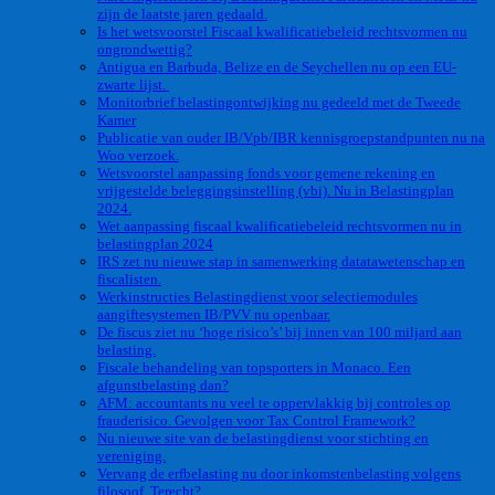
zijn de laatste jaren gedaald.
Is het wetsvoorstel Fiscaal kwalificatiebeleid rechtsvormen nu
ongrondwettig?
Antigua en Barbuda, Belize en de Seychellen nu op een EU-
zwarte lijst.
Monitorbrief belastingontwijking nu gedeeld met de Tweede
Kamer
Publicatie van ouder IB/Vpb/IBR kennisgroepstandpunten nu na
Woo verzoek.
Wetsvoorstel aanpassing fonds voor gemene rekening en
vrijgestelde beleggingsinstelling (vbi). Nu in Belastingplan
2024.
Wet aanpassing fiscaal kwalificatiebeleid rechtsvormen nu in
belastingplan 2024
IRS zet nu nieuwe stap in samenwerking datatawetenschap en
fiscalisten.
Werkinstructies Belastingdienst voor selectiemodules
aangiftesystemen IB/PVV nu openbaar.
De fiscus ziet nu ‘hoge risico’s’ bij innen van 100 miljard aan
belasting.
Fiscale behandeling van topsporters in Monaco. Een
afgunstbelasting dan?
AFM: accountants nu veel te oppervlakkig bij controles op
frauderisico. Gevolgen voor Tax Control Framework?
Nu nieuwe site van de belastingdienst voor stichting en
vereniging.
Vervang de erfbelasting nu door inkomstenbelasting volgens
filosoof. Terecht?