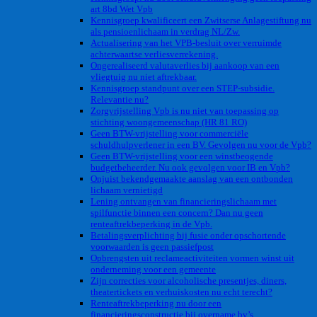
art 8bd Wet Vpb
Kennisgroep kwalificeert een Zwitserse Anlagestiftung nu
als pensioenlichaam in verdrag NL/Zw.
Actualisering van het VPB-besluit over verruimde
achterwaartse verliesverrekening.
Ongerealiseerd valutaverlies bij aankoop van een
vliegtuig nu niet aftrekbaar.
Kennisgroep standpunt over een STEP-subsidie.
Relevantie nu?
Zorgvrijstelling Vpb is nu niet van toepassing op
stichting woongemeenschap (HR 81 RO)
Geen BTW-vrijstelling voor commerciële
schuldhulpverlener in een BV. Gevolgen nu voor de Vpb?
Geen BTW-vrijstelling voor een winstbeogende
budgetbeheerder. Nu ook gevolgen voor IB en Vpb?
Onjuist bekendgemaakte aanslag van een ontbonden
lichaam vernietigd
Lening ontvangen van financieringslichaam met
spilfunctie binnen een concern? Dan nu geen
renteaftrekbeperking in de Vpb.
Betalingsverplichting bij fusie onder opschortende
voorwaarden is geen passiefpost
Opbrengsten uit reclameactiviteiten vormen winst uit
onderneming voor een gemeente
Zijn correcties voor alcoholische presentjes, diners,
theatertickets en verhuiskosten nu echt terecht?
Renteaftrekbeperking nu door een
financieringsconstructie bij overname bv’s