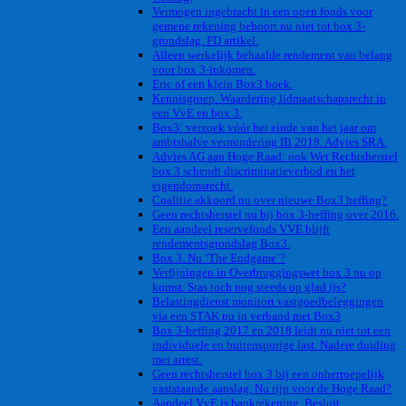
Vermogen ingebracht in een open fonds voor
gemene rekening behoort nu niet tot box 3-
grondslag. FD artikel.
Alleen werkelijk behaalde rendement van belang
voor box 3-inkomen.
Eric of een klein Box3 boek.
Kennisgroep. Waardering lidmaatschapsrecht in
een VvE en box 3.
Box3: verzoek vóór het einde van het jaar om
ambtshalve vermindering IB 2018. Advies SRA.
Advies AG aan Hoge Raad: ook Wet Rechtsherstel
box 3 schendt discriminatieverbod en het
eigendomsrecht.
Coalitie akkoord nu over nieuwe Box3 heffing?
Geen rechtsherstel nu bij box 3-heffing over 2016.
Een aandeel reservefonds VVE blijft
rendementsgrondslag Box3.
Box 3. Nu ‘The Endgame’?
Verfijningen in Overbruggingswet box 3 nu op
komst. Stas toch nog steeds op glad ijs?
Belastingdienst monitort vastgoedbeleggingen
via een STAK nu in verband met Box3
Box 3-heffing 2017 en 2018 leidt nu niet tot een
individuele en buitensporige last. Nadere duiding
mei arrest.
Geen rechtsherstel box 3 bij een onherroepelijk
vaststaande aanslag. Nu rijp voor de Hoge Raad?
Aandeel VvE is bankrekening. Besluit