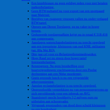
Een knieblessure nu geen geldige reden voor niet betalen
parkeerbelasting.
Geen BTW-nultarief nu voor export van een sportpaard
naar Maleisië.
Beeldjes van zwangere vrouwen vallen nu onder verlaagd
BTW-tarief.
Oproep aan Dienst Toeslagen: ga nu vaker in hoger
beroep.
Gedupeerde toeslagenaffaire krijgt nu in totaal € 518.416
aan compensatie.
Aanslagen waterschapsbelastingen nu terecht opgelegd
aan een ingezetene, kleinzoon van oud KNIL militairen
(art. 80a Wet RO).
Drie jaar cel voor ex-Belastingdienstmedewerker.
Hoge Raad zet nu streep door hoger tarief
forensenbelasting.
Kennisgroep. Nu geen bronheffing over
huurvergoedingen vrachtwagens door een Poolse
deelneming aan een Nldse moedermij.
Gratis gezonde lunch is nu een vrijgestelde
arbovoorziening.
Aanslag reclamebelasting is nu terecht opgelegd.
Ongeoorloofde verstrekking nu van persoonsgegevens op
zich onvoldoende voor een inbreuk op AVG.
Staatsloterij mocht hoofdprijs 3,2 miljoen euro nu
uitbetalen aan schoonvader.
Vrijspraak grootouders van dood door schuld kleinzoon
na een hondenbeet.