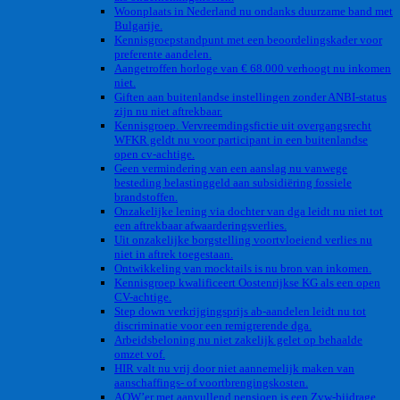
Woonplaats in Nederland nu ondanks duurzame band met
Bulgarije.
Kennisgroepstandpunt met een beoordelingskader voor
preferente aandelen.
Aangetroffen horloge van € 68.000 verhoogt nu inkomen
niet.
Giften aan buitenlandse instellingen zonder ANBI-status
zijn nu niet aftrekbaar.
Kennisgroep. Vervreemdingsfictie uit overgangsrecht
WFKR geldt nu voor participant in een buitenlandse
open cv-achtige.
Geen vermindering van een aanslag nu vanwege
besteding belastinggeld aan subsidiëring fossiele
brandstoffen.
Onzakelijke lening via dochter van dga leidt nu niet tot
een aftrekbaar afwaarderingsverlies.
Uit onzakelijke borgstelling voortvloeiend verlies nu
niet in aftrek toegestaan.
Ontwikkeling van mocktails is nu bron van inkomen.
Kennisgroep kwalificeert Oostenrijkse KG als een open
CV-achtige.
Step down verkrijgingsprijs ab-aandelen leidt nu tot
discriminatie voor een remigrerende dga.
Arbeidsbeloning nu niet zakelijk gelet op behaalde
omzet vof.
HIR valt nu vrij door niet aannemelijk maken van
aanschaffings- of voortbrengingskosten.
AOW’er met aanvullend pensioen is een Zvw-bijdrage