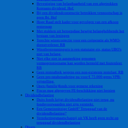
Bevestiging van belastbaarheid van een afgetrokken
Koreaans dividend. Hof.
Bij een dividendconstructie betrokken vennootschap is
geen fbi. Hof
Hoge Raad stelt kader voor gevolgen van een afkoop
renteswap
Met stukken uit beroepsfase bewijst belanghebbende het
bestaan van leningen
Terechte winstcorrectie voor een coöperatie als WMO-
dienstverlener. RB
Winstbestemmingseis is een statutaire eis, status UBO’s
niet van belang.
Niet elke niet in aanmerking genomen
vermogenstoename kan worden hersteld met foutenleer.
RB
Geen renteaftrek wegens een non-existente rentelast. RB
Geen pro-ratabenadering nu voor € 75.000-grens VPB-
vrijstelling.
Open (familie)fonds voor gemene rekening
Fiscus mag afgegeven FE-beschikking niet herzien
Dividendbelasting
Duits fonds krijgt dividendbelasting niet terug, nu
fondsvoorwaarden niet zijn verstrekt.
Een Gemeinnützige GmbH? Teruggaaf van de
dividendbelasting?
Verzekeringsmaatschappij uit VK heeft geen recht op
teruggaaf dividendbelasting
Divers