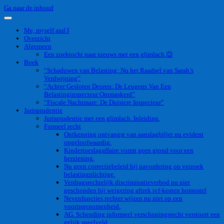
Ga naar de inhoud
Me, myself and I
Overzicht
Algemeen
Een zoektocht naar nieuws met een glimlach.😊
Boek
“Schaduwen van Belasting: Nu het Raadsel van Sarah’s
Verdwijning”
“Achter Gesloten Deuren: De Leugens Van Een
Belastinginspecteur Ontmaskerd”
“Fiscale Nachtmare: De Duistere Inspecteur”
Jurisprudentie
Jurisprudentie met een glimlach. Inleiding.
Formeel recht
Ontkenning ontvangst van aanslagbiljet nu evident
ongeloofwaardig.
Kindertoeslagaffaire vormt geen grond voor een
herziening.
Nu geen correctiebeleid bij navordering op verzoek
belastingplichtige.
Verdragsrechtelijk discriminatieverbod nu niet
geschonden bij weigering aftrek ivf-kosten homostel
Nevenfuncties rechter wijzen nu niet op een
vooringenomenheid.
AG. Schending informeel verschoningsrecht verstoort een
gelijk speelveld.