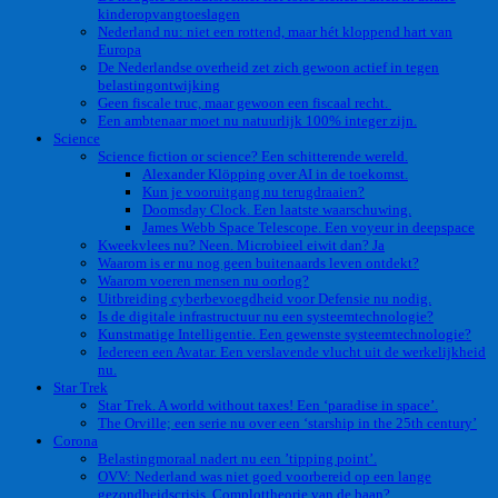
kinderopvangtoeslagen
Nederland nu: niet een rottend, maar hét kloppend hart van
Europa
De Nederlandse overheid zet zich gewoon actief in tegen
belastingontwijking
Geen fiscale truc, maar gewoon een fiscaal recht.
Een ambtenaar moet nu natuurlijk 100% integer zijn.
Science
Science fiction or science? Een schitterende wereld.
Alexander Klöpping over AI in de toekomst.
Kun je vooruitgang nu terugdraaien?
Doomsday Clock. Een laatste waarschuwing.
James Webb Space Telescope. Een voyeur in deepspace
Kweekvlees nu? Neen. Microbieel eiwit dan? Ja
Waarom is er nu nog geen buitenaards leven ontdekt?
Waarom voeren mensen nu oorlog?
Uitbreiding cyberbevoegdheid voor Defensie nu nodig.
Is de digitale infrastructuur nu een systeemtechnologie?
Kunstmatige Intelligentie. Een gewenste systeemtechnologie?
Iedereen een Avatar. Een verslavende vlucht uit de werkelijkheid
nu.
Star Trek
Star Trek. A world without taxes! Een ‘paradise in space’.
The Orville; een serie nu over een ‘starship in the 25th century’
Corona
Belastingmoraal nadert nu een ’tipping point’.
OVV: Nederland was niet goed voorbereid op een lange
gezondheidscrisis. Complottheorie van de baan?