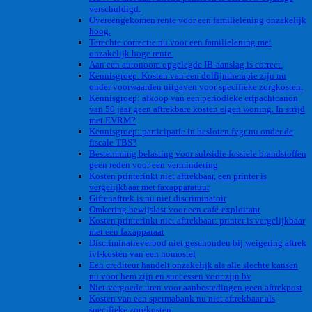
verschuldigd.
Overeengekomen rente voor een familielening onzakelijk
hoog.
Terechte correctie nu voor een familielening met
onzakelijk hoge rente.
Aan een autonoom opgelegde IB-aanslag is correct.
Kennisgroep. Kosten van een dolfijntherapie zijn nu
onder voorwaarden uitgaven voor specifieke zorgkosten.
Kennisgroep: afkoop van een periodieke erfpachtcanon
van 50 jaar geen aftrekbare kosten eigen woning. In strijd
met EVRM?
Kennisgroep: participatie in besloten fvgr nu onder de
fiscale TBS?
Bestemming belasting voor subsidie fossiele brandstoffen
geen reden voor een vermindering
Kosten printerinkt niet aftrekbaar, een printer is
vergelijkbaar met faxapparatuur
Giftenaftrek is nu niet discriminatoir
Omkering bewijslast voor een café-exploitant
Kosten printerinkt niet aftrekbaar: printer is vergelijkbaar
met een faxapparaat
Discriminatieverbod niet geschonden bij weigering aftrek
ivf-kosten van een homostel
Een crediteur handelt onzakelijk als alle slechte kansen
nu voor hem zijn en successen voor zijn bv
Niet-vergoede uren voor aanbestedingen geen aftrekpost
Kosten van een spermabank nu niet aftrekbaar als
specifieke zorgkosten