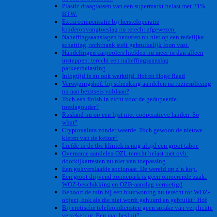
Plastic draagtassen van een supermarkt belast met 21%
BTW.
Extra compensatie bij hersteloperatie
kinderopvangtoeslag nu terecht afgewezen.
Naheffingsaanslagen berusten nu niet op een redelijke
schatting, rechtbank stelt gebruikelijk loon vast.
Handelingen carpoolers hielden nu meer in dan alleen
instappen: terecht een naheffingsaanslag
parkeerbelasting.
Inlogtijd is nu ook werktijd. Hof én Hoge Raad
Verwijzingshof: bij schenking aandelen na ruziesplitsing
nu aan bezitseis voldaan?
Toch een finish in zicht voor de gedupeerde
toeslagouder?
Rusland nu op een lijst niet-coöperatieve landen. So
what?
Cryptovaluta zonder waarde. Toch gewoon de nieuwe
kleren van de keizer?
Liefde in de tbs-kliniek is nog altijd een groot taboe
Overname aandelen OZL terecht belast met ovb:
doorkijkarresten nu niet van toepassing
Een gokverslaafde sociopaat. De wereld op z’n kop.
Een groot drijvend zonnepark is geen onroerende zaak:
WOZ-beschikking en OZB-aanslag vernietigd
Behoort de tuin bij een huurwoning nu terecht tot WOZ-
object, ook als die niet wordt gehuurd en gebruikt? Hof
Bij erotische telefoondiensten geen sprake van verplichte
verzekering. Een raar besluit?