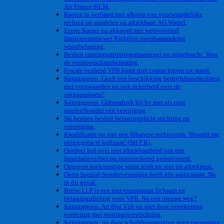
Air France-KLM.
Kosten in verband met afkoop van voorwaardelijke
rechten op aandelen nu aftrekbaar. AG Wattel.
Eerste Kamer nu akkoord met wetsvoorstel
Implementatiewet Richtlijn openbaarmaking
winstbelasting.
Besluit earningsstrippingsmaatregel nu uitgebracht. Voor
de vennootschapsbelasting.
Fiscale eenheid VPB komt niet contra legem tot stand.
Kennisgroep. Geeft een beschikking bedrijfsfusiefaciliteit
met voorwaarden nu ook zekerheid over de
ontgaanstoets?
Kennisgroep. Giftenaftrek bij bv met als enig
aandeelhouder een vereniging
Nu herzien besluit belastingplicht stichting en
vereniging.
Kwalificatie nu van een Albanese rechtsvorm ‘Shoqëri me
përgjegjësi të kufizuar’ (SH.P.K).
Oordeel hof over niet aftrekbaarheid van een
liquidatieverlies nu ontoereikend gemotiveerd.
Opgeven toekomstige winst leidt nu niet tot aftrekpost.
Duits Spezial-Sondervermögen heeft één participant. Nu
in dit geval.
Britse LLP is een niet-transparant lichaam en
belastingplichtig voor VPB. Nu een nieuwe weg?
Kennisgroep. Art 8bd Vpb nu niet door verrekening
vordering met stortingsverplichting.
Kennisgroep: nu door schuldvermenging geen toepassing