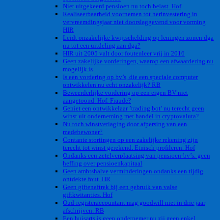
Niet uitgekeerd pensioen nu toch belast. Hof
Realiseerbaarheid voornemen tot herinvestering in
vervreemdingsjaar niet doorslaggevend voor vorming
HIR
Leidt onzakelijke kwijtschelding op leningen zonen dga
nu tot een uitdeling aan dga?
HIR uit 2005 valt door foutenleer vrij in 2016
Geen zakelijke vorderingen, waarop een afwaardering nu
mogelijk is
Is een vordering op bv’s, die een speciale computer
ontwikkelen nu echt onzakelijk? RB
Beweerderlijke vordering op een eigen BV niet
aangetoond. Hof. Fraude?
Geniet een ontwikkelaar ’trading bot’ nu terecht geen
winst uit onderneming met handel in cryptovaluta?
Nu toch winstverlaging door afpersing van een
medebewoner?
Contante stortingen op een zakelijke rekening zijn
terecht tot winst gerekend. Etnisch profileren. Hof
Ondanks een zetelverplaatsing van pensioen-bv’s: geen
heffing over pensioenkapitaal
Geen ambtshalve verminderingen ondanks een tijdig
ontdekte fout. HR
Geen giftenaftrek bij een gebruik van valse
giftkwitanties. Hof
Oud-registeraccountant mag goodwill niet in drie jaar
afschrijven. RB
Een huisarts is geen ondernemer nu zij geen enkel