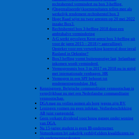
rechtsherstel vermindert nu box 3-heffing.
(Ongerealiseerde) koersresultaten tellen mee als
werkelijk rendement rechtsherstel box 3
Hoge Raad wijst nu twee arresten op 20 mei 2022
inzake Box3.
Rechtsherstel box 3-heffing 2018 door een
ambtshalve vermindering
A-G werkt gevolgen Kerst-arrest box 3-heffing uit
voor de jaren 2015 – 2018 (+ aanvulling).
Opsteker voor een verwerking koersval door inval
Rusland in Oekraïne?
Box3 heffing vormt buitensporige last; belastbaar
inkomen wordt verminderd.
Vermogensmix box 3 in 2017 en 2018 nu in strijd
met internationale verdragen. HR
Vermogen in een SPF behoort tot
rendementsgrondslag. Hof.
Kennisgroep. Belgische commanditaire vennootschap is
vergelijkbaar nu met een Nederlandse commanditaire
vennootschap.
DGA mag nu verlies nemen als borg jegens zijn BV.
Leningen vormen nu geen infokap. Verliesbeschikking
AB juist vastgesteld.
Geen verkapt dividend voor bouw garage onder woning
van DGA.
Nu 15-jarige student is geen IB-ondernemer.
Verteerkosten bij zakelijk verblijf elders kwalificeren nu
als ondernemingskosten.