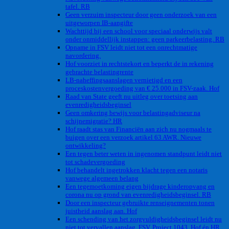
tafel. RB
Geen verzuim inspecteur door geen onderzoek van een
uitgeworpen IB-aangifte
Wachttijd bij een school voor speciaal onderwijs valt
onder onmiddellijk instappen: geen parkeerbelasting. RB
Opname in FSV leidt niet tot een onrechtmatige
navordering.
Hof voorziet in rechtstekort en beperkt de in rekening
gebrachte belastingrente
LB-naheffingsaanslagen vernietigd en een
proceskostenvergoeding van € 25.000 in FSV-zaak. Hof
Raad van State geeft nu uitleg over toetsing aan
evenredigheidsbeginsel
Geen omkering bewijs voor belastingadviseur na
schijnemigratie? HR
Hof raadt stas van Financiën aan zich nu nogmaals te
buigen over een verzoek artikel 63 AWR. Nieuwe
ontwikkeling?
Een tegen beter weten in ingenomen standpunt leidt niet
tot schadevergoeding
Hof behandelt ingetrokken klacht tegen een notaris
vanwege algemeen belang
Een tegemoetkoming eigen bijdrage kinderopvang en
corona nu op grond van evenredigheidsbeginsel. RB
Door een inspecteur gebruikte renseignementen tonen
juistheid aanslag aan. Hof
Een schending van het zorgvuldigheidsbeginsel leidt nu
niet tot vervallen aanslag. FSV. Project 1043. Hof én HR