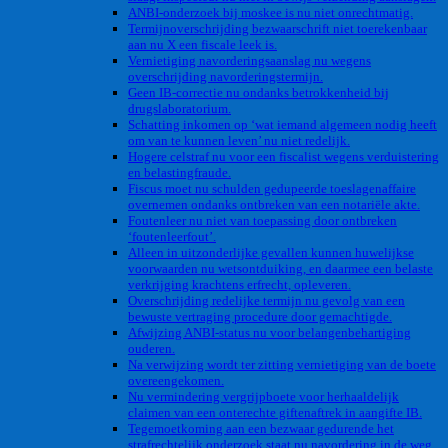
ANBI-onderzoek bij moskee is nu niet onrechtmatig.
Termijnoverschrijding bezwaarschrift niet toerekenbaar
aan nu X een fiscale leek is.
Vernietiging navorderingsaanslag nu wegens
overschrijding navorderingstermijn.
Geen IB-correctie nu ondanks betrokkenheid bij
drugslaboratorium.
Schatting inkomen op ‘wat iemand algemeen nodig heeft
om van te kunnen leven’ nu niet redelijk.
Hogere celstraf nu voor een fiscalist wegens verduistering
en belastingfraude.
Fiscus moet nu schulden gedupeerde toeslagenaffaire
overnemen ondanks ontbreken van een notariële akte.
Foutenleer nu niet van toepassing door ontbreken
‘foutenleerfout’.
Alleen in uitzonderlijke gevallen kunnen huwelijkse
voorwaarden nu wetsontduiking, en daarmee een belaste
verkrijging krachtens erfrecht, opleveren.
Overschrijding redelijke termijn nu gevolg van een
bewuste vertraging procedure door gemachtigde.
Afwijzing ANBI-status nu voor belangenbehartiging
ouderen.
Na verwijzing wordt ter zitting vernietiging van de boete
overeengekomen.
Nu vermindering vergrijpboete voor herhaaldelijk
claimen van een onterechte giftenaftrek in aangifte IB.
Tegemoetkoming aan een bezwaar gedurende het
strafrechtelijk onderzoek staat nu navordering in de weg.