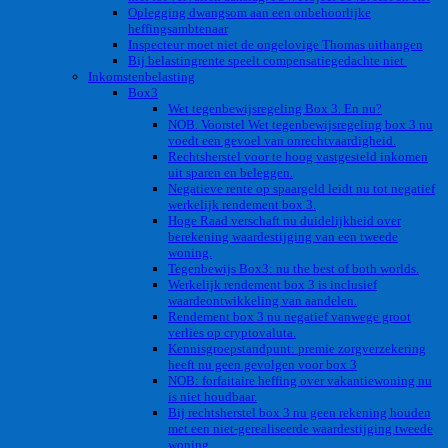
Oplegging dwangsom aan een onbehoorlijke
heffingsambtenaar
Inspecteur moet niet de ongelovige Thomas uithangen
Bij belastingrente speelt compensatiegedachte niet
Inkomstenbelasting
Box3
Wet tegenbewijsregeling Box 3. En nu?
NOB. Voorstel Wet tegenbewijsregeling box 3 nu
voedt een gevoel van onrechtvaardigheid.
Rechtsherstel voor te hoog vastgesteld inkomen
uit sparen en beleggen.
Negatieve rente op spaargeld leidt nu tot negatief
werkelijk rendement box 3.
Hoge Raad verschaft nu duidelijkheid over
berekening waardestijging van een tweede
woning.
Tegenbewijs Box3: nu the best of both worlds.
Werkelijk rendement box 3 is inclusief
waardeontwikkeling van aandelen.
Rendement box 3 nu negatief vanwege groot
verlies op cryptovaluta.
Kennisgroepstandpunt: premie zorgverzekering
heeft nu geen gevolgen voor box 3
NOB: forfaitaire heffing over vakantiewoning nu
is niet houdbaar.
Bij rechtsherstel box 3 nu geen rekening houden
met een niet-gerealiseerde waardestijging tweede
woning.