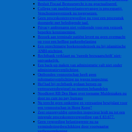
Besluit Fiscaal Bestuursrecht is nu geactualiseerd.
Collega van raadsheerplaatsvervanger is procespartij.
Verschoningsverzoek nu toegewezen.
Geen proceskostenvergoeding nu voor een processtuk
doorspekt met beledigende taal.
Privacy ambtenaren niet voldoende voor een verzoek
beperkte kennisneming.
Bezoek aan terminale patiënt levert nu geen overmacht
op voor een heffing parkeerbelasting
Een onrechtmatig boekenonderzoek nu bij islamitische
ANBI-stichting.
Rechtbank verklaart nu ‘tweede bezwaarschrift’ niet-
ontvankelijk.
Een back-up maken van administratie valt niet onder
administratieverplichting.
Ontbonden vennootschap heeft geen
informatieverplichting nu jegens inspecteur.
Hof had bij rechtbank gedaan beroep op
vertrouwensbeginsel nu moeten behandelen
Noodkreet RB Den Haag over toename Mulderzaken nu
door no cure no pay bureaus
Nu terecht geen omkering en verzwaring bewijslast voor
een vennootschap in Hong Kong?
Zeer onzorgvuldig optreden inspecteur leidt nu tot een
integrale proceskostenvergoeding van € 83.677.
Geen vergoeding belastingrente nu na
verminderingsbeschikking door voorwaartse
verliesverrekening.