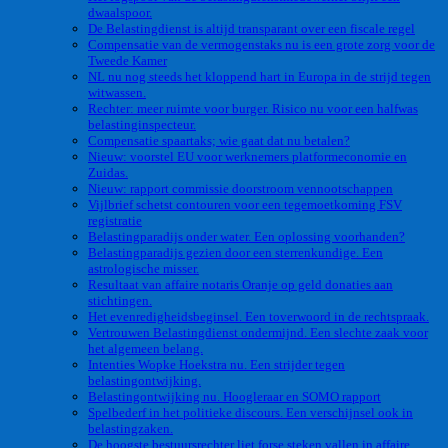
dwaalspoor.
De Belastingdienst is altijd transparant over een fiscale regel
Compensatie van de vermogenstaks nu is een grote zorg voor de
Tweede Kamer
NL nu nog steeds het kloppend hart in Europa in de strijd tegen
witwassen.
Rechter: meer ruimte voor burger. Risico nu voor een halfwas
belastinginspecteur.
Compensatie spaartaks; wie gaat dat nu betalen?
Nieuw: voorstel EU voor werknemers platformeconomie en
Zuidas.
Nieuw: rapport commissie doorstroom vennootschappen
Vijlbrief schetst contouren voor een tegemoetkoming FSV
registratie
Belastingparadijs onder water. Een oplossing voorhanden?
Belastingparadijs gezien door een sterrenkundige. Een
astrologische misser.
Resultaat van affaire notaris Oranje op geld donaties aan
stichtingen.
Het evenredigheidsbeginsel. Een toverwoord in de rechtspraak.
Vertrouwen Belastingdienst ondermijnd. Een slechte zaak voor
het algemeen belang.
Intenties Wopke Hoekstra nu. Een strijder tegen
belastingontwijking.
Belastingontwijking nu. Hoogleraar en SOMO rapport
Spelbederf in het politieke discours. Een verschijnsel ook in
belastingzaken.
De hoogste bestuursrechter liet forse steken vallen in affaire