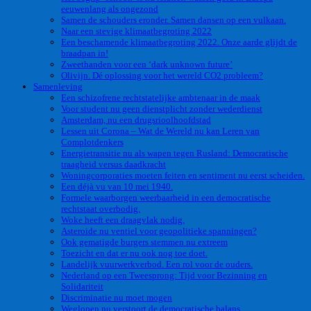
eeuwenlang als ongezond
Samen de schouders eronder. Samen dansen op een vulkaan.
Naar een stevige klimaatbegroting 2022
Een beschamende klimaatbegroting 2022. Onze aarde glijdt de
braadpan in!
Zweethanden voor een ‘dark unknown future’
Olivijn. Dé oplossing voor het wereld CO2 probleem?
Samenleving
Een schizofrene rechtstatelijke ambtenaar in de maak
Voor student nu geen dienstplicht zonder wederdienst
Amsterdam, nu een drugsrioolhoofdstad
Lessen uit Corona – Wat de Wereld nu kan Leren van
Complotdenkers
Energietransitie nu als wapen tegen Rusland: Democratische
traagheid versus daadkracht
Woningcorporaties moeten feiten en sentiment nu eerst scheiden.
Een déjà vu van 10 mei 1940.
Formele waarborgen weerbaarheid in een democratische
rechtstaat overbodig.
Woke heeft een draagvlak nodig.
Asteroide nu ventiel voor geopolitieke spanningen?
Ook gematigde burgers stemmen nu extreem
Toezicht en dat er nu ook nog toe doet.
Landelijk vuurwerkverbod. Een rol voor de ouders.
Nederland op een Tweesprong: Tijd voor Bezinning en
Solidariteit
Discriminatie nu moet mogen
Weglopen nu verstoort de democratische balans.