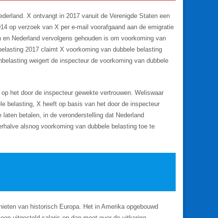
Nederland. X ontvangt in 2017 vanuit de Verenigde Staten een
14 op verzoek van X per e-mail voorafgaand aan de emigratie
en en Nederland vervolgens gehouden is om voorkoming van
nbelasting 2017 claimt X voorkoming van dubbele belasting
nbelasting weigert de inspecteur de voorkoming van dubbele
op het door de inspecteur gewekte vertrouwen. Weliswaar
e belasting, X heeft op basis van het door de inspecteur
 laten betalen, in de veronderstelling dat Nederland
erhalve alsnog voorkoming van dubbele belasting toe te
ieten van historisch Europa. Het in Amerika opgebouwd
oen uitgesteld salaris en dan moet over de uitkering