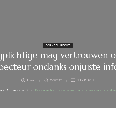
FORMEEL RECHT
ngplichtige mag vertrouwen o
specteur ondanks onjuiste inf
OP
Admin
29/10/2022
GEEN REACTIE
BELASTINGPLIC
MAG
entie
Formeel recht
Belastingplichtige mag vertrouwen op een e-mail inspecteur ondanks
VERTROUWEN
OP
EEN
E-
MAIL
INSPECTEUR
ONDANKS