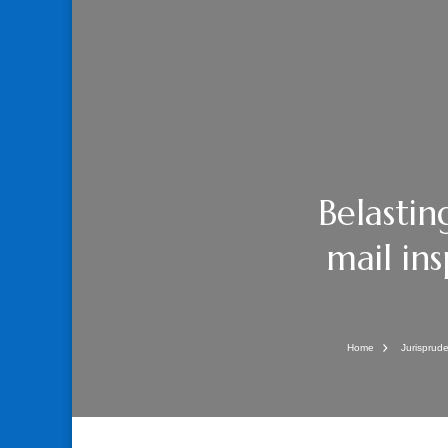
Belasti
mail in
Home
Jurisprud