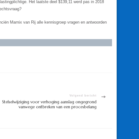
astingplichtige. Het laatste deel $139,11 werd pas in 2018
rechtsvraag?
anciën Marnix van Rij alle kennisgroep vragen en antwoorden
Volgend bericht
Stelselwijziging voor verhoging aanslag ongegrond
vanwege ontbreken van een procesbelang