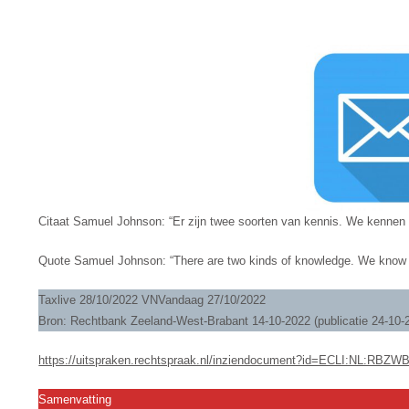
ONJUISTE
INFORMATIE.
Citaat Samuel Johnson: “Er zijn twee soorten van kennis. We kennen
Quote Samuel Johnson: “There are two kinds of knowledge. We know a
Taxlive 28/10/2022 VNVandaag 27/10/2022
Bron: Rechtbank Zeeland-West-Brabant 14-10-2022 (publicatie 24-1
https://uitspraken.rechtspraak.nl/inziendocument?id=ECLI:NL:RBZW
Samenvatting