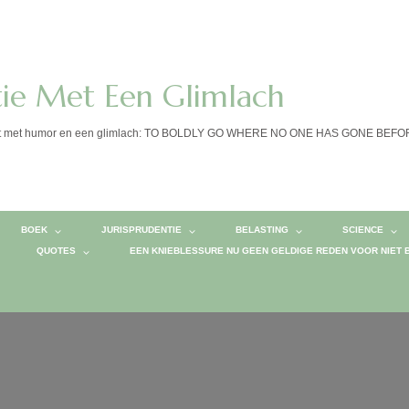
tie Met Een Glimlach
calist met humor en een glimlach: TO BOLDLY GO WHERE NO ONE HAS GONE BEF
BOEK
JURISPRUDENTIE
BELASTING
SCIENCE
QUOTES
EEN KNIEBLESSURE NU GEEN GELDIGE REDEN VOOR NIET 