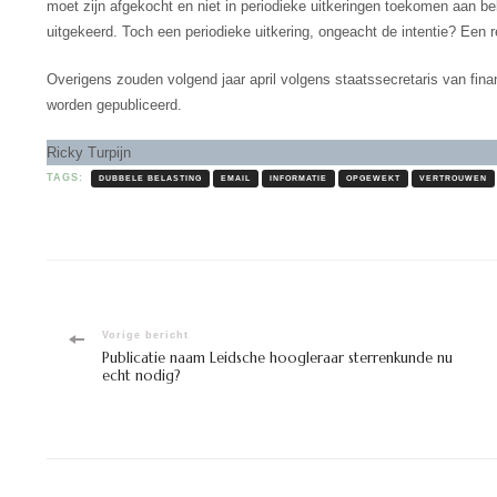
moet zijn afgekocht en niet in periodieke uitkeringen toekomen aan bel
uitgekeerd. Toch een periodieke uitkering, ongeacht de intentie? Een 
Overigens zouden volgend jaar april volgens staatssecretaris van fin
worden gepubliceerd.
Ricky Turpijn
TAGS:
DUBBELE BELASTING
EMAIL
INFORMATIE
OPGEWEKT
VERTROUWEN
Bericht
Vorige bericht
Publicatie naam Leidsche hoogleraar sterrenkunde nu
echt nodig?
navigatie