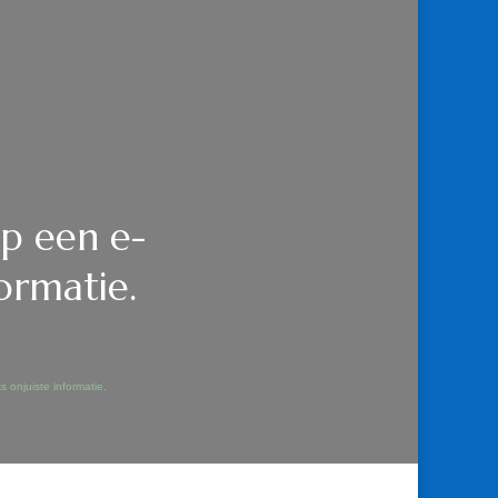
p een e-
ormatie.
HTIGE
 onjuiste informatie.