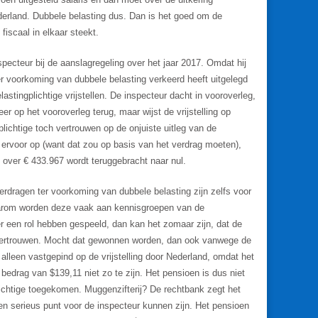
derland. Dubbele belasting dus. Dan is het goed om de
iscaal in elkaar steekt.
pecteur bij de aanslagregeling over het jaar 2017. Omdat hij
er voorkoming van dubbele belasting verkeerd heeft uitgelegd
astingplichtige vrijstellen. De inspecteur dacht in vooroverleg,
r op het vooroverleg terug, maar wijst de vrijstelling op
plichtige toch vertrouwen op de onjuiste uitleg van de
t ervoor op (want dat zou op basis van het verdrag moeten),
over € 433.967 wordt teruggebracht naar nul.
rdragen ter voorkoming van dubbele belasting zijn zelfs voor
Daarom worden deze vaak aan kennisgroepen van de
er een rol hebben gespeeld, dan kan het zomaar zijn, dat de
 vertrouwen. Mocht dat gewonnen worden, dan ook vanwege de
 alleen vastgepind op de vrijstelling door Nederland, omdat het
edrag van $139,11 niet zo te zijn. Het pensioen is dus niet
plichtige toegekomen. Muggenzifterij? De rechtbank zegt het
en serieus punt voor de inspecteur kunnen zijn. Het pensioen