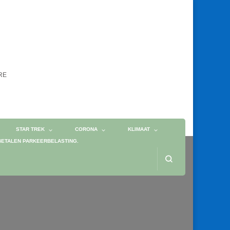
ORE
STAR TREK
CORONA
KLIMAAT
BETALEN PARKEERBELASTING.