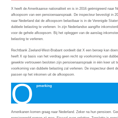
X heeft de Amerikaanse nationaliteit en is in 2016 geëmigreerd naar 
afkoopsom van een pensioenaanspraak. De inspecteur bevestigt in 20
naar Nederland dat de afkoopsom belastbaar is in de Verenigde Stat
dubbele belasting te verlenen. In zijn Nederlandse aangifte inkomste
voor de gehele afkoopsom. Bij het opleggen van de aanslag inkomste
belasting te verlenen.
Rechtbank Zeeland-West-Brabant oordeelt dat X een beroep kan doen 
heeft X op basis van het verdrag geen recht op voorkoming van dubbel
gewekte vertrouwen besloten zijn pensioenaanspraak in één keer uit te
voorkoming van dubbele belasting zal verlenen. De inspecteur dient d
passen op het inkomen uit de afkoopsom.
O
pmerking
Amerikanen komen graag naar Nederland. Zeker na hun pensioen. Gen
pensioengeld nemen zij mee. Fiscaal even opletten. Tenslotte is pensi