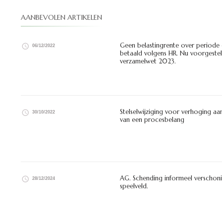
AANBEVOLEN ARTIKELEN
Geen belastingrente over periode 
06/12/2022
betaald volgens HR. Nu voorgesteld
verzamelwet 2023.
Stelselwijziging voor verhoging 
30/10/2022
van een procesbelang
AG. Schending informeel verschoni
28/12/2024
speelveld.