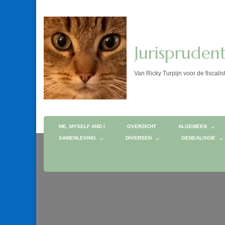
Jurispruden
Van Ricky Turpijn voor de fis
ME, MYSELF AND I
OVERZICHT
ALGEMEEN
SAMENLEVING
DIVERSEN
GENEALOGIE