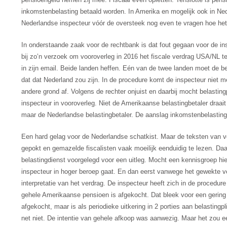
inkomstenbelasting betaald worden. In Amerika en mogelijk ook in Ne
Nederlandse inspecteur vóór de oversteek nog even te vragen hoe het f
In onderstaande zaak voor de rechtbank is dat fout gegaan voor de ins
bij zo’n verzoek om vooroverleg in 2016 het fiscale verdrag USA/NL t
in zijn email. Beide landen heffen. Eén van de twee landen moet de bel
dat dat Nederland zou zijn. In de procedure komt de inspecteur niet mee
andere grond af. Volgens de rechter onjuist en daarbij mocht belasting
inspecteur in vooroverleg. Niet de Amerikaanse belastingbetaler draai
maar de Nederlandse belastingbetaler. De aanslag inkomstenbelasting 
Een hard gelag voor de Nederlandse schatkist. Maar de teksten van ve
gepokt en gemazelde fiscalisten vaak moeilijk eenduidig te lezen. 
belastingdienst voorgelegd voor een uitleg. Mocht een kennisgroep hi
inspecteur in hoger beroep gaat. En dan eerst vanwege het gewekte
interpretatie van het verdrag. De inspecteur heeft zich in de procedure
gehele Amerikaanse pensioen is afgekocht. Dat bleek voor een gering b
afgekocht, maar is als periodieke uitkering in 2 porties aan belasting
net niet. De intentie van gehele afkoop was aanwezig. Maar het zou e