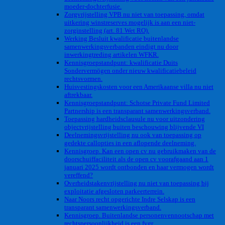
moeder-dochterfusie.
Zorgvrijstelling VPB nu niet van toepassing, omdat
uitkering winstreserves mogelijk is aan een niet-
zorginstelling (art. 81 Wet RO).
Werking Besluit kwalificatie buitenlandse
samenwerkingsverbanden eindigt nu door
inwerkingtreding artikelen WFKR.
Kennisgroepstandpunt: kwalificatie Duits
Sondervermögen onder nieuw kwalificatiebeleid
rechtsvormen.
Huisvestingskosten voor een Amerikaanse villa nu niet
aftrekbaar.
Kennisgroepstandpunt: Schotse Private Fund Limited
Partnership is een transparant samenwerkingsverband.
Toepassing hardheidsclausule nu voor uitzondering
objectvrijstelling buiten beschouwing blijvende VI
Deelnemingsvrijstelling nu ook van toepassing op
gedekte callopties in een aflopende deelneming.
Kennisgroep. Kan een open cv nu gebruikmaken van de
doorschuiffaciliteit als de open cv voorafgaand aan 1
januari 2025 wordt ontbonden en haar vermogen wordt
vereffend?
Overheidstakenvrijstelling nu niet van toepassing bij
exploitatie afgesloten parkeerterrein.
Naar Noors recht opgerichte Indre Selskap is een
transparant samenwerkingsverband.
Kennisgroep. Buitenlandse personenvennootschap met
rechtspersoonlijkheid is een fvgr