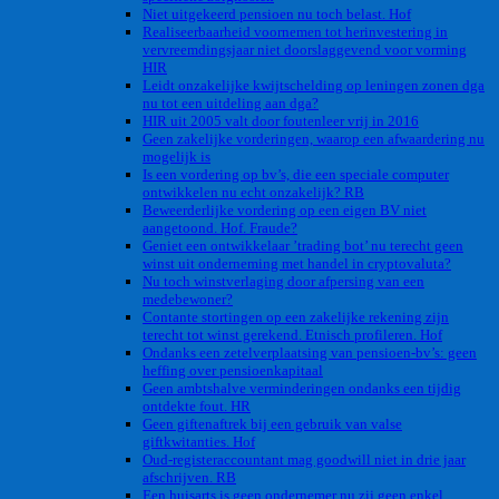
Niet uitgekeerd pensioen nu toch belast. Hof
Realiseerbaarheid voornemen tot herinvestering in
vervreemdingsjaar niet doorslaggevend voor vorming
HIR
Leidt onzakelijke kwijtschelding op leningen zonen dga
nu tot een uitdeling aan dga?
HIR uit 2005 valt door foutenleer vrij in 2016
Geen zakelijke vorderingen, waarop een afwaardering nu
mogelijk is
Is een vordering op bv’s, die een speciale computer
ontwikkelen nu echt onzakelijk? RB
Beweerderlijke vordering op een eigen BV niet
aangetoond. Hof. Fraude?
Geniet een ontwikkelaar ’trading bot’ nu terecht geen
winst uit onderneming met handel in cryptovaluta?
Nu toch winstverlaging door afpersing van een
medebewoner?
Contante stortingen op een zakelijke rekening zijn
terecht tot winst gerekend. Etnisch profileren. Hof
Ondanks een zetelverplaatsing van pensioen-bv’s: geen
heffing over pensioenkapitaal
Geen ambtshalve verminderingen ondanks een tijdig
ontdekte fout. HR
Geen giftenaftrek bij een gebruik van valse
giftkwitanties. Hof
Oud-registeraccountant mag goodwill niet in drie jaar
afschrijven. RB
Een huisarts is geen ondernemer nu zij geen enkel