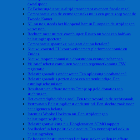
dwaalspoor.
De Belastingdienst is altijd transparant over een fiscale regel
Compensatie van de vermogenstaks nu is een grote zorg voor de
Tweede Kamer
NL nu nog steeds het kloppend hart in Europa in de strijd tegen
witwassen.
Rechter: meer ruimte voor burger. Risico nu voor een halfwas
belastinginspecteur.
Compensatie spaartaks; wie gaat dat nu betalen?
Nieuw: voorstel EU voor werknemers platformeconomie en
Zuidas.
Nieuw: rapport commissie doorstroom vennootschappen
Vijlbrief schetst contouren voor een tegemoetkoming FSV
registratie
Belastingparadijs onder water. Een oplossing voorhanden?
Belastingparadijs gezien door een sterrenkundige. Een
astrologische misser.
Resultaat van affaire notaris Oranje op geld donaties aan
stichtingen.
Het evenredigheidsbeginsel. Een toverwoord in de rechtspraak.
Vertrouwen Belastingdienst ondermijnd. Een slechte zaak voor
het algemeen belang.
Intenties Wopke Hoekstra nu. Een strijder tegen
belastingontwijking.
Belastingontwijking nu. Hoogleraar en SOMO rapport
Spelbederf in het politieke discours. Een verschijnsel ook in
belastingzaken.
De hoogste bestuursrechter liet forse steken vallen in affaire