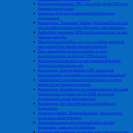
Kennisgroepstandpunt: PLC naar recht van de VK is een
kapitaalvennootschap
Gemeente drijft met reclameactiviteiten nu geen
onderneming.
Kennisgroep. Toepassing Verdrag Nederland-Mexico nu
op een buiten beschouwing blijvende vaste inrichting.
Ambtshalve aanslagen VPB terecht opgelegd nu na niet
indienen aangifte.
Deelnemingsvrijstelling nu voor voordelen optierecht
met geleidelijke uitoefeningsmogelijkheid.
Duits Immobilien-Sondervermögen is geen
doelvermogen en nu dus niet VPB-plichtig.
Kennisgroepstandpunt over een omgekeerd hybride
lichaam en uitzondering abi.
Kennisgroep. Zorgvrijstelling VPB: monistisch
bestuursmodel: nu kwalificerend aandeelhouderschap?
Omslagstelsel voor pensioenverplichtingen in eigen
beheer nu niet langer geoorloofd.
Kennisgroep. Kwalificeert een fondsvermogen dat wordt
beheerd door een buiten de EU/EER gevestigde
rechtspersoon nu als doelvermogen?
Kennisgroep. Art 15ai Vpb kan nu ook leiden tot
boekverlies.
Verwijzing inzake ‘dividendstripping’ door een long
stock/short future-belegger.
Afscheidsbonussen zijn verkoopkosten van een
deelneming, maar nu wel aftrekbaar.
Europees hof vernietigt nu een fiat voor coronasteun aan