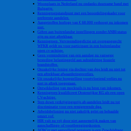
Woonplaats in Nederland nu ondanks duurzame band met
Bulgarije.
Kennisgroepstandpunt met een beoordelingskader voor
preferente aandelen.
Aangetroffen horloge van € 68.000 verhoogt nu inkomen
niet.
Giften aan buitenlandse instellingen zonder ANBI-status
zijn nu niet aftrekbaar.
Kennisgroep. Vervreemdingsfictie uit overgangsrecht
WFKR geldt nu voor participant in een buitenlandse
open cv-achtige.
Geen vermindering van een aanslag nu vanwege
besteding belastinggeld aan subsidiëring fossiele
brandstoffen.
Onzakelijke lening via dochter van dga leidt nu niet tot
een aftrekbaar afwaarderingsverlies.
Uit onzakelijke borgstelling voortvloeiend verlies nu
niet in aftrek toegestaan.
Ontwikkeling van mocktails is nu bron van inkomen.
Kennisgroep kwalificeert Oostenrijkse KG als een open
CV-achtige.
Step down verkrijgingsprijs ab-aandelen leidt nu tot
discriminatie voor een remigrerende dga.
Arbeidsbeloning nu niet zakelijk gelet op behaalde
omzet vof.
HIR valt nu vrij door niet aannemelijk maken van
aanschaffings- of voortbrengingskosten.
AOW’er met aanvullend pensioen is een Zvw-bijdrage