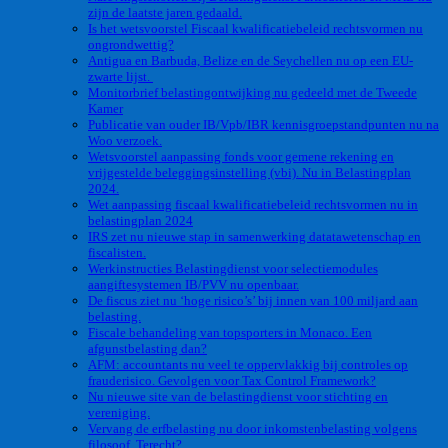
zijn de laatste jaren gedaald.
Is het wetsvoorstel Fiscaal kwalificatiebeleid rechtsvormen nu
ongrondwettig?
Antigua en Barbuda, Belize en de Seychellen nu op een EU-
zwarte lijst.
Monitorbrief belastingontwijking nu gedeeld met de Tweede
Kamer
Publicatie van ouder IB/Vpb/IBR kennisgroepstandpunten nu na
Woo verzoek.
Wetsvoorstel aanpassing fonds voor gemene rekening en
vrijgestelde beleggingsinstelling (vbi). Nu in Belastingplan
2024.
Wet aanpassing fiscaal kwalificatiebeleid rechtsvormen nu in
belastingplan 2024
IRS zet nu nieuwe stap in samenwerking datatawetenschap en
fiscalisten.
Werkinstructies Belastingdienst voor selectiemodules
aangiftesystemen IB/PVV nu openbaar.
De fiscus ziet nu ‘hoge risico’s’ bij innen van 100 miljard aan
belasting.
Fiscale behandeling van topsporters in Monaco. Een
afgunstbelasting dan?
AFM: accountants nu veel te oppervlakkig bij controles op
frauderisico. Gevolgen voor Tax Control Framework?
Nu nieuwe site van de belastingdienst voor stichting en
vereniging.
Vervang de erfbelasting nu door inkomstenbelasting volgens
filosoof. Terecht?