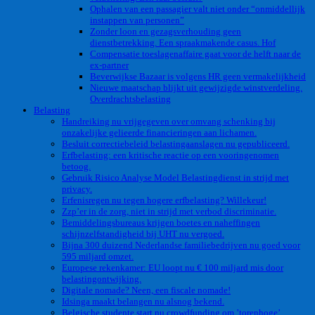
Ophalen van een passagier valt niet onder “onmiddellijk
instappen van personen”
Zonder loon en gezagsverhouding geen
dienstbetrekking. Een spraakmakende casus. Hof
Compensatie toeslagenaffaire gaat voor de helft naar de
ex-partner
Beverwijkse Bazaar is volgens HR geen vermakelijkheid
Nieuwe maatschap blijkt uit gewijzigde winstverdeling.
Overdrachtsbelasting
Belasting
Handreiking nu vrijgegeven over omvang schenking bij
onzakelijke gelieerde financieringen aan lichamen.
Besluit correctiebeleid belastingaanslagen nu gepubliceerd.
Erfbelasting: een kritische reactie op een vooringenomen
betoog.
Gebruik Risico Analyse Model Belastingdienst in strijd met
privacy.
Erfenisregen nu tegen hogere erfbelasting? Willekeur!
Zzp’er in de zorg, niet in strijd met verbod discriminatie.
Bemiddelingsbureaus krijgen boetes en naheffingen
schijnzelfstandigheid bij UHT nu vergoed.
Bijna 300 duizend Nederlandse familiebedrijven nu goed voor
595 miljard omzet.
Europese rekenkamer: EU loopt nu € 100 miljard mis door
belastingontwijking.
Digitale nomade? Neen, een fiscale nomade!
Idsinga maakt belangen nu alsnog bekend.
Belgische studente start nu crowdfunding om ’torenhoge’