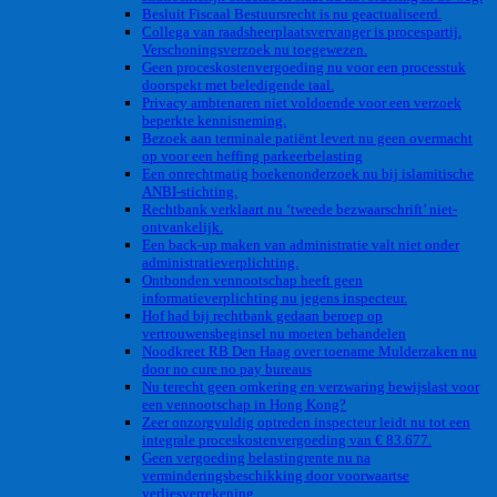
Besluit Fiscaal Bestuursrecht is nu geactualiseerd.
Collega van raadsheerplaatsvervanger is procespartij.
Verschoningsverzoek nu toegewezen.
Geen proceskostenvergoeding nu voor een processtuk
doorspekt met beledigende taal.
Privacy ambtenaren niet voldoende voor een verzoek
beperkte kennisneming.
Bezoek aan terminale patiënt levert nu geen overmacht
op voor een heffing parkeerbelasting
Een onrechtmatig boekenonderzoek nu bij islamitische
ANBI-stichting.
Rechtbank verklaart nu ‘tweede bezwaarschrift’ niet-
ontvankelijk.
Een back-up maken van administratie valt niet onder
administratieverplichting.
Ontbonden vennootschap heeft geen
informatieverplichting nu jegens inspecteur.
Hof had bij rechtbank gedaan beroep op
vertrouwensbeginsel nu moeten behandelen
Noodkreet RB Den Haag over toename Mulderzaken nu
door no cure no pay bureaus
Nu terecht geen omkering en verzwaring bewijslast voor
een vennootschap in Hong Kong?
Zeer onzorgvuldig optreden inspecteur leidt nu tot een
integrale proceskostenvergoeding van € 83.677.
Geen vergoeding belastingrente nu na
verminderingsbeschikking door voorwaartse
verliesverrekening.