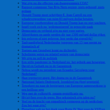
Wat zijn nu die effecten van dwangsommen COA?
Rapport commissie Van Rijn Niets gezien, niets gehoord, niets
gedaan
Donald Trump moet schrijfster E. Jean Carroll nu een
schadevergoeding van ruim 83 miljoen dollar betalen.
Europese voorbereiding op Donald Trump kan nu niet wachten.
Israël voelt zich nu ‘gedemoniseerd’ in genocide-zaak
Democratie en vrijheid zijn nu niet voor watjes.
Allerrijksten op aarde werden dit jaar 1500 miljard dollar rijker.
Iets geloven of niet geloven: hoe werkt dat eigenlijk?
Taalvaardigheid Nederlandse jongeren van 15 jaar neemt nu
dramatisch af
Toetsen aan Grondwet komt nu dichterbij.
Scholieren weten nu relatief weinig van democratie
Wij zijn nu zelf de politiek
Een stille pandemie in Nederland nu: het gebrek aan beweging.
David en Goliath nu in de Gazastrook
Noboa wordt nu president van Ecuador. Gevolgen voor
Nederland?
Haat tegenover angst. Het drama nu in de Gazastrook
Nationaal Salaris Onderzoek: loonkloof nu (fors) gegroeid.
Terugkeer nu naar de beginjaren van Europese samenwerking is
een heilloze weg
Weg met de volkswijk, omarm gentrificatie nu.
Hij/zij/hen over de grens. Hoe seksistisch zijn talen nu?
Voel nu de kracht van empathisch vermogen op de werkvloer.
Zou het waar zijn?
Plotseling valt nu het doek voor Rutte IV. Niet voor de VVD en