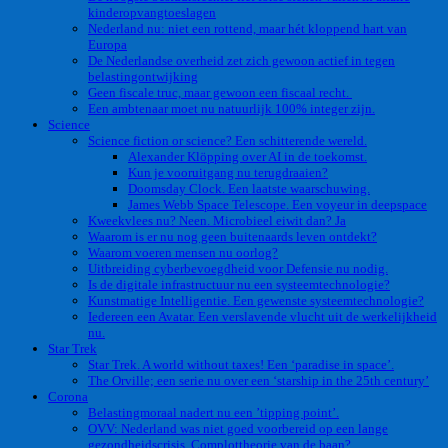
kinderopvangtoeslagen
Nederland nu: niet een rottend, maar hét kloppend hart van
Europa
De Nederlandse overheid zet zich gewoon actief in tegen
belastingontwijking
Geen fiscale truc, maar gewoon een fiscaal recht.
Een ambtenaar moet nu natuurlijk 100% integer zijn.
Science
Science fiction or science? Een schitterende wereld.
Alexander Klöpping over AI in de toekomst.
Kun je vooruitgang nu terugdraaien?
Doomsday Clock. Een laatste waarschuwing.
James Webb Space Telescope. Een voyeur in deepspace
Kweekvlees nu? Neen. Microbieel eiwit dan? Ja
Waarom is er nu nog geen buitenaards leven ontdekt?
Waarom voeren mensen nu oorlog?
Uitbreiding cyberbevoegdheid voor Defensie nu nodig.
Is de digitale infrastructuur nu een systeemtechnologie?
Kunstmatige Intelligentie. Een gewenste systeemtechnologie?
Iedereen een Avatar. Een verslavende vlucht uit de werkelijkheid
nu.
Star Trek
Star Trek. A world without taxes! Een ‘paradise in space’.
The Orville; een serie nu over een ‘starship in the 25th century’
Corona
Belastingmoraal nadert nu een ’tipping point’.
OVV: Nederland was niet goed voorbereid op een lange
gezondheidscrisis. Complottheorie van de baan?