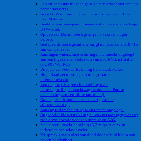
Een knieblessure nu geen geldige reden voor niet betalen
parkeerbelasting.
Geen BTW-nultarief nu voor export van een sportpaard
naar Maleisië.
Beeldjes van zwangere vrouwen vallen nu onder verlaagd
BTW-tarief.
Oproep aan Dienst Toeslagen: ga nu vaker in hoger
beroep.
Gedupeerde toeslagenaffaire krijgt nu in totaal € 518.416
aan compensatie.
Aanslagen waterschapsbelastingen nu terecht opgelegd
aan een ingezetene, kleinzoon van oud KNIL militairen
(art. 80a Wet RO).
Drie jaar cel voor ex-Belastingdienstmedewerker.
Hoge Raad zet nu streep door hoger tarief
forensenbelasting.
Kennisgroep. Nu geen bronheffing over
huurvergoedingen vrachtwagens door een Poolse
deelneming aan een Nldse moedermij.
Gratis gezonde lunch is nu een vrijgestelde
arbovoorziening.
Aanslag reclamebelasting is nu terecht opgelegd.
Ongeoorloofde verstrekking nu van persoonsgegevens op
zich onvoldoende voor een inbreuk op AVG.
Staatsloterij mocht hoofdprijs 3,2 miljoen euro nu
uitbetalen aan schoonvader.
Vrijspraak grootouders van dood door schuld kleinzoon
na een hondenbeet.