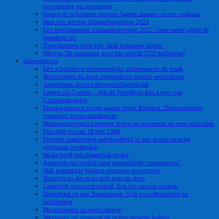
eeuwenlang als ongezond
Samen de schouders eronder. Samen dansen op een vulkaan.
Naar een stevige klimaatbegroting 2022
Een beschamende klimaatbegroting 2022. Onze aarde glijdt de
braadpan in!
Zweethanden voor een ‘dark unknown future’
Olivijn. Dé oplossing voor het wereld CO2 probleem?
Samenleving
Een schizofrene rechtstatelijke ambtenaar in de maak
Voor student nu geen dienstplicht zonder wederdienst
Amsterdam, nu een drugsrioolhoofdstad
Lessen uit Corona – Wat de Wereld nu kan Leren van
Complotdenkers
Energietransitie nu als wapen tegen Rusland: Democratische
traagheid versus daadkracht
Woningcorporaties moeten feiten en sentiment nu eerst scheiden.
Een déjà vu van 10 mei 1940.
Formele waarborgen weerbaarheid in een democratische
rechtstaat overbodig.
Woke heeft een draagvlak nodig.
Asteroide nu ventiel voor geopolitieke spanningen?
Ook gematigde burgers stemmen nu extreem
Toezicht en dat er nu ook nog toe doet.
Landelijk vuurwerkverbod. Een rol voor de ouders.
Nederland op een Tweesprong: Tijd voor Bezinning en
Solidariteit
Discriminatie nu moet mogen
Weglopen nu verstoort de democratische balans.