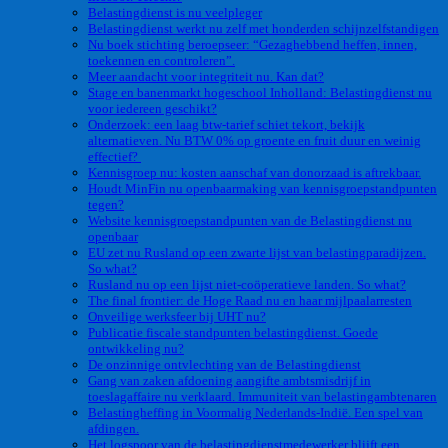
Belastingdienst is nu veelpleger
Belastingdienst werkt nu zelf met honderden schijnzelfstandigen
Nu boek stichting beroepseer: “Gezaghebbend heffen, innen,
toekennen en controleren”.
Meer aandacht voor integriteit nu. Kan dat?
Stage en banenmarkt hogeschool Inholland: Belastingdienst nu
voor iedereen geschikt?
Onderzoek: een laag btw-tarief schiet tekort, bekijk
alternatieven. Nu BTW 0% op groente en fruit duur en weinig
effectief?
Kennisgroep nu: kosten aanschaf van donorzaad is aftrekbaar.
Houdt MinFin nu openbaarmaking van kennisgroepstandpunten
tegen?
Website kennisgroepstandpunten van de Belastingdienst nu
openbaar
EU zet nu Rusland op een zwarte lijst van belastingparadijzen.
So what?
Rusland nu op een lijst niet-coöperatieve landen. So what?
The final frontier: de Hoge Raad nu en haar mijlpaalarresten
Onveilige werksfeer bij UHT nu?
Publicatie fiscale standpunten belastingdienst. Goede
ontwikkeling nu?
De onzinnige ontvlechting van de Belastingdienst
Gang van zaken afdoening aangifte ambtsmisdrijf in
toeslagaffaire nu verklaard. Immuniteit van belastingambtenaren
Belastingheffing in Voormalig Nederlands-Indië. Een spel van
afdingen.
Het logspoor van de belastingdienstmedewerker blijft een