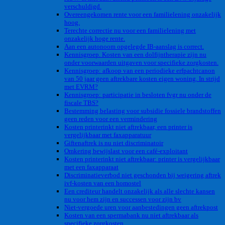
verschuldigd.
Overeengekomen rente voor een familielening onzakelijk
hoog.
Terechte correctie nu voor een familielening met
onzakelijk hoge rente.
Aan een autonoom opgelegde IB-aanslag is correct.
Kennisgroep. Kosten van een dolfijntherapie zijn nu
onder voorwaarden uitgaven voor specifieke zorgkosten.
Kennisgroep: afkoop van een periodieke erfpachtcanon
van 50 jaar geen aftrekbare kosten eigen woning. In strijd
met EVRM?
Kennisgroep: participatie in besloten fvgr nu onder de
fiscale TBS?
Bestemming belasting voor subsidie fossiele brandstoffen
geen reden voor een vermindering
Kosten printerinkt niet aftrekbaar, een printer is
vergelijkbaar met faxapparatuur
Giftenaftrek is nu niet discriminatoir
Omkering bewijslast voor een café-exploitant
Kosten printerinkt niet aftrekbaar: printer is vergelijkbaar
met een faxapparaat
Discriminatieverbod niet geschonden bij weigering aftrek
ivf-kosten van een homostel
Een crediteur handelt onzakelijk als alle slechte kansen
nu voor hem zijn en successen voor zijn bv
Niet-vergoede uren voor aanbestedingen geen aftrekpost
Kosten van een spermabank nu niet aftrekbaar als
specifieke zorgkosten