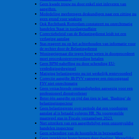
Geen kwade trouw nu door enkel niet inleveren van
aangiften.
Mededeling meebrengen deskundigen naar een zitting nu
geen grond voor wraking
Ook Rechtbank Rotterdam constateert nu onrechtmatig
handelen Staat in toeslagenaffaire
Correctiebeleid van de Belastingdienst leidt tot een
verlaging aanslag
Stas reageert nu op het achterhouden van informatie voor
de rechter door de Belastingdienst
Woningeigenaar die tegen beter weten in doorprocedeert
moet proceskostenvergoeding betalen
Geen BPM-naheffing nu door schending EU-
verdedigingsbeginsel
Matiging belastingrente nu tot werkelijk rentevoordeel
Correctie aangifte IB/PVV vanwege een risicosignaal
FSV niet onrechtmatig
Geen verzachtende omstandigheden aanwezig voor een
professioneel dienstverlener
Beter één aangifte op tijd dan tien te laat. ‘Bashing’ de
belastinginspecteur
Geen belastingrente over periode dat een voorlopige
aanslag al is betaald volgens HR. Nu voorgestelde
maatregel stas in Fiscale verzamelwet 2023.
Niet uitreiken van een aangiftebiljet geen onzorgvuldig
handelen inspecteur
Geen schending van de hoorplicht in bezwaarfase
Geen intrekking hoger beroep door dwaling. Menselijke