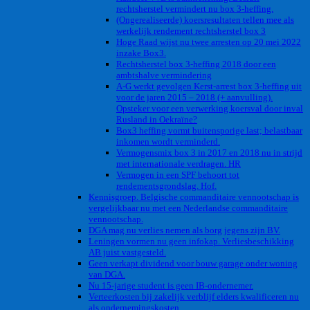
rechtsherstel vermindert nu box 3-heffing.
(Ongerealiseerde) koersresultaten tellen mee als
werkelijk rendement rechtsherstel box 3
Hoge Raad wijst nu twee arresten op 20 mei 2022
inzake Box3.
Rechtsherstel box 3-heffing 2018 door een
ambtshalve vermindering
A-G werkt gevolgen Kerst-arrest box 3-heffing uit
voor de jaren 2015 – 2018 (+ aanvulling).
Opsteker voor een verwerking koersval door inval
Rusland in Oekraïne?
Box3 heffing vormt buitensporige last; belastbaar
inkomen wordt verminderd.
Vermogensmix box 3 in 2017 en 2018 nu in strijd
met internationale verdragen. HR
Vermogen in een SPF behoort tot
rendementsgrondslag. Hof.
Kennisgroep. Belgische commanditaire vennootschap is
vergelijkbaar nu met een Nederlandse commanditaire
vennootschap.
DGA mag nu verlies nemen als borg jegens zijn BV.
Leningen vormen nu geen infokap. Verliesbeschikking
AB juist vastgesteld.
Geen verkapt dividend voor bouw garage onder woning
van DGA.
Nu 15-jarige student is geen IB-ondernemer.
Verteerkosten bij zakelijk verblijf elders kwalificeren nu
als ondernemingskosten.