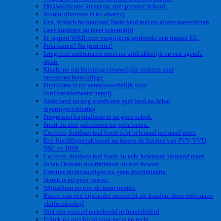
Diskwalificatie kiezer nu, niet premier Schoof.
Morele discussie is nu afwezig
Een ‘etnisch herkenbaar’ Nederland met nu alleen soevereinen
Geef kinderen nu meer schermtijd
In rapport WRR over vergrijzing ontbreekt een impact EU.
Polariseren? Nu juist niet!
Integriteit ambtenaren moet nu uitdrukkelijk op een agenda
staan.
Klacht nu om beloning vrouwelijke rechters naar
mensenrechtencollege.
Populisme is nu verantwoordelijk voor
confrontatiemaatschappij.
Nederland nu nog steeds een gaaf land na debat
regeringsverklaring
Progressief kapitalisme is nu geen schok.
Sport nu niet politiseren en polariseren.
Correcte, foutloze taal boeit echt helemaal niemand meer.
Een Hoofdlijnenakkoord nu tussen de fracties van PVV, VVD,
NSC en BBB.
Correcte, foutloze taal boeit nu echt helemaal niemand meer.
Johan Derksen discrimineert nu niet bewust
Emoties rechtvaardigen nu geen discriminatie.
Staren is nu geen pesten.
Wijnaldum nu niet de maat nemen.
Risico van een bijstander onterecht als fraudeur door informatie
platformbedrijf
Niet een positief mensbeeld in fraudebeleid
Ethiek nu niet blind voor mens en recht