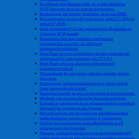
Rechtbank Oost-Brabant laakt nu te late intrekking
WOZ-beroepen door no-cure-no-paybureaus.
Kennisgroep. Het begrip ‘instelling’ in de wet ANBI.
Kennisgroepen nu over de verhouding artikel 15 AVG en
artikel 67 AWR.
Geen dwangsom bij te late vermindering IB-aanslag na
verlaging WOZ-waarde
Belastingrechter mag oordelen over bestaan
vennootschap ten tijde van opleggen
informatiebeschikking
Hoge Raad nu over verwijderen van een verdachte uit
zittingszaal bij ordeverstoring (art. 273 Sv).
Hoge Raad wijst een algemeen geformuleerd
wrakingsverzoek af.
Verzuimboete bij niet tijdig indienen aangifte terecht,
geen avas.
Kennisgroep: kennisgroepstandpunt is nieuw beleid.
Geen terugwerkende kracht.
Inspecteur handelt nu niet voortvarend na inkeerverzoek.
Misbruik van procesrecht nu bij kostenbeschikking.
Schending van hoorplicht nu gepasseerd door ontbreken
inhoudelijke gronden in een bezwaar.
Hof acht zich nu niet bevoegd een naheffingsaanslag
parkeerbelasting wegens coulance te vernietigen.
Stelling dat postbezorger geen afhaalbericht heeft
achtergelaten niet bewezen.
Vanwege onduidelijkheid over een postvervoersbedrijf
slaagt inspecteur nu niet in bewijs verzending aanslagen.