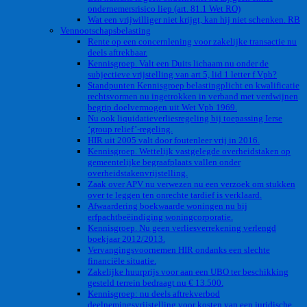
ondernemersrisico liep (art. 81.1 Wet RO)
Wat een vrijwilliger niet krijgt, kan hij niet schenken. RB
Vennootschapsbelasting
Rente op een concernlening voor zakelijke transactie nu
deels aftrekbaar.
Kennisgroep. Valt een Duits lichaam nu onder de
subjectieve vrijstelling van art 5, lid 1 letter f Vpb?
Standpunten Kennisgroep belastingplicht en kwalificatie
rechtsvormen nu ingetrokken in verband met verdwijnen
begrip doelvermogen uit Wet Vpb 1969.
Nu ook liquidatieverliesregeling bij toepassing Ierse
‘group relief’-regeling.
HIR uit 2005 valt door foutenleer vrij in 2016.
Kennisgroep. Wettelijk vastgelegde overheidstaken op
gemeentelijke begraafplaats vallen onder
overheidstakenvrijstelling.
Zaak over APV nu verwezen nu een verzoek om stukken
over te leggen ten onrechte tardief is verklaard.
Afwaardering boekwaarde woningen nu bij
erfpachtbeëindiging woningcorporatie.
Kennisgroep. Nu geen verliesverrekening verlengd
boekjaar 2012/2013.
Vervangingsvoornemen HIR ondanks een slechte
financiële situatie.
Zakelijke huurprijs voor aan een UBO ter beschikking
gesteld terrein bedraagt nu € 13.500.
Kennisgroep: nu deels aftrekverbod
deelnemingsvrijstelling voor kosten van een juridische