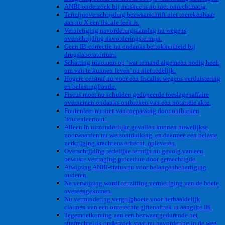
ANBI-onderzoek bij moskee is nu niet onrechtmatig.
Termijnoverschrijding bezwaarschrift niet toerekenbaar
aan nu X een fiscale leek is.
Vernietiging navorderingsaanslag nu wegens
overschrijding navorderingstermijn.
Geen IB-correctie nu ondanks betrokkenheid bij
drugslaboratorium.
Schatting inkomen op ‘wat iemand algemeen nodig heeft
om van te kunnen leven’ nu niet redelijk.
Hogere celstraf nu voor een fiscalist wegens verduistering
en belastingfraude.
Fiscus moet nu schulden gedupeerde toeslagenaffaire
overnemen ondanks ontbreken van een notariële akte.
Foutenleer nu niet van toepassing door ontbreken
‘foutenleerfout’.
Alleen in uitzonderlijke gevallen kunnen huwelijkse
voorwaarden nu wetsontduiking, en daarmee een belaste
verkrijging krachtens erfrecht, opleveren.
Overschrijding redelijke termijn nu gevolg van een
bewuste vertraging procedure door gemachtigde.
Afwijzing ANBI-status nu voor belangenbehartiging
ouderen.
Na verwijzing wordt ter zitting vernietiging van de boete
overeengekomen.
Nu vermindering vergrijpboete voor herhaaldelijk
claimen van een onterechte giftenaftrek in aangifte IB.
Tegemoetkoming aan een bezwaar gedurende het
strafrechtelijk onderzoek staat nu navordering in de weg.