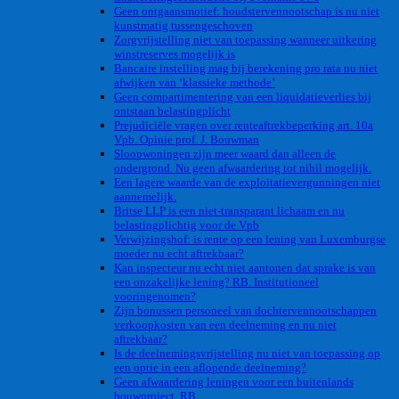
Geen ontgaansmotief: houdstervennootschap is nu niet
kunstmatig tussengeschoven
Zorgvrijstelling niet van toepassing wanneer uitkering
winstreserves mogelijk is
Bancaire instelling mag bij berekening pro rata nu niet
afwijken van ‘klassieke methode’
Geen compartimentering van een liquidatieverlies bij
ontstaan belastingplicht
Prejudiciële vragen over renteaftrekbeperking art. 10a
Vpb. Opinie prof. J. Bouwman
Sloopwoningen zijn meer waard dan alleen de
ondergrond. Nu geen afwaardering tot nihil mogelijk.
Een lagere waarde van de exploitatievergunningen niet
aannemelijk.
Britse LLP is een niet-transparant lichaam en nu
belastingplichtig voor de Vpb
Verwijzingshof: is rente op een lening van Luxemburgse
moeder nu echt aftrekbaar?
Kan inspecteur nu echt niet aantonen dat sprake is van
een onzakelijke lening? RB. Institutioneel
vooringenomen?
Zijn bonussen personeel van dochtervennootschappen
verkoopkosten van een deelneming en nu niet
aftrekbaar?
Is de deelnemingsvrijstelling nu niet van toepassing op
een optie in een aflopende deelneming?
Geen afwaardering leningen voor een buitenlands
bouwproject. RB