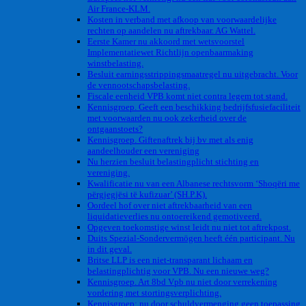
Air France-KLM.
Kosten in verband met afkoop van voorwaardelijke
rechten op aandelen nu aftrekbaar. AG Wattel.
Eerste Kamer nu akkoord met wetsvoorstel
Implementatiewet Richtlijn openbaarmaking
winstbelasting.
Besluit earningsstrippingsmaatregel nu uitgebracht. Voor
de vennootschapsbelasting.
Fiscale eenheid VPB komt niet contra legem tot stand.
Kennisgroep. Geeft een beschikking bedrijfsfusiefaciliteit
met voorwaarden nu ook zekerheid over de
ontgaanstoets?
Kennisgroep. Giftenaftrek bij bv met als enig
aandeelhouder een vereniging
Nu herzien besluit belastingplicht stichting en
vereniging.
Kwalificatie nu van een Albanese rechtsvorm ‘Shoqëri me
përgjegjësi të kufizuar’ (SH.P.K).
Oordeel hof over niet aftrekbaarheid van een
liquidatieverlies nu ontoereikend gemotiveerd.
Opgeven toekomstige winst leidt nu niet tot aftrekpost.
Duits Spezial-Sondervermögen heeft één participant. Nu
in dit geval.
Britse LLP is een niet-transparant lichaam en
belastingplichtig voor VPB. Nu een nieuwe weg?
Kennisgroep. Art 8bd Vpb nu niet door verrekening
vordering met stortingsverplichting.
Kennisgroep: nu door schuldvermenging geen toepassing