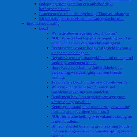
Oplegging dwangsom aan een onbehoorlijke
heffingsambtenaar
Inspecteur moet niet de ongelovige Thomas uithangen
Bij belastingrente speelt compensatiegedachte niet
Inkomstenbelasting
Box3
Wet tegenbewijsregeling Box 3. En nu?
NOB. Voorstel Wet tegenbewijsregeling box 3 nu
voedt een gevoel van onrechtvaardigheid.
Rechtsherstel voor te hoog vastgesteld inkomen
uit sparen en beleggen.
Negatieve rente op spaargeld leidt nu tot negatief
werkelijk rendement box 3.
Hoge Raad verschaft nu duidelijkheid over
berekening waardestijging van een tweede
woning.
Tegenbewijs Box3: nu the best of both worlds.
Werkelijk rendement box 3 is inclusief
waardeontwikkeling van aandelen.
Rendement box 3 nu negatief vanwege groot
verlies op cryptovaluta.
Kennisgroepstandpunt: premie zorgverzekering
heeft nu geen gevolgen voor box 3
NOB: forfaitaire heffing over vakantiewoning nu
is niet houdbaar.
Bij rechtsherstel box 3 nu geen rekening houden
met een niet-gerealiseerde waardestijging tweede
woning.