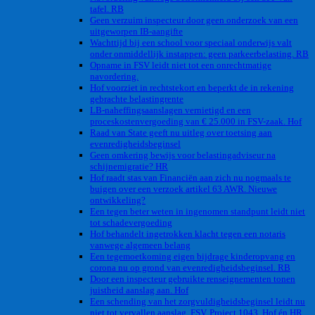
tafel. RB
Geen verzuim inspecteur door geen onderzoek van een
uitgeworpen IB-aangifte
Wachttijd bij een school voor speciaal onderwijs valt
onder onmiddellijk instappen: geen parkeerbelasting. RB
Opname in FSV leidt niet tot een onrechtmatige
navordering.
Hof voorziet in rechtstekort en beperkt de in rekening
gebrachte belastingrente
LB-naheffingsaanslagen vernietigd en een
proceskostenvergoeding van € 25.000 in FSV-zaak. Hof
Raad van State geeft nu uitleg over toetsing aan
evenredigheidsbeginsel
Geen omkering bewijs voor belastingadviseur na
schijnemigratie? HR
Hof raadt stas van Financiën aan zich nu nogmaals te
buigen over een verzoek artikel 63 AWR. Nieuwe
ontwikkeling?
Een tegen beter weten in ingenomen standpunt leidt niet
tot schadevergoeding
Hof behandelt ingetrokken klacht tegen een notaris
vanwege algemeen belang
Een tegemoetkoming eigen bijdrage kinderopvang en
corona nu op grond van evenredigheidsbeginsel. RB
Door een inspecteur gebruikte renseignementen tonen
juistheid aanslag aan. Hof
Een schending van het zorgvuldigheidsbeginsel leidt nu
niet tot vervallen aanslag. FSV. Project 1043. Hof én HR