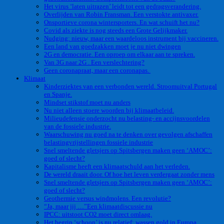
Het virus ‘laten uitrazen’ leidt tot een gedragsverandering.
Overlijden van Robin Fransman. Een verstokte antivaxer.
Onsportieve corona wintersporters. En wat schuift het nu?
Covid als ziekte is nog steeds een Grote Gelijkmaker.
Nudging: nieuw, maar een waardeloos instrument bij vaccineren.
Een land van goedzakken moet je nu niet dwingen
2G en democratie. Een oproep om elkaar aan te spreken.
Van 3G naar 2G . Een verslechtering?
Geen coronapraat, maar een coronapas.
Klimaat
Kinderziektes van een verbonden wereld. Stroomuitval Portugal
en Spanje.
Mindset stikstof moet nu anders
Nu niet alleen stoere woorden bij klimaatbeleid.
Milieudefensie onderzocht nu belasting- en accijnsvoordelen
van de fossiele industrie.
Waarschuwing nu goed na te denken over gevolgen afschaffen
belastingvrijstellingen fossiele industrie
Snel smeltende gletsjers op Spitsbergen maken geen ‘AMOC’:
goed of slecht?
Kapitalisme heeft een klimaatschuld aan het verleden.
De wereld draait door. Of hoe het leven verdergaat zonder mens
Snel smeltende gletsjers op Spitsbergen maken geen ‘AMOC’:
goed of slecht?
Geothermie versus windmolens. Een revolutie?
“Ja, maar jij …”Een klimaatdiscussie nu
IPCC: uitstoot CO2 moet direct omlaag.
Het begrip ‘schoon’ is nu relatief: wassen gold in Europa