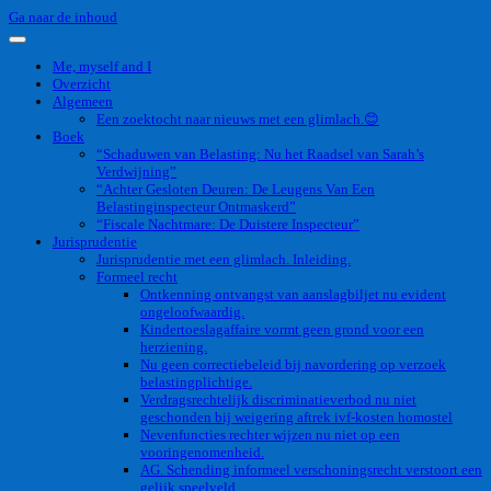
Ga naar de inhoud
Me, myself and I
Overzicht
Algemeen
Een zoektocht naar nieuws met een glimlach.😊
Boek
“Schaduwen van Belasting: Nu het Raadsel van Sarah’s
Verdwijning”
“Achter Gesloten Deuren: De Leugens Van Een
Belastinginspecteur Ontmaskerd”
“Fiscale Nachtmare: De Duistere Inspecteur”
Jurisprudentie
Jurisprudentie met een glimlach. Inleiding.
Formeel recht
Ontkenning ontvangst van aanslagbiljet nu evident
ongeloofwaardig.
Kindertoeslagaffaire vormt geen grond voor een
herziening.
Nu geen correctiebeleid bij navordering op verzoek
belastingplichtige.
Verdragsrechtelijk discriminatieverbod nu niet
geschonden bij weigering aftrek ivf-kosten homostel
Nevenfuncties rechter wijzen nu niet op een
vooringenomenheid.
AG. Schending informeel verschoningsrecht verstoort een
gelijk speelveld.