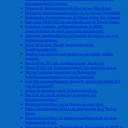
successierechten te betalen.
Ontneem de deelnemingsvrijstelling nu aan AkzoNobel.
Opbrengst vennootschapsbelasting nu in vijf jaar verdubbeld.
Nederlandse doorstroomsector nu krimpt sterker dan geraamd.
Jaarverslag FIOD 2023 nu aangeboden aan de Tweede Kamer.
Conclusie evaluatie: zelfstandigenaftrek en MKB-
winstvrijstelling nu grote ongerichte instrumenten.
Onbelaste terugbetaling fiscaal kapitaal als zodanig nu geen
belastingontwijking.
Hoop, lef en trots. Fiscale maatregelen in het
hoofdlijnenakkoord.
Stukken van intern beraad moeten nu aan rechter worden
verstrekt.
Fiscus krijgt 10,3 mln aangiften binnen, een record.
Private Equity nu. Loon naar werken voor managers Action.
Nu veel verdachte transacties via Nederlandse
bedrijfsverzamelpanden en virtuele kantoren
Is de Wet minimumbelasting mogelijk strijdig met artikel 104
van de Grondwet?
Achter de schermen van de Belastingdienst nu.
Wat is de rol van de rechter bij bestrijding van
belastingontwijking?
Belastingvrijstelling van de Oranjes nu onder druk.
Pakket Belastingplan 2024 is nu aangenomen door Tweede
Kamer.
Belastingontwijking via belastingparadijzen daalt nu, maar
Nederland blijft spil.
Nalevingstekorten bij Belastingdienst Particulieren en MKB nu