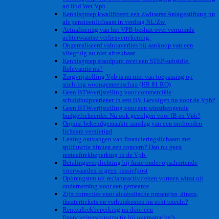
art 8bd Wet Vpb
Kennisgroep kwalificeert een Zwitserse Anlagestiftung nu
als pensioenlichaam in verdrag NL/Zw.
Actualisering van het VPB-besluit over verruimde
achterwaartse verliesverrekening.
Ongerealiseerd valutaverlies bij aankoop van een
vliegtuig nu niet aftrekbaar.
Kennisgroep standpunt over een STEP-subsidie.
Relevantie nu?
Zorgvrijstelling Vpb is nu niet van toepassing op
stichting woongemeenschap (HR 81 RO)
Geen BTW-vrijstelling voor commerciële
schuldhulpverlener in een BV. Gevolgen nu voor de Vpb?
Geen BTW-vrijstelling voor een winstbeogende
budgetbeheerder. Nu ook gevolgen voor IB en Vpb?
Onjuist bekendgemaakte aanslag van een ontbonden
lichaam vernietigd
Lening ontvangen van financieringslichaam met
spilfunctie binnen een concern? Dan nu geen
renteaftrekbeperking in de Vpb.
Betalingsverplichting bij fusie onder opschortende
voorwaarden is geen passiefpost
Opbrengsten uit reclameactiviteiten vormen winst uit
onderneming voor een gemeente
Zijn correcties voor alcoholische presentjes, diners,
theatertickets en verhuiskosten nu echt terecht?
Renteaftrekbeperking nu door een
financieringsconstructie bij overname bv’s