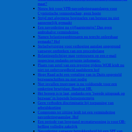
maat?
Nieuw feit voor VPB-navorderingsaanslagen voor
Cypriotische vennootschap; geen boete
Strijd met algemene beginselen van bestuur nu niet
aannemelijk gemaakt
Een navordering na vijfjaarstermijn? Dan geen
ambtshalve vermindering.
Namen belastingambtenaren nu terecht onleesbaar
gemaakt? Hof
Stelselwijziging voor verhoging aanslag ongegrond
vanwege ontbreken van een procesbelang
Belastingplichtige mag vertrouwen op een e-mail
inspecteur ondanks onjuiste informatie.
Plaats van zetel van een regering tijdens WOII leidt nu
niet tot onbevoegdheid raadsheren hof
Hoge Raad acht een vertaling van in Duits opgesteld
bezwaarschriften nu niet nodig
Niet invullen trustvraag is nu voldoende voor een
omkering bewijslast. Handvat HR.
Het beroep is te laat, ondanks een ’tweede uitspraak op
bezwaar’ in lopende beroepstermijn
Geen verboden discriminatie bij toepassing van
arbeidskorting
Compromis ter zitting leidt tot een vermindering
navorderingsaanslag. Hof
Een periode van leegstand recreatiewoning is voor OB-
heffing volledig zakelijk
Navordering vanwege betrokkenheid bij een SPF van