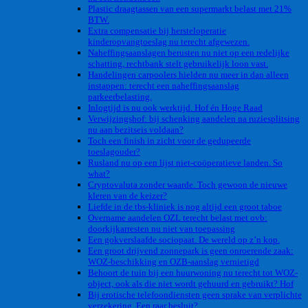
Plastic draagtassen van een supermarkt belast met 21%
BTW.
Extra compensatie bij hersteloperatie
kinderopvangtoeslag nu terecht afgewezen.
Naheffingsaanslagen berusten nu niet op een redelijke
schatting, rechtbank stelt gebruikelijk loon vast.
Handelingen carpoolers hielden nu meer in dan alleen
instappen: terecht een naheffingsaanslag
parkeerbelasting.
Inlogtijd is nu ook werktijd. Hof én Hoge Raad
Verwijzingshof: bij schenking aandelen na ruziesplitsing
nu aan bezitseis voldaan?
Toch een finish in zicht voor de gedupeerde
toeslagouder?
Rusland nu op een lijst niet-coöperatieve landen. So
what?
Cryptovaluta zonder waarde. Toch gewoon de nieuwe
kleren van de keizer?
Liefde in de tbs-kliniek is nog altijd een groot taboe
Overname aandelen OZL terecht belast met ovb:
doorkijkarresten nu niet van toepassing
Een gokverslaafde sociopaat. De wereld op z’n kop.
Een groot drijvend zonnepark is geen onroerende zaak:
WOZ-beschikking en OZB-aanslag vernietigd
Behoort de tuin bij een huurwoning nu terecht tot WOZ-
object, ook als die niet wordt gehuurd en gebruikt? Hof
Bij erotische telefoondiensten geen sprake van verplichte
verzekering. Een raar besluit?