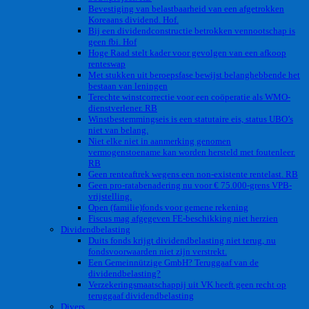
Bevestiging van belastbaarheid van een afgetrokken
Koreaans dividend. Hof.
Bij een dividendconstructie betrokken vennootschap is
geen fbi. Hof
Hoge Raad stelt kader voor gevolgen van een afkoop
renteswap
Met stukken uit beroepsfase bewijst belanghebbende het
bestaan van leningen
Terechte winstcorrectie voor een coöperatie als WMO-
dienstverlener. RB
Winstbestemmingseis is een statutaire eis, status UBO’s
niet van belang.
Niet elke niet in aanmerking genomen
vermogenstoename kan worden hersteld met foutenleer.
RB
Geen renteaftrek wegens een non-existente rentelast. RB
Geen pro-ratabenadering nu voor € 75.000-grens VPB-
vrijstelling.
Open (familie)fonds voor gemene rekening
Fiscus mag afgegeven FE-beschikking niet herzien
Dividendbelasting
Duits fonds krijgt dividendbelasting niet terug, nu
fondsvoorwaarden niet zijn verstrekt.
Een Gemeinnützige GmbH? Teruggaaf van de
dividendbelasting?
Verzekeringsmaatschappij uit VK heeft geen recht op
teruggaaf dividendbelasting
Divers