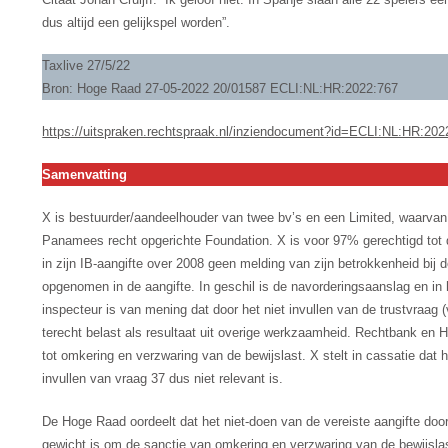
dus altijd een gelijkspel worden”.
Taxlive 27/5/22
Bron: Hoge Raad 27-05-2022 20/01587 ECLI:NL:HR:2022:767
https://uitspraken.rechtspraak.nl/inziendocument?id=ECLI:NL:HR:202
Samenvatting
X is bestuurder/aandeelhouder van twee bv’s en een Limited, waarvan
Panamees recht opgerichte Foundation. X is voor 97% gerechtigd tot de
in zijn IB-aangifte over 2008 geen melding van zijn betrokkenheid bij d
opgenomen in de aangifte. In geschil is de navorderingsaanslag en in 
inspecteur is van mening dat door het niet invullen van de trustvraag (
terecht belast als resultaat uit overige werkzaamheid. Rechtbank en H
tot omkering en verzwaring van de bewijslast. X stelt in cassatie dat 
invullen van vraag 37 dus niet relevant is.
De Hoge Raad oordeelt dat het niet-doen van de vereiste aangifte door
gewicht is om de sanctie van omkering en verzwaring van de bewijsla