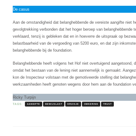
De casus
Aan de omstandigheid dat belanghebbende de vereiste aangifte niet h
gevolgtrekking verbonden dat het hoger beroep van belanghebbende 
verklaard, tenzij is gebleken dat en in hoeverre de uitspraak op bezwaa
belastbaarheid van de vergoeding van 5200 euro, en dat zijn inkoms
belanghebbende bij de foundation.
Belanghebbende heeft volgens het Hof niet overtuigend aangetoond, d
omdat het bestaan van de lening niet aannemelijk is gemaakt. Aangez
kon de Inspecteur volstaan met de gemotiveerde stelling dat belanghe
werkzaamheden heeft genoten wegens door hem aan de foundation ve
Ricky Turpijn
TAGS:
AANGIFTE
BEWIJSLAST
KRUISJE
OMKERING
TRUST