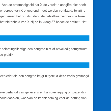
. Aan de omstandigheid dat X de vereiste aangifte niet heeft
ger beroep van X ongegrond moet worden verklaard, tenzij is
oger beroep betrof uitsluitend de belastbaarheid van de twee
etrokkenheid van X bij de in vraag 37 bedoelde entiteit. Het
elastingplichtige een aangifte niet of onvolledig terugstuurt
e prakijk.
 eenieder die een aangifte krijgt uitgereikt deze zoals gevraagd
pgave verlangd van gegevens en kan overlegging of toezending
houd daarvan, waarvan de kennisneming voor de heffing van