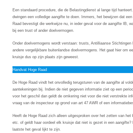
Een standaard procedure, die de Belastingdienst al lange tijd hanteert
dwingen een volledige aangifte te doen. Immers, het bewijzen dat een
Raad bevestigt die werkwijze nu, in ieder geval voor de aangifte IB, w
bij een trust of ander doelvermogen.
Onder doelvermogens wordt verstaan: trusts, Antilliaanse Stichtingen 
andere vergelijkbare buitenlandse doelvermogens. Het gaat hier om 
kruisje dus op zijn plaats zijn geweest.
Handvat Hoge Raad
De Hoge Raad vindt het onvolledig terugsturen van de aangifte al vol
aantekeningen bij. Indien de niet gegeven informatie ziet op een period
voor het geschil dan geldt de omkering niet voor die niet verstrekte in
vraag van de inspecteur op grond van art 47 AWR of een informatiebe
Heeft de Hoge Raad zich alleen uitgesproken over het zetten van het kr
etc. of geldt haar oordeel elk kruisje dat niet is gezet in een aangif
laatste het geval lijkt te zijn.