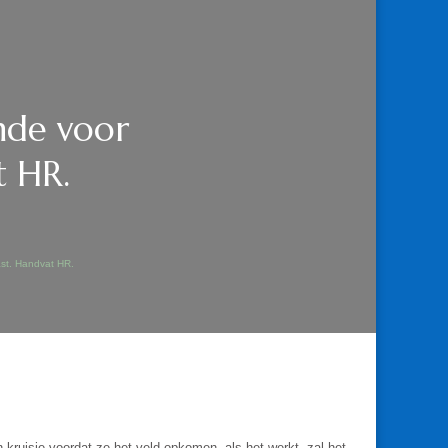
ende voor
t HR.
ast. Handvat HR.
en kruisje voordat ze het veld opkomen, als het werkt, zal het