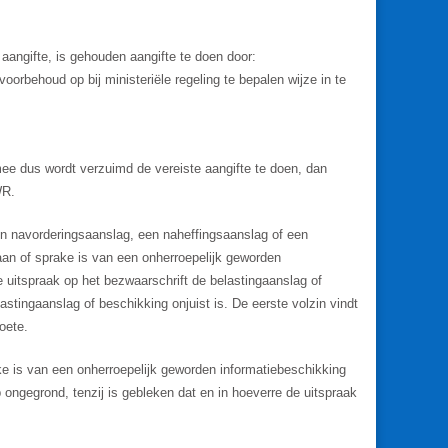
 aangifte, is gehouden aangifte te doen door:
voorbehoud op bij ministeriële regeling te bepalen wijze in te
rmee dus wordt verzuimd de vereiste aangifte te doen, dan
WR.
en navorderingsaanslag, een naheffingsaanslag of een
daan of sprake is van een onherroepelijk geworden
 de uitspraak op het bezwaarschrift de belastingaanslag of
astingaanslag of beschikking onjuist is. De eerste volzin vindt
oete.
ake is van een onherroepelijk geworden informatiebeschikking
ep ongegrond, tenzij is gebleken dat en in hoeverre de uitspraak