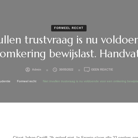
FORMEEL RECHT
ullen trustvraag is nu voldo
omkering bewijslast. Handva
OP
Admin
30/05/2022
GEEN REACTIE
NIET
INVULLEN
rudentie
Formeel recht
Niet invullen trustvraag is nu voldoende voor een omkering bewijsl
TRUSTVRAAG
IS
NU
VOLDOENDE
VOOR
EEN
OMKERING
BEWIJSLAST.
HANDVAT
HR.
Citaat Johan Cruijff: “Ik geloof niet. In Spanje slaan alle 22 spelers e