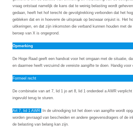
vraag ontstaat namelijk de kans dat te weinig belasting wordt geheven
gedaan, heeft het hof terecht de gevolgtrekking verbonden dat het ho
gebleken dat en in hoeverre de uitspraak op bezwaar onjuist is. Het h
uitkeringen, en dat zijn inkomsten die verband kunnen houden met de b
beroep van X is ongegrond.
Opmerking
De Hoge Raad geeft een handvat voor het omgaan met de situatie, dat b
en daarmee heeft verzuimd de vereiste aangifte te doen. Handig voor d
Formeel recht
De combinatie van art 7, lid 1 jo art 8, lid 1 onderdeel a AWR verplicht
ingevuld terug te sturen.
Art 7, lid 1 AWR.
In de uitnodiging tot het doen van aangifte wordt o
worden gevraagd van bescheiden en andere gegevensdragers of de in
de belasting van belang kan zijn.