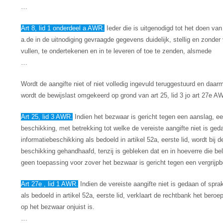
…
Art 8, lid 1 onderdeel a AWR.
Ieder die is uitgenodigd tot het doen van
a.de in de uitnodiging gevraagde gegevens duidelijk, stellig en zonder 
vullen, te ondertekenen en in te leveren of toe te zenden, alsmede
…
Wordt de aangifte niet of niet volledig ingevuld teruggestuurd en daa
wordt de bewijslast omgekeerd op grond van art 25, lid 3 jo art 27e A
Art 25, lid 3 AWR.
Indien het bezwaar is gericht tegen een aanslag, e
beschikking, met betrekking tot welke de vereiste aangifte niet is ge
informatiebeschikking als bedoeld in artikel 52a, eerste lid, wordt bij
beschikking gehandhaafd, tenzij is gebleken dat en in hoeverre die bel
geen toepassing voor zover het bezwaar is gericht tegen een vergrijpb
Art 27e , lid 1 AWR.
Indien de vereiste aangifte niet is gedaan of spr
als bedoeld in artikel 52a, eerste lid, verklaart de rechtbank het bero
op het bezwaar onjuist is.
…