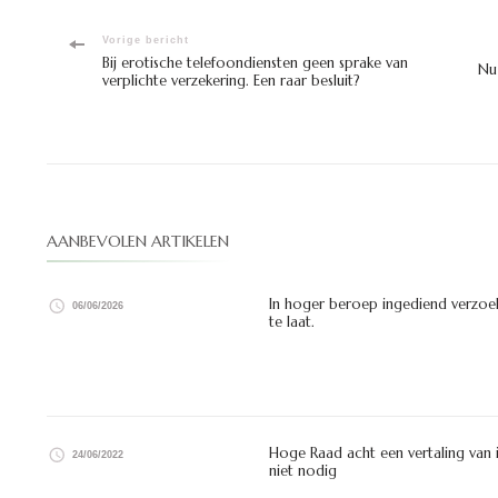
Bericht
Vorige bericht
Bij erotische telefoondiensten geen sprake van
Nu
verplichte verzekering. Een raar besluit?
navigatie
AANBEVOLEN ARTIKELEN
In hoger beroep ingediend verzoek
06/06/2026
te laat.
Hoge Raad acht een vertaling van 
24/06/2022
niet nodig