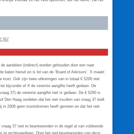
2:767
 de aandelen (indirect) worden gehouden door een naar
 baten hieruit en is lid van de ‘Board of Advisors’. X maakt
e trust. Ook zijn twee uitkeringen van in totaal € 5200 niet
het bijzonder of X de vereiste aangifte heeft gedaan. De
vraag 37) de vereiste aangifte niet is gedaan. De € 5200 is
of Den Haag oordelen dat het niet invullen van vraag 37 leidt
hij in 2008 geen trustinkomen heeft genoten en dat het niet
 vraag 37 niet te beantwoorden in de regel al van voldoende
st te rechtvaardigen. Door het niet-beantwoorden van deze