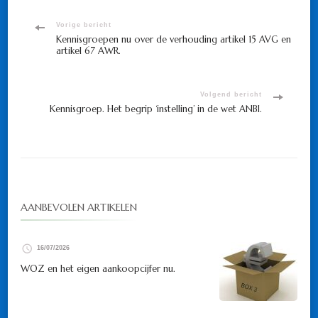
Bericht
Vorige bericht
Kennisgroepen nu over de verhouding artikel 15 AVG en
artikel 67 AWR.
navigatie
Volgend bericht
Kennisgroep. Het begrip ‘instelling’ in de wet ANBI.
AANBEVOLEN ARTIKELEN
16/07/2026
WOZ en het eigen aankoopcijfer nu.