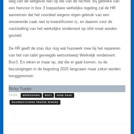
weg van de wetgever dan op die van de rechter. Bij gebreke van
een hiervoor in box 3 toepasbare wettelijke regeling zal de HR
aannemen dat het voordeel wegens eigen gebruik van een
onroerende zaak niet te kwantificeren is, en daarom voor de
vaststelling van het werkelijke rendement op nihil moet worden
gesteld.
De HR geeft de stas dus nog wat huiswerk mee bij het repareren
van het van tafel geveegde wetsontwerp Werkelijk rendement
Box3. En reken er maar op, dat die er gaat komen, nu de
bezuinigingen in de begroting 2025 langzaam maar zeker worden
teruggenomen.
Ricky Turpijn
TAGS:
BEREKENING
BOX3
HOGE RAAD
WAARDESTIJGING TWEEDE WONING