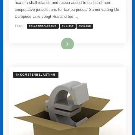
rica-marshall-islands-and-russia-added-to-eu-list-of-non-
ZWARTE
LIJST
cooperative-jurisdictions-for-tax-purposes/ Samenvatting De
VAN
Europese Unie voegt Rusland toe …
BELASTINGPARADIJZEN.
SO
WHAT?
TAGS:
BELASTINGPARADIJS
EU LIJST
RUSLAND
Lees meer
INKOMSTENBELASTING