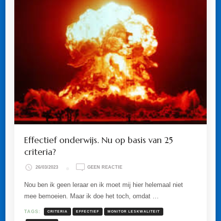
Effectief onderwijs. Nu op basis van 25
criteria?
OP
26/03/2023
GEEN REACTIE
EFFECTIEF
ONDERWIJS.
Nou ben ik geen leraar en ik moet mij hier helemaal niet
NU
mee bemoeien. Maar ik doe het toch, omdat …
OP
BASIS
VAN
TAGS:
CRITERIA
EFFECTIEF
MONITOR LESKWALITEIT
25