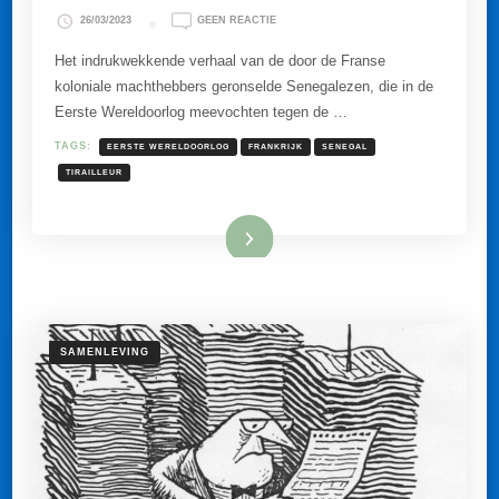
OP
26/03/2023
GEEN REACTIE
SENEGALESE
TIRAILLEURS
Het indrukwekkende verhaal van de door de Franse
IN
koloniale machthebbers geronselde Senegalezen, die in de
WOI
STIERVEN
Eerste Wereldoorlog meevochten tegen de …
VOOR
ÉN
TAGS:
EERSTE WERELDOORLOG
FRANKRIJK
SENEGAL
DOOR
FRANKRIJK.
TIRAILLEUR
NU
ERKENNING?
Lees meer
SAMENLEVING