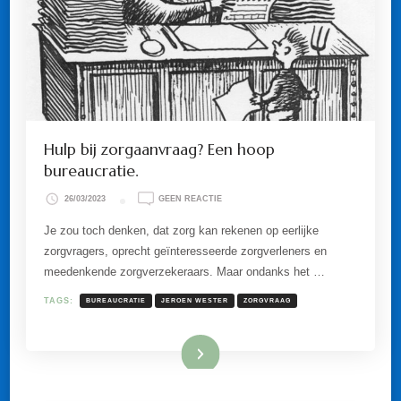
Hulp bij zorgaanvraag? Een hoop
bureaucratie.
OP
26/03/2023
GEEN REACTIE
HULP
BIJ
Je zou toch denken, dat zorg kan rekenen op eerlijke
ZORGAANVRAAG?
zorgvragers, oprecht geïnteresseerde zorgverleners en
EEN
HOOP
meedenkende zorgverzekeraars. Maar ondanks het …
BUREAUCRATIE.
TAGS:
BUREAUCRATIE
JEROEN WESTER
ZORGVRAAG
Lees meer