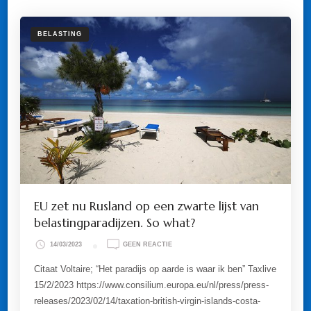
BELASTING
EU zet nu Rusland op een zwarte lijst van
belastingparadijzen. So what?
OP
14/03/2023
GEEN REACTIE
EU
ZET
Citaat Voltaire; “Het paradijs op aarde is waar ik ben” Taxlive
NU
15/2/2023 https://www.consilium.europa.eu/nl/press/press-
RUSLAND
OP
releases/2023/02/14/taxation-british-virgin-islands-costa-
EEN