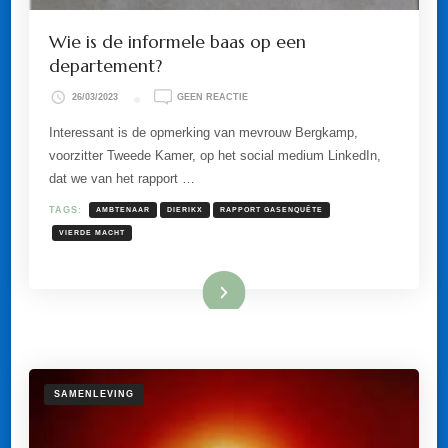
Wie is de informele baas op een
departement?
OP
26/03/2023
GEEN REACTIE
WIE
IS
Interessant is de opmerking van mevrouw Bergkamp,
DE
voorzitter Tweede Kamer, op het social medium LinkedIn,
INFORMELE
BAAS
dat we van het rapport …
OP
EEN
TAGS:
AMBTENAAR
DIERIKX
RAPPORT GASENQUÊTE
DEPARTEMENT?
VIERDE MACHT
Lees meer
SAMENLEVING