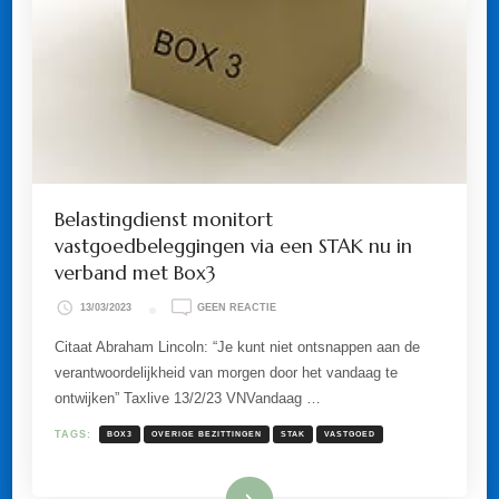
Belastingdienst monitort
vastgoedbeleggingen via een STAK nu in
verband met Box3
OP
13/03/2023
GEEN REACTIE
BELASTINGDIENST
MONITORT
Citaat Abraham Lincoln: “Je kunt niet ontsnappen aan de
VASTGOEDBELEGGINGEN
verantwoordelijkheid van morgen door het vandaag te
VIA
EEN
ontwijken” Taxlive 13/2/23 VNVandaag …
STAK
NU
TAGS:
BOX3
OVERIGE BEZITTINGEN
STAK
VASTGOED
IN
VERBAND
MET
BOX3
Lees meer