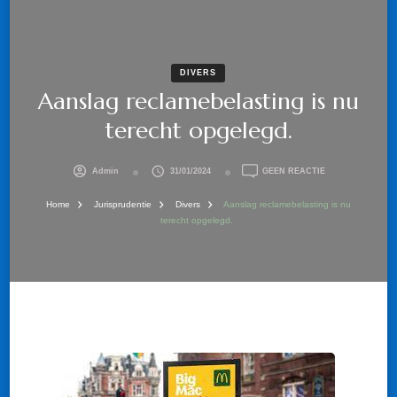
DIVERS
Aanslag reclamebelasting is nu
terecht opgelegd.
OP
Admin
31/01/2024
GEEN REACTIE
AANSLAG
RECLAMEBELAS
Home
Jurisprudentie
Divers
Aanslag reclamebelasting is nu
IS
terecht opgelegd.
NU
TERECHT
OPGELEGD.