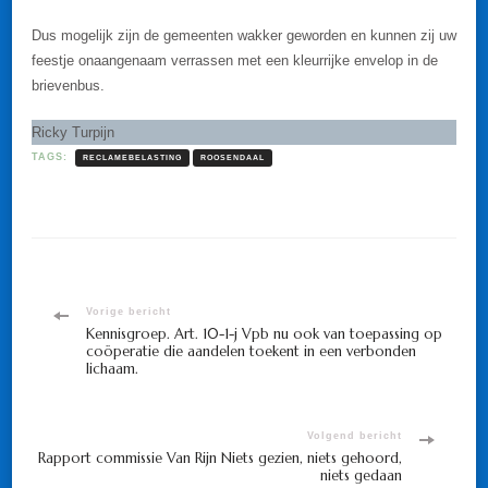
Dus mogelijk zijn de gemeenten wakker geworden en kunnen zij uw
feestje onaangenaam verrassen met een kleurrijke envelop in de
brievenbus.
Ricky Turpijn
TAGS:
RECLAMEBELASTING
ROOSENDAAL
Bericht
Vorige bericht
Kennisgroep. Art. 10-1-j Vpb nu ook van toepassing op
coöperatie die aandelen toekent in een verbonden
navigatie
lichaam.
Volgend bericht
Rapport commissie Van Rijn Niets gezien, niets gehoord,
niets gedaan