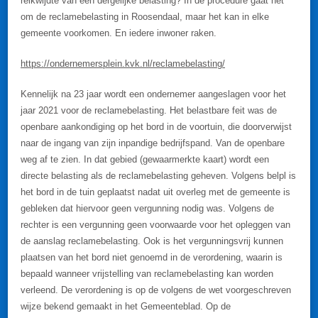
reikwijdte van een dergelijke belasting? In de procedure gaat het
om de reclamebelasting in Roosendaal, maar het kan in elke
gemeente voorkomen. En iedere inwoner raken.
https://ondernemersplein.kvk.nl/reclamebelasting/
Kennelijk na 23 jaar wordt een ondernemer aangeslagen voor het
jaar 2021 voor de reclamebelasting. Het belastbare feit was de
openbare aankondiging op het bord in de voortuin, die doorverwijst
naar de ingang van zijn inpandige bedrijfspand. Van de openbare
weg af te zien. In dat gebied (gewaarmerkte kaart) wordt een
directe belasting als de reclamebelasting geheven. Volgens belpl is
het bord in de tuin geplaatst nadat uit overleg met de gemeente is
gebleken dat hiervoor geen vergunning nodig was. Volgens de
rechter is een vergunning geen voorwaarde voor het opleggen van
de aanslag reclamebelasting. Ook is het vergunningsvrij kunnen
plaatsen van het bord niet genoemd in de verordening, waarin is
bepaald wanneer vrijstelling van reclamebelasting kan worden
verleend. De verordening is op de volgens de wet voorgeschreven
wijze bekend gemaakt in het Gemeenteblad. Op de