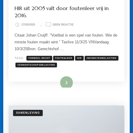
HIR uit 2005 valt door foutenleer vrij in
2016.
OP
17/03/2025
GEEN REACTIE
HIR
UIT
Citaat Johan Cruijff: “Voetbal is een spel van fouten. Wie de
2005
minste fouten maakt wint.” Taxlive 11/3/25 VNVandaag
VALT
DOOR
10/3/25Bron: Gerechtshof …
FOUTENLEER
VRIJ
TAGS:
FORMEEL RECHT
FOUTENLEER
HIR
INKOMSTENBELASTING
IN
2016.
VENNOOTSCHAPSBELASTING
Lees meer
SAMENLEVING