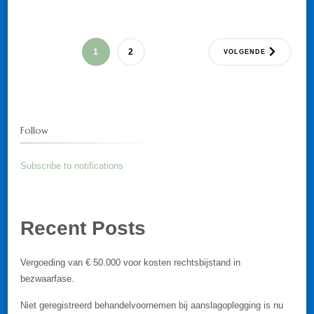
Berichten
PAGINA
PAGINA
1
2
VOLGENDE
paginering
Follow
Subscribe to notifications
Recent Posts
Vergoeding van € 50.000 voor kosten rechtsbijstand in
bezwaarfase.
Niet geregistreerd behandelvoornemen bij aanslagoplegging is nu