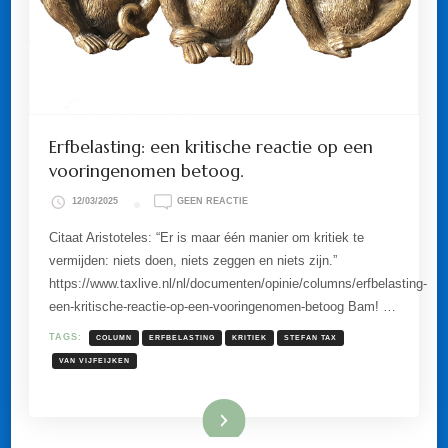
Erfbelasting: een kritische reactie op een
vooringenomen betoog.
OP
12/03/2025
GEEN REACTIE
ERFBELASTING:
EEN
Citaat Aristoteles: “Er is maar één manier om kritiek te
KRITISCHE
vermijden: niets doen, niets zeggen en niets zijn.”
REACTIE
OP
https://www.taxlive.nl/nl/documenten/opinie/columns/erfbelasting-
EEN
een-kritische-reactie-op-een-vooringenomen-betoog Bam! …
VOORINGENOMEN
BETOOG.
TAGS:
COLUMN
ERFBELASTING
KRITIEK
STEFAN TAX
VAN VIJFEIJKEN
Lees meer