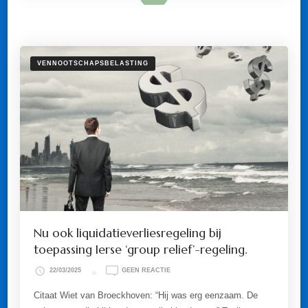
BEGRIP
DOELVERMOGEN
UIT
WET
VPB
1969.
VENNOOTSCHAPSBELASTING
Nu ook liquidatieverliesregeling bij
toepassing Ierse ‘group relief’-regeling.
OP
22/03/2025
GEEN REACTIE
NU
OOK
Citaat Wiet van Broeckhoven: “Hij was erg eenzaam. De
LIQUIDATIEVERLIESREGELING