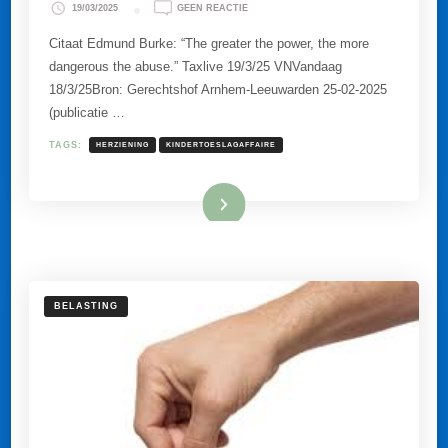
OP
19/03/2025
GEEN REACTIE
KINDERTOESLAGAFFAIRE
VORMT
Citaat Edmund Burke: “The greater the power, the more
GEEN
dangerous the abuse.” Taxlive 19/3/25 VNVandaag
GROND
VOOR
18/3/25Bron: Gerechtshof Arnhem-Leeuwarden 25-02-2025
EEN
(publicatie …
HERZIENING.
TAGS:
HERZIENING
KINDERTOESLAGAFFAIRE
Lees meer
BELASTING