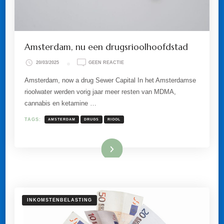
Amsterdam, nu een drugsrioolhoofdstad
OP
20/03/2025
GEEN REACTIE
AMSTERDAM,
NU
Amsterdam, now a drug Sewer Capital In het Amsterdamse
EEN
rioolwater werden vorig jaar meer resten van MDMA,
DRUGSRIOOLHOOFDSTAD
cannabis en ketamine …
TAGS:
AMSTERDAM
DRUGS
RIOOL
Lees meer
INKOMSTENBELASTING