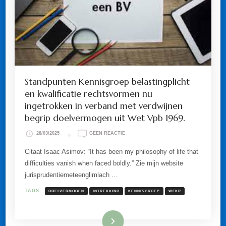
Standpunten Kennisgroep belastingplicht
en kwalificatie rechtsvormen nu
ingetrokken in verband met verdwijnen
begrip doelvermogen uit Wet Vpb 1969.
OP
28/03/2025
GEEN REACTIE
STANDPUNTEN
KENNISGROEP
Citaat Isaac Asimov: “It has been my philosophy of life that
BELASTINGPLICHT
difficulties vanish when faced boldly.” Zie mijn website
EN
KWALIFICATIE
jurisprudentiemeteenglimlach …
RECHTSVORMEN
NU
TAGS:
DOELVERMOGEN
INTREKKING
KENNISGROEP
WFKR
INGETROKKEN
IN
VERBAND
MET
Lees meer
VERDWIJNEN