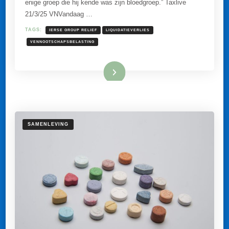
enige groep die hij kende was zijn bloedgroep.” Taxlive
BIJ
TOEPASSING
21/3/25 VNVandaag …
IERSE
‘GROUP
TAGS:
IERSE GROUP RELIEF
LIQUIDATIEVERLIES
RELIEF’-
REGELING.
VENNOOTSCHAPSBELASTING
Lees meer
SAMENLEVING