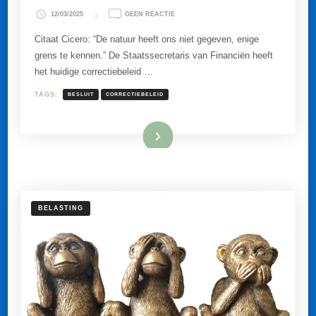
OP
12/03/2025
GEEN REACTIE
BESLUIT
CORRECTIEBELEID
Citaat Cicero: “De natuur heeft ons niet gegeven, enige
BELASTINGAANSLAGEN
grens te kennen.” De Staatssecretaris van Financiën heeft
NU
GEPUBLICEERD.
het huidige correctiebeleid …
TAGS:
BESLUIT
CORRECTIEBELEID
Lees meer
BELASTING