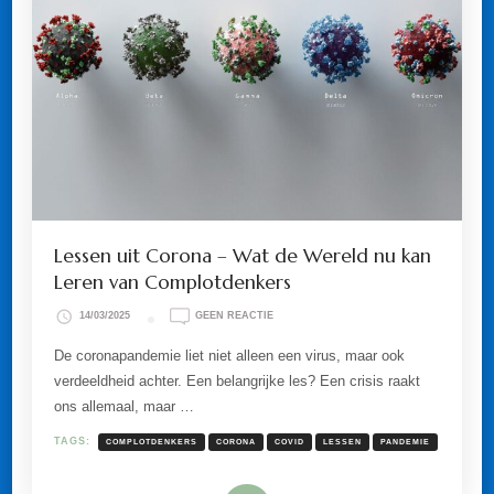
Lessen uit Corona – Wat de Wereld nu kan
Leren van Complotdenkers
OP
14/03/2025
GEEN REACTIE
LESSEN
UIT
De coronapandemie liet niet alleen een virus, maar ook
CORONA
verdeeldheid achter. Een belangrijke les? Een crisis raakt
–
WAT
ons allemaal, maar …
DE
WERELD
TAGS:
COMPLOTDENKERS
CORONA
COVID
LESSEN
PANDEMIE
NU
KAN
LEREN