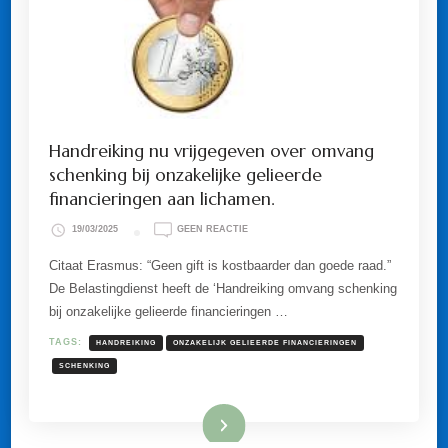
Handreiking nu vrijgegeven over omvang
schenking bij onzakelijke gelieerde
financieringen aan lichamen.
OP
19/03/2025
GEEN REACTIE
HANDREIKING
NU
Citaat Erasmus: “Geen gift is kostbaarder dan goede raad.”
VRIJGEGEVEN
De Belastingdienst heeft de ‘Handreiking omvang schenking
OVER
OMVANG
bij onzakelijke gelieerde financieringen …
SCHENKING
BIJ
TAGS:
HANDREIKING
ONZAKELIJK GELIEERDE FINANCIERINGEN
ONZAKELIJKE
GELIEERDE
SCHENKING
FINANCIERINGEN
AAN
LICHAMEN.
Lees meer