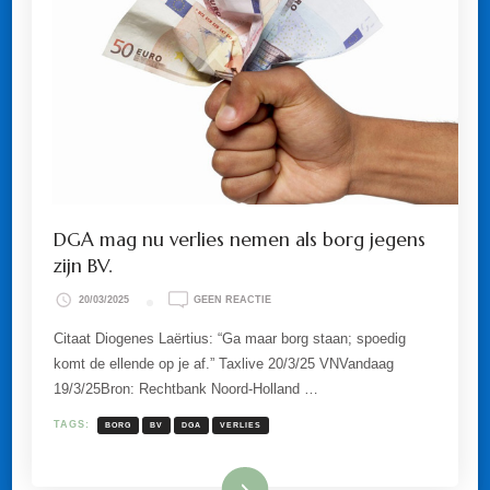
DGA mag nu verlies nemen als borg jegens
zijn BV.
OP
20/03/2025
GEEN REACTIE
DGA
MAG
Citaat Diogenes Laërtius: “Ga maar borg staan; spoedig
NU
komt de ellende op je af.” Taxlive 20/3/25 VNVandaag
VERLIES
NEMEN
19/3/25Bron: Rechtbank Noord-Holland …
ALS
BORG
TAGS:
BORG
BV
DGA
VERLIES
JEGENS
ZIJN
BV.
Lees meer