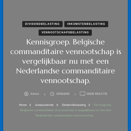
DIVIDENDBELASTING
INKOMSTENBELASTING
VENNOOTSCHAPSBELASTING
Kennisgroep. Belgische
commanditaire vennootschap is
vergelijkbaar nu met een
Nederlandse commanditaire
vennootschap.
OP
Admin
19/04/2025
GEEN REACTIE
KENNISGROEP.
BELGISCHE
Home
Jurisprudentie
Dividendbelasting
Kennisgroep.
COMMANDITAIRE
Belgische commanditaire vennootschap is vergelijkbaar nu met een
VENNOOTSCHAP
Nederlandse commanditaire vennootschap.
IS
VERGELIJKBAAR
NU
MET