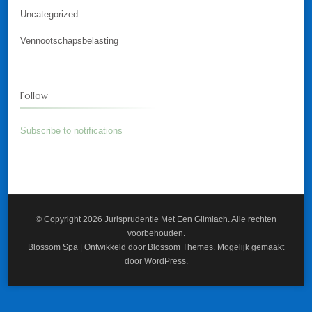
Uncategorized
Vennootschapsbelasting
Follow
Subscribe to notifications
© Copyright 2026
Jurisprudentie Met Een Glimlach
. Alle rechten
voorbehouden.
Blossom Spa | Ontwikkeld door
Blossom Themes
. Mogelijk gemaakt
door
WordPress
.