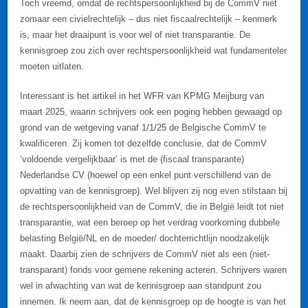
Toch vreemd, omdat de rechtspersoonlijkheid bij de CommV niet
zomaar een civielrechtelijk – dus niet fiscaalrechtelijk – kenmerk
is, maar het draaipunt is voor wel of niet transparantie. De
kennisgroep zou zich over rechtspersoonlijkheid wat fundamenteler
moeten uitlaten.
Interessant is het artikel in het WFR van KPMG Meijburg van
maart 2025, waarin schrijvers ook een poging hebben gewaagd op
grond van de wetgeving vanaf 1/1/25 de Belgische CommV te
kwalificeren. Zij komen tot dezelfde conclusie, dat de CommV
‘voldoende vergelijkbaar’ is met de (fiscaal transparante)
Nederlandse CV (hoewel op een enkel punt verschillend van de
opvatting van de kennisgroep). Wel blijven zij nog even stilstaan bij
de rechtspersoonlijkheid van de CommV, die in België leidt tot niet
transparantie, wat een beroep op het verdrag voorkoming dubbele
belasting België/NL en de moeder/ dochterrichtlijn noodzakelijk
maakt. Daarbij zien de schrijvers de CommV niet als een (niet-
transparant) fonds voor gemene rekening acteren. Schrijvers waren
wel in afwachting van wat de kennisgroep aan standpunt zou
innemen. Ik neem aan, dat de kennisgroep op de hoogte is van het