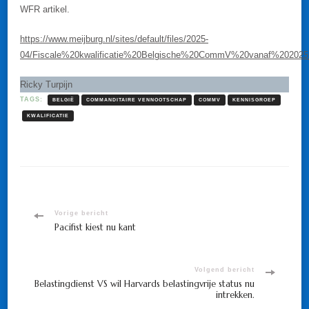
WFR artikel.
https://www.meijburg.nl/sites/default/files/2025-
04/Fiscale%20kwalificatie%20Belgische%20CommV%20vanaf%202025_f
Ricky Turpijn
TAGS:
BELGIË
COMMANDITAIRE VENNOOTSCHAP
COMMV
KENNISGROEP
KWALIFICATIE
Bericht
Vorige bericht
Pacifist kiest nu kant
navigatie
Volgend bericht
Belastingdienst VS wil Harvards belastingvrije status nu
intrekken.