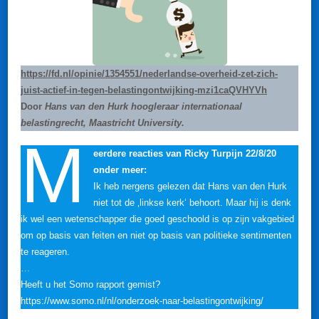
https://fd.nl/opinie/1354551/nederlandse-overheid-zet-zich-
juist-actief-in-tegen-belastingontwijking-mzi1caQVHYVh
Door
Hans van den Hurk hoogleraar internationaal
belastingrecht, Maastricht University.
M
eerdere reacties van Ricky Turpijn 22/8/20
onder meer:
Ik heb nergens gelezen dat Hans van den Hurk
niet tot de ‚linkse kerk‘ behoort. Maar hij is denk
ik wel een wetenschapper die goed geschoold is op zijn vakgebied
om op basis van feiten en niet op basis van politieke sentimenten
te reageren.
…
Heeft u het Somo rapport gemist?
https://www.somo.nl/nl/onderzoek-naar-belastingontwijking/