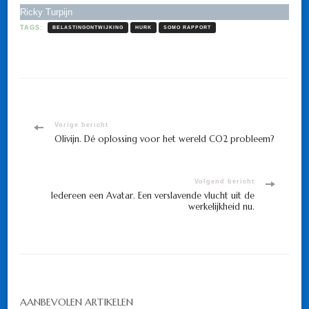
Ricky Turpijn
TAGS:
BELASTINGONTWIJKING
HURK
SOMO RAPPORT
Bericht
Vorige bericht
Olivijn. Dé oplossing voor het wereld CO2 probleem?
navigatie
Volgend bericht
Iedereen een Avatar. Een verslavende vlucht uit de
werkelijkheid nu.
AANBEVOLEN ARTIKELEN