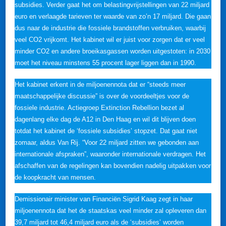
subsidies. Verder gaat het om belastingvrijstellingen van 22 miljard
euro en verlaagde tarieven ter waarde van zo’n 17 miljard. Die gaan
dus naar de industrie die fossiele brandstoffen verbruiken, waarbij
veel CO2 vrijkomt. Het kabinet wil er juist voor zorgen dat er veel
minder CO2 en andere broeikasgassen worden uitgestoten: in 2030
moet het niveau minstens 55 procent lager liggen dan in 1990.
Het kabinet erkent in de miljoenennota dat er “steeds meer
maatschappelijke discussie” is over de voordeeltjes voor de
fossiele industrie. Actiegroep Extinction Rebellion bezet al
dagenlang elke dag de A12 in Den Haag en wil dit blijven doen
totdat het kabinet de ‘fossiele subsidies’ stopzet. Dat gaat niet
zomaar, aldus Van Rij. “Voor 22 miljard zitten we gebonden aan
internationale afspraken”, waaronder internationale verdragen. Het
afschaffen van de regelingen kan bovendien nadelig uitpakken voor
de koopkracht van mensen.
Demissionair minister van Financiën Sigrid Kaag zegt in haar
miljoenennota dat het de staatskas veel minder zal opleveren dan
39,7 miljard tot 46,4 miljard euro als de ‘subsidies’ worden