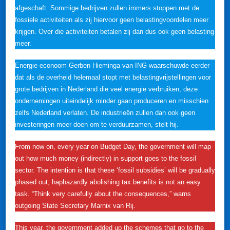
afgeschaft. Sommige bedrijven zullen immers stoppen met de
fossiele activiteiten als zij hiervoor geen belastingvoordelen meer
krijgen. Over die activiteiten betalen zij dan dus ook geen belasting
meer.
Energie-econoom Gerben Hieminga van ING waarschuwde eerder
dat als de overheid helemaal stopt met belastingvrijstellingen voor
grote bedrijven in Nederland die veel energie verbruiken, deze
ondernemingen uiteindelijk minder gaan produceren en misschien
zelfs Nederland verlaten. De industrieën zullen dan ook geen
investeringen meer doen om te verduurzamen, stelt hij.
From now on, every year on Budget Day, the government will map
out how much money (indirectly) in support goes to the fossil
sector. The intention is that these ‘fossil subsidies’ will be gradually
phased out; haphazardly abolishing tax benefits is not an easy
task. “Think very carefully about the consequences,” warns
outgoing State Secretary Marnix van Rij.
This year, the government added up the schemes that go to the