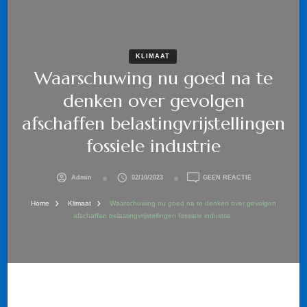
KLIMAAT
Waarschuwing nu goed na te
denken over gevolgen
afschaffen belastingvrijstellingen
fossiele industrie
OP
Admin
02/10/2023
GEEN REACTIE
WAARSCHUWIN
NU
Home
Klimaat
Waarschuwing nu goed na te denken over gevolgen
GOED
afschaffen belastingvrijstellingen fossiele industrie
NA
TE
DENKEN
OVER
GEVOLGEN
AFSCHAFFEN
BELASTINGVRIJ
FOSSIELE
INDUSTRIE