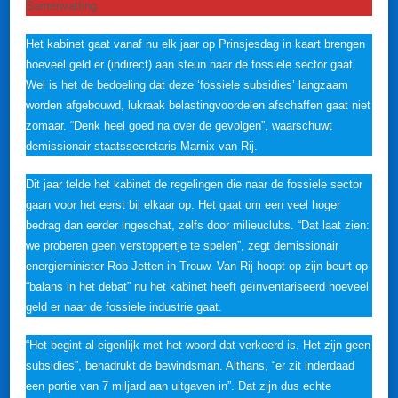
Samenvatting
Het kabinet gaat vanaf nu elk jaar op Prinsjesdag in kaart brengen
hoeveel geld er (indirect) aan steun naar de fossiele sector gaat.
Wel is het de bedoeling dat deze ‘fossiele subsidies’ langzaam
worden afgebouwd, lukraak belastingvoordelen afschaffen gaat niet
zomaar. “Denk heel goed na over de gevolgen”, waarschuwt
demissionair staatssecretaris Marnix van Rij.
Dit jaar telde het kabinet de regelingen die naar de fossiele sector
gaan voor het eerst bij elkaar op. Het gaat om een veel hoger
bedrag dan eerder ingeschat, zelfs door milieuclubs. “Dat laat zien:
we proberen geen verstoppertje te spelen”, zegt demissionair
energieminister Rob Jetten in Trouw. Van Rij hoopt op zijn beurt op
“balans in het debat” nu het kabinet heeft geïnventariseerd hoeveel
geld er naar de fossiele industrie gaat.
“Het begint al eigenlijk met het woord dat verkeerd is. Het zijn geen
subsidies”, benadrukt de bewindsman. Althans, “er zit inderdaad
een portie van 7 miljard aan uitgaven in”. Dat zijn dus echte