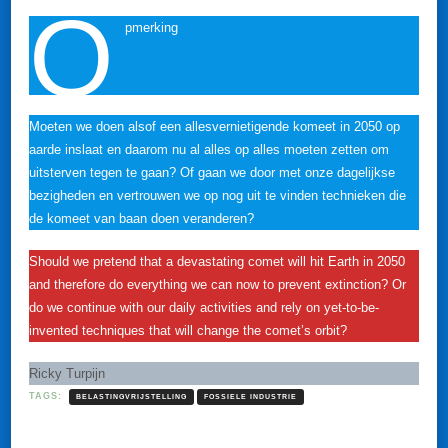
O
pmerking
Moeten we doen alsof een allesvernietigende komeet in 2050 op
aarde inslaat en daarom nu al alles op alles moeten zetten om
uitsterven tegen te gaan? Of gaan we door met onze dagelijkse
bezigheden en vertrouwen we op nog uit te vinden technieken die
de komeet van baan doen veranderen?
Should we pretend that a devastating comet will hit Earth in 2050
and therefore do everything we can now to prevent extinction? Or
do we continue with our daily activities and rely on yet-to-be-
invented techniques that will change the comet’s orbit?
Ricky Turpijn
TAGS:
BELASTINGVRIJSTELLING
FOSSIELE INDUSTRIE