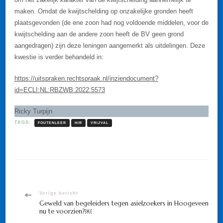
maken. Omdat de kwijtschelding op onzakelijke gronden heeft
plaatsgevonden (de ene zoon had nog voldoende middelen, voor de
kwijtschelding aan de andere zoon heeft de BV geen grond
aangedragen) zijn deze leningen aangemerkt als uitdelingen. Deze
kwestie is verder behandeld in:
https://uitspraken.rechtspraak.nl/inziendocument?
id=ECLI:NL:RBZWB:2022:5573
Ricky Turpijn
TAGS:
FOUTENLEER
HIR
VRIJVAL
Bericht
Vorige bericht
Geweld van begeleiders tegen asielzoekers in Hoogeveen
nu te voorzien?￼
navigatie