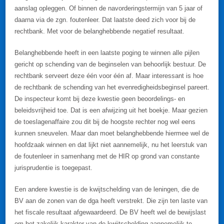
aanslag opleggen. Of binnen de navorderingstermijn van 5 jaar of
daarna via de zgn. foutenleer. Dat laatste deed zich voor bij de
rechtbank. Met voor de belanghebbende negatief resultaat.
Belanghebbende heeft in een laatste poging te winnen alle pijlen
gericht op schending van de beginselen van behoorlijk bestuur. De
rechtbank serveert deze één voor één af. Maar interessant is hoe
de rechtbank de schending van het evenredigheidsbeginsel pareert.
De inspecteur komt bij deze kwestie geen beoordelings- en
beleidsvrijheid toe. Dat is een afwijzing uit het boekje. Maar gezien
de toeslagenaffaire zou dit bij de hoogste rechter nog wel eens
kunnen sneuvelen. Maar dan moet belanghebbende hiermee wel de
hoofdzaak winnen en dat lijkt niet aannemelijk, nu het leerstuk van
de foutenleer in samenhang met de HIR op grond van constante
jurisprudentie is toegepast.
Een andere kwestie is de kwijtschelding van de leningen, die de
BV aan de zonen van de dga heeft verstrekt. Die zijn ten laste van
het fiscale resultaat afgewaardeerd. De BV heeft wel de bewijslast
om het zakelijk karakter van de kwijtschelding aannemelijk te