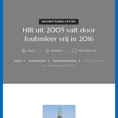
INKOMSTENBELASTING
HIR uit 2005 valt door
foutenleer vrij in 2016
OP
Admin
18/10/2022
GEEN REACTIE
HIR
UIT
Home
Jurisprudentie
Inkomstenbelasting
HIR uit 2005 valt
2005
door foutenleer vrij in 2016
VALT
DOOR
FOUTENLEER
VRIJ
IN
2016