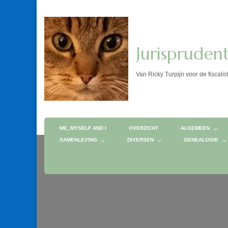
Jurispruden
Van Ricky Turpijn voor de fis
ME, MYSELF AND I
OVERZICHT
ALGEMEEN
SAMENLEVING
DIVERSEN
GENEALOGIE