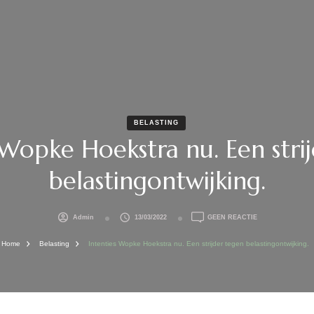
BELASTING
 Wopke Hoekstra nu. Een stri
belastingontwijking.
OP
Admin
13/03/2022
GEEN REACTIE
INTENTIES
WOPKE
Home
Belasting
Intenties Wopke Hoekstra nu. Een strijder tegen belastingontwijking.
HOEKSTRA
NU.
EEN
STRIJDER
TEGEN
BELASTINGONTW