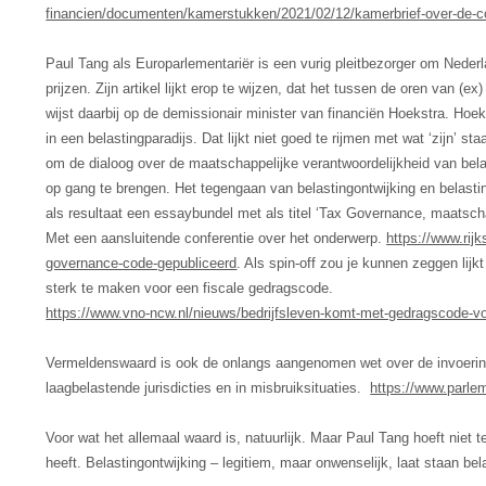
financien/documenten/kamerstukken/2021/02/12/kamerbrief-over-de
Paul Tang als Europarlementariër is een vurig pleitbezorger om Nederla
prijzen. Zijn artikel lijkt erop te wijzen, dat het tussen de oren van (e
wijst daarbij op de demissionair minister van financiën Hoekstra. Ho
in een belastingparadijs. Dat lijkt niet goed te rijmen met wat ‘zijn’ s
om de dialoog over de maatschappelijke verantwoordelijkheid van belast
op gang te brengen. Het tegengaan van belastingontwijking en belasti
als resultaat een essaybundel met als titel ‘Tax Governance, maatscha
Met een aansluitende conferentie over het onderwerp.
https://www.rij
governance-code-gepubliceerd
. Als spin-off zou je kunnen zeggen lijkt
sterk te maken voor een fiscale gedragscode.
https://www.vno-ncw.nl/nieuws/bedrijfsleven-komt-met-gedragscode-vo
Vermeldenswaard is ook de onlangs aangenomen wet over de invoering
laagbelastende jurisdicties en in misbruiksituaties.
https://www.parle
Voor wat het allemaal waard is, natuurlijk. Maar Paul Tang hoeft niet 
heeft. Belastingontwijking – legitiem, maar onwenselijk, laat staan b