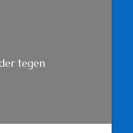
jder tegen
IJKING.