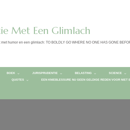
tie Met Een Glimlach
calist met humor en een glimlach: TO BOLDLY GO WHERE NO ONE HAS GONE BEF
BOEK
JURISPRUDENTIE
BELASTING
SCIENCE
QUOTES
EEN KNIEBLESSURE NU GEEN GELDIGE REDEN VOOR NIET 