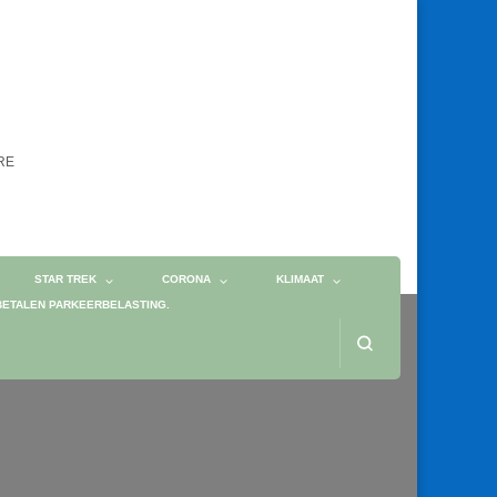
ORE
STAR TREK
CORONA
KLIMAAT
BETALEN PARKEERBELASTING.