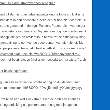
-commissie-doorstroomvennootschappen
nd uit de mist van belastingontwijking te loodsen. Dat is te
x) bankiers in een openbare functie echter nog niet goed zit. Hij
ekstra is genoemd in de zgn. Pandora Papers als investeerder
taatssecretaris van financiën Vijlbrief aan pogingen onderneemt
ingplichtigen en adviseurs in relatie tot belastingontwijking
ngontduiking is een van de speerpunten van dit kabinet. Met
ppelijke verantwoordelijkheid en ethiek. Tijd voor een code?
ksoverheid.nl/actueel/nieuws/2020/12/18/essaybundel-tax-
 ook het bedrijfsleven (niet alleen beperkt tot fiscalisten) zich
or-belastingafdracht
 van een aanvullende bronbelasting op dividenden naar
mentairemonitor.nl/9353000/1/j9vvij5epmj1ey0/vlmnjfyqlcyy
te twijfelen aan wat Hoekstra tussen de oren aan intenties
elastingontduiking aanpakken staan hoog op zijn agenda.