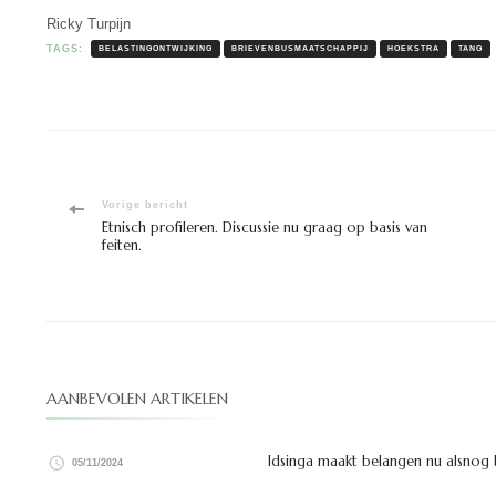
Ricky Turpijn
TAGS:
BELASTINGONTWIJKING
BRIEVENBUSMAATSCHAPPIJ
HOEKSTRA
TANG
Bericht
Vorige bericht
Etnisch profileren. Discussie nu graag op basis van
feiten.
navigatie
AANBEVOLEN ARTIKELEN
Idsinga maakt belangen nu alsnog
05/11/2024