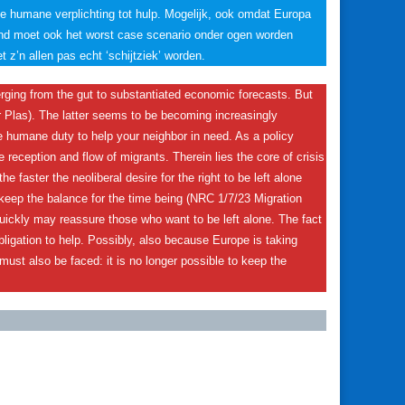
e humane verplichting tot hulp. Mogelijk, ook omdat Europa
d moet ook het worst case scenario onder ogen worden
 z’n allen pas echt ‘schijtziek’ worden.
rging from the gut to substantiated economic forecasts. But
 der Plas). The latter seems to be becoming increasingly
he humane duty to help your neighbor in need. As a policy
he reception and flow of migrants. Therein lies the core of crisis
he faster the neoliberal desire for the right to be left alone
 keep the balance for the time being (NRC 1/7/23 Migration
ickly may reassure those who want to be left alone. The fact
ligation to help. Possibly, also because Europe is taking
must also be faced: it is no longer possible to keep the