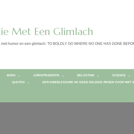
tie Met Een Glimlach
calist met humor en een glimlach: TO BOLDLY GO WHERE NO ONE HAS GONE BEF
BOEK
JURISPRUDENTIE
BELASTING
SCIENCE
QUOTES
EEN KNIEBLESSURE NU GEEN GELDIGE REDEN VOOR NIET 