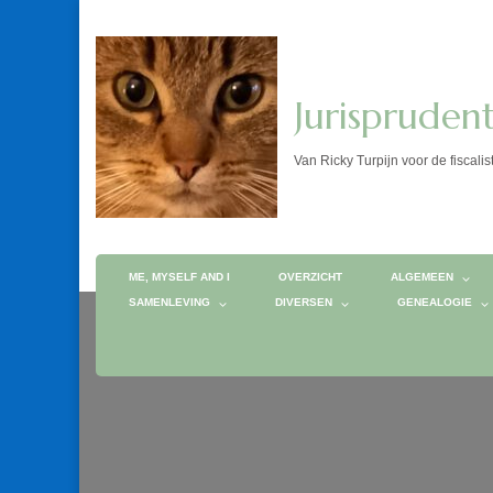
Jurispruden
Van Ricky Turpijn voor de fis
ME, MYSELF AND I
OVERZICHT
ALGEMEEN
SAMENLEVING
DIVERSEN
GENEALOGIE