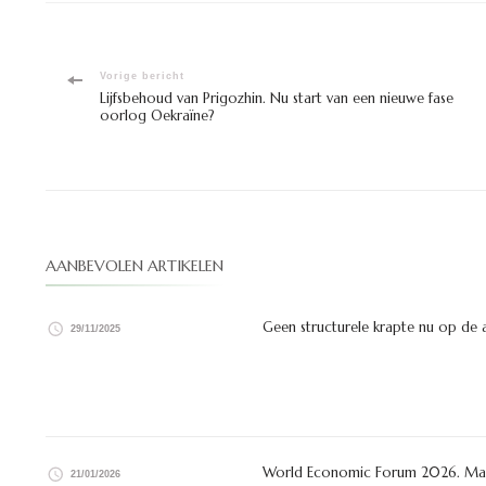
Bericht
Vorige bericht
Lijfsbehoud van Prigozhin. Nu start van een nieuwe fase
oorlog Oekraïne?
navigatie
AANBEVOLEN ARTIKELEN
Geen structurele krapte nu op de 
29/11/2025
World Economic Forum 2026. Mach
21/01/2026