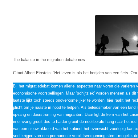
The balance in the migration debate now.
Citaat Albert Einstein: “Het leven is als het berijden van een fiets. O
Bij het migratiedebat komen allerlei aspecten naar voren die variëre
economische voorspellingen. Maar ‘schijtziek’ worden mensen als dit tot
laatste lijkt toch steeds onoverkomelijker te worden: hier raakt het
plicht om je naaste in nood te helpen. Als beleidsmaker van een land m
opvang en doorstroming van migranten. Daar ligt de kern van het cris
in omvang groeit des te harder groeit de neoliberale hang naar het rec
van een nieuw akkoord van het kabinet het evenwicht voorlopig kan b
snel krijgen van een permanente verblijfsvergunning stemt mogelijk de