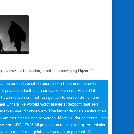
m je evenwicht te houden, moet je in beweging blijven.”
n van opkomend vanuit de onderbuik tot aan onderbouwde
 polarisatie leidt (vrij naar Caroline van der Plas). Dat
 recht van mensen om met rust gelaten te worden de humane
et Christelijke wortels wordt allereerst gezocht naar een
isdenken over dit onderwerp. Hoe langer de crisis aanhoudt en
ht om met rust gelaten te worden. Mogelijk, dat de eerste lijnen
ewaren (NRC 1/7/23 Migratie akkoord krijgt vorm). Het minder
gene, die met rust gelaten wil worden, nog gerust. Dat