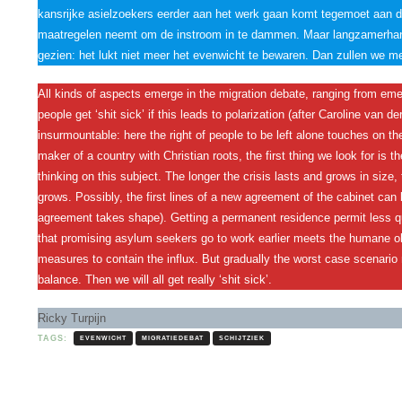
kansrijke asielzoekers eerder aan het werk gaan komt tegemoet aan d
maatregelen neemt om de instroom in te dammen. Maar langzamerhan
gezien: het lukt niet meer het evenwicht te bewaren. Dan zullen we met
All kinds of aspects emerge in the migration debate, ranging from eme
people get ‘shit sick’ if this leads to polarization (after Caroline van
insurmountable: here the right of people to be left alone touches on t
maker of a country with Christian roots, the first thing we look for is t
thinking on this subject. The longer the crisis lasts and grows in size, t
grows. Possibly, the first lines of a new agreement of the cabinet can
agreement takes shape). Getting a permanent residence permit less qu
that promising asylum seekers go to work earlier meets the humane ob
measures to contain the influx. But gradually the worst case scenario 
balance. Then we will all get really ‘shit sick’.
Ricky Turpijn
TAGS:
EVENWICHT
MIGRATIEDEBAT
SCHIJTZIEK