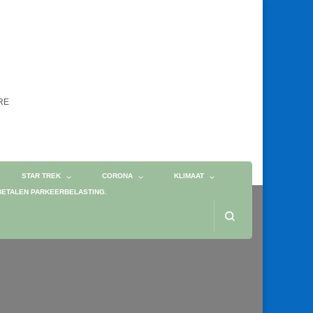
ORE
STAR TREK
CORONA
KLIMAAT
BETALEN PARKEERBELASTING.