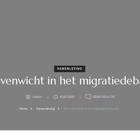
SAMENLEVING
venwicht in het migratiedeb
OP
Admin
01/07/2023
GEEN REACTIE
HET
EVENWICHT
Home
Samenleving
Het evenwicht in het migratiedebat nu.
IN
HET
MIGRATIEDEBAT
NU.