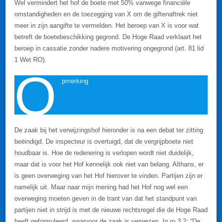
Wel vermindert het hof de boete met 50% vanwege financiële
omstandigheden en de toezegging van X om de giftenaftrek niet
meer in zijn aangifte te vermelden. Het beroep van X is voor wat
betreft de boetebeschikking gegrond. De Hoge Raad verklaart het
beroep in cassatie zonder nadere motivering ongegrond (art. 81 lid
1 Wet RO).
O
pmerking
De zaak bij het verwijzingshof hieronder is na een debat ter zitting
beëindigd. De inspecteur is overtuigd, dat de vergrijpboete niet
houdbaar is. Hoe de redenering is verlopen wordt niet duidelijk,
maar dat is voor het Hof kennelijk ook niet van belang. Althans, er
is geen overweging van het Hof hierover te vinden. Partijen zijn er
namelijk uit. Maar naar mijn mening had het Hof nog wel een
overweging moeten geven in de trant van dat het standpunt van
partijen niet in strijd is met de nieuwe rechtsregel die de Hoge Raad
heeft geformuleerd, waarvoor de zaak is verwezen. In ro 3.2: “De