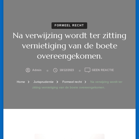
FORMEEL RECHT
Na verwijzing wordt ter zitting
vernietiging van de boete
overeengekomen.
OP
Admin
18/12/2023
GEEN REACTIE
NA
VERWIJZING
Home
Jurisprudentie
Formeel recht
Na verwijzing wordt ter
WORDT
zitting vernietiging van de boete overeengekomen.
TER
ZITTING
VERNIETIGING
VAN
DE
BOETE
OVEREENGEKOM