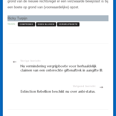
grond van de nieuwe rechtsregel er een verzwaarde bewijslast is bij
een boete op grond van (voorwaardelijke) opzet.
Ricky Turpijn
TAGS:
COMPROMIS
DOEN BLIJKEN
VERGRIJPBOETE
Bericht
Vorige bericht
Nu vermindering vergrijpboete voor herhaaldelijk
claimen van een onterechte giftenaftrek in aangifte IB.
navigatie
Volgend bericht
Extinction Rebellion beschikt nu over anbi-status.