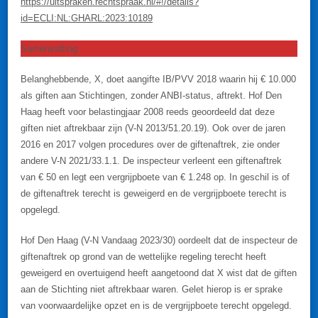
https://uitspraken.rechtspraak.nl/#!/details?
id=ECLI:NL:GHARL:2023:10189
Samenvatting
Belanghebbende, X, doet aangifte IB/PVV 2018 waarin hij € 10.000
als giften aan Stichtingen, zonder ANBI-status, aftrekt. Hof Den
Haag heeft voor belastingjaar 2008 reeds geoordeeld dat deze
giften niet aftrekbaar zijn (V-N 2013/51.20.19). Ook over de jaren
2016 en 2017 volgen procedures over de giftenaftrek, zie onder
andere V-N 2021/33.1.1. De inspecteur verleent een giftenaftrek
van € 50 en legt een vergrijpboete van € 1.248 op. In geschil is of
de giftenaftrek terecht is geweigerd en de vergrijpboete terecht is
opgelegd.
Hof Den Haag (V-N Vandaag 2023/30) oordeelt dat de inspecteur de
giftenaftrek op grond van de wettelijke regeling terecht heeft
geweigerd en overtuigend heeft aangetoond dat X wist dat de giften
aan de Stichting niet aftrekbaar waren. Gelet hierop is er sprake
van voorwaardelijke opzet en is de vergrijpboete terecht opgelegd.