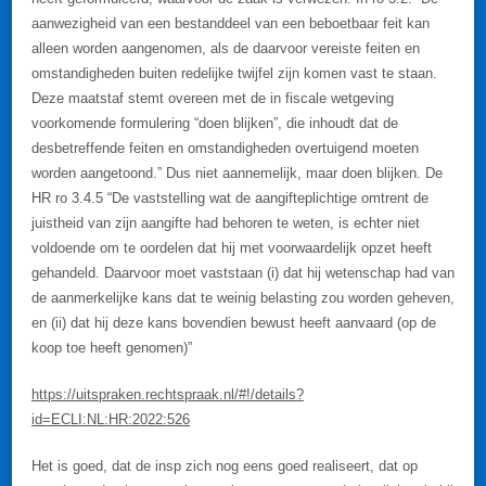
aanwezigheid van een bestanddeel van een beboetbaar feit kan
alleen worden aangenomen, als de daarvoor vereiste feiten en
omstandigheden buiten redelijke twijfel zijn komen vast te staan.
Deze maatstaf stemt overeen met de in fiscale wetgeving
voorkomende formulering “doen blijken”, die inhoudt dat de
desbetreffende feiten en omstandigheden overtuigend moeten
worden aangetoond.” Dus niet aannemelijk, maar doen blijken. De
HR ro 3.4.5 “De vaststelling wat de aangifteplichtige omtrent de
juistheid van zijn aangifte had behoren te weten, is echter niet
voldoende om te oordelen dat hij met voorwaardelijk opzet heeft
gehandeld. Daarvoor moet vaststaan (i) dat hij wetenschap had van
de aanmerkelijke kans dat te weinig belasting zou worden geheven,
en (ii) dat hij deze kans bovendien bewust heeft aanvaard (op de
koop toe heeft genomen)”
https://uitspraken.rechtspraak.nl/#!/details?
id=ECLI:NL:HR:2022:526
Het is goed, dat de insp zich nog eens goed realiseert, dat op