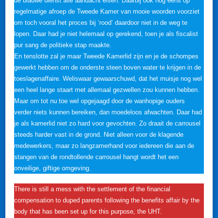
de blauwe dienst alle aandacht eisen. Daarbij ook nog eens op
regelmatige afroep de Tweede Kamer van mooie woorden voorziet
om toch vooral het proces bij ‘rood’ daardoor niet in de weg te
lopen. Daar had je niet helemaal op gerekend, toen je als fiscalist
pur sang de politieke stap maakte.
En tenslotte zal je maar Tweede Kamerlid zijn en je de schompes
gewerkt hebben om de onderste steen boven water te krijgen in de
toeslagenaffaire. Weliswaar gewaarschuwd, dat het muisje nog wel
een heel lange staart met allemaal gezwellen zou kunnen hebben.
Maar om tot nu toe wel opgejaagd door de wanhopige ouders
verder niets kunnen bereiken, dan moedeloos afwachten. Daar had
je als kamerlid niet zo hard voor gevochten. Zo draait de carrousel
steeds harder vast in de grond. Niet alleen voor de klagende
medewerkers, maar zo langzamerhand voor iedereen die aan de
stangen van de rondtollende carrousel hangt wordt het een
onveilige, giftige omgeving.
There is still a mess with the settlement of the financial
compensation to duped parents following the benefits affair by the
body that has been set up for this purpose, the UHT.