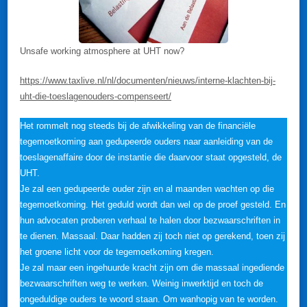
Unsafe working atmosphere at UHT now?
https://www.taxlive.nl/nl/documenten/nieuws/interne-klachten-bij-
uht-die-toeslagenouders-compenseert/
Het rommelt nog steeds bij de afwikkeling van de financiële
tegemoetkoming aan gedupeerde ouders naar aanleiding van de
toeslagenaffaire door de instantie die daarvoor staat opgesteld, de
UHT.
Je zal een gedupeerde ouder zijn en al maanden wachten op die
tegemoetkoming. Het geduld wordt dan wel op de proef gesteld. En
hun advocaten proberen verhaal te halen door bezwaarschriften in
te dienen. Massaal. Daar hadden zij toch niet op gerekend, toen zij
het groene licht voor de tegemoetkoming kregen.
Je zal maar een ingehuurde kracht zijn om die massaal ingediende
bezwaarschriften weg te werken. Weinig inwerktijd en toch de
ongeduldige ouders te woord staan. Om wanhopig van te worden.