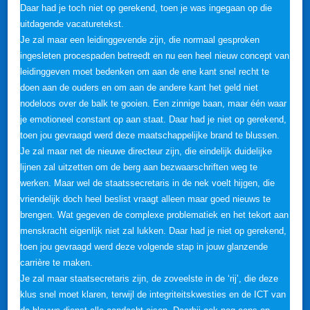
Daar had je toch niet op gerekend, toen je was ingegaan op die
uitdagende vacaturetekst.
Je zal maar een leidinggevende zijn, die normaal gesproken
ingesleten procespaden betreedt en nu een heel nieuw concept van
leidinggeven moet bedenken om aan de ene kant snel recht te
doen aan de ouders en om aan de andere kant het geld niet
nodeloos over de balk te gooien. Een zinnige baan, maar één waar
je emotioneel constant op aan staat. Daar had je niet op gerekend,
toen jou gevraagd werd deze maatschappelijke brand te blussen.
Je zal maar net de nieuwe directeur zijn, die eindelijk duidelijke
lijnen zal uitzetten om de berg aan bezwaarschriften weg te
werken. Maar wel de staatssecretaris in de nek voelt hijgen, die
vriendelijk doch heel beslist vraagt alleen maar goed nieuws te
brengen. Wat gegeven de complexe problematiek en het tekort aan
menskracht eigenlijk niet zal lukken. Daar had je niet op gerekend,
toen jou gevraagd werd deze volgende stap in jouw glanzende
carrière te maken.
Je zal maar staatsecretaris zijn, de zoveelste in de ‘rij’, die deze
klus snel moet klaren, terwijl de integriteitskwesties en de ICT van