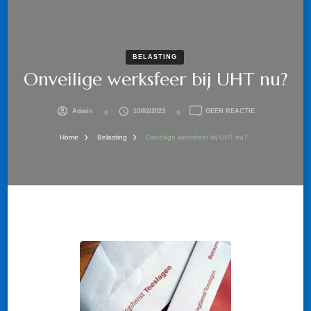
BELASTING
Onveilige werksfeer bij UHT nu?
OP
Admin
10/02/2023
GEEN REACTIE
ONVEILIGE
WERKSFEER
Home
Belasting
Onveilige werksfeer bij UHT nu?
BIJ
UHT
NU?