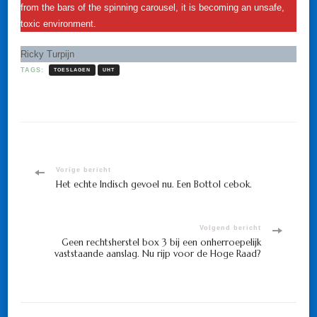
from the bars of the spinning carousel, it is becoming an unsafe,
toxic environment.
Ricky Turpijn
TAGS:
TOESLAGEN
UHT
Bericht
Vorige bericht
Het echte Indisch gevoel nu. Een Bottol cebok.
navigatie
Volgend bericht
Geen rechtsherstel box 3 bij een onherroepelijk
vaststaande aanslag. Nu rijp voor de Hoge Raad?