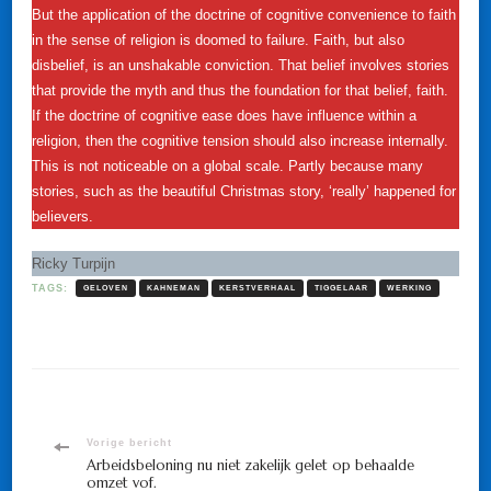
But the application of the doctrine of cognitive convenience to faith
in the sense of religion is doomed to failure. Faith, but also
disbelief, is an unshakable conviction. That belief involves stories
that provide the myth and thus the foundation for that belief, faith.
If the doctrine of cognitive ease does have influence within a
religion, then the cognitive tension should also increase internally.
This is not noticeable on a global scale. Partly because many
stories, such as the beautiful Christmas story, ‘really’ happened for
believers.
Ricky Turpijn
TAGS:
GELOVEN
KAHNEMAN
KERSTVERHAAL
TIGGELAAR
WERKING
Bericht
Vorige bericht
Arbeidsbeloning nu niet zakelijk gelet op behaalde
omzet vof.