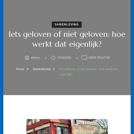
SAMENLEVING
Iets geloven of niet geloven: hoe
werkt dat eigenlijk?
OP
Admin
27/12/2023
GEEN REACTIE
IETS
GELOVEN
Home
Samenleving
Iets geloven of niet geloven: hoe werkt dat
OF
eigenlijk?
NIET
GELOVEN:
HOE
WERKT
DAT
EIGENLIJK?