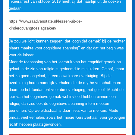
inkeerarrest van oktober 2019 heeft zij dat haarfijn uit de doeken
gedaan.
https://www.raadvanstate.nl/lessen-uit-de-
kinderopvangtoeslagzaken/
Je zou wellicht kunnen zeggen, dat ‘cognitief gemak’ bij de rechter
plaats maakte voor cognitieve spanning’’ en dat dat het begin was
voor de inkeer.
Maar de toepassing van het leerstuk van het cognitief gemak op
geloof in de zin van religie is gedoemd te mislukken. Geloof, maar
net zo goed ongeloof, is een onwrikbare overtuiging. Bij die
overtuiging horen namelijk verhalen die de mythe verschaffen en
daarmee het fundament voor die overtuiging, het geloof. Mocht de
leer van het cognitieve gemak wel invloed hebben binnen een
religie, dan zou ook de cognitieve spanning intern moeten
toenemen. Op wereldschaal is daar niets van te merken. Mede
omdat veel verhalen, zoals het mooie Kerstverhaal, voor gelovigen
‘echt’ hebben plaatsgevonden.