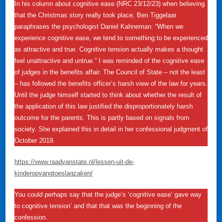
In his column about cognitive ease (NRC 23/12/23) when believing
that the Christmas story really took place, Ben Tiggelaar
paraphrases the psychologist Daniel Kahneman: “When we
experience cognitive ease, we tend to something to be experienced
as attractive and true. Cognitive tension actually makes a thought
feel unattractive and untrue.” I was reminded of the cognitive ease
of judges in the benefits affair. The Council of State – not the least
– has followed the benefits officer’s harsh view of the law for years.
Until the judge himself started to think about whether the result of
the application of this law justified the disproportionately harsh
outcome for the parents. This is partly based on signals from
society. She explained this in detail in her confessional judgment of
October 2019.
https://www.raadvanstate.nl/lessen-uit-de-
kinderopvangtoeslagzaken/
You could perhaps say that the judge’s ‘cognitive ease’ gave way
to cognitive tension’ and that that was the beginning of the
confession.