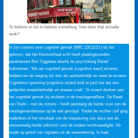
To believe or not to believe something: how does that actually
work?
In zijn column over cognitief gemak (NRC 23/12/23 ) bij het
geloven, dat het Kerstverhaal echt heeft plaatsgevonden,
parafraseert Ben Tiggelaar daarbij de psycholoog Daniel
Kahneman: “Als we cognitief gemak (cognitive ease) ervaren,
hebben we de neiging om iets als aantrekkelijk en waar te ervaren.
Cognitieve spanning (cognitive strain) leidt er juist toe dat een
gedachte onaantrekkelijk en onwaar voelt.” Ik moest denken aan
het cognitief gemak bij rechters in de toeslagenaffaire. De Raad
van State – niet de minste – heeft jarenlang de harde visie van de
toeslagenambtenaar op de wet gevolgd. Totdat de rechter zelf ging
nadenken of het resultaat van de toepassing van deze wet de
onevenredig harde uitkomst voor de ouders rechtvaardigde. Dit
mede op grond van signalen uit de samenleving. In haar