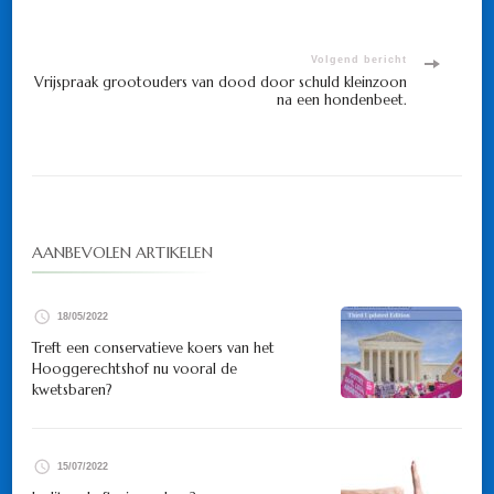
navigatie
Volgend bericht
Vrijspraak grootouders van dood door schuld kleinzoon
na een hondenbeet.
AANBEVOLEN ARTIKELEN
18/05/2022
Treft een conservatieve koers van het
Hooggerechtshof nu vooral de
kwetsbaren?
15/07/2022