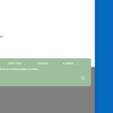
ORE
STAR TREK
CORONA
KLIMAAT
BETALEN PARKEERBELASTING.