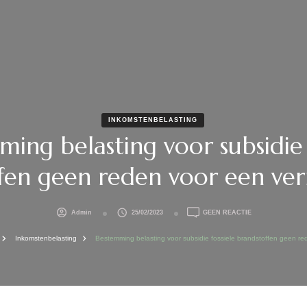
INKOMSTENBELASTING
ing belasting voor subsidie 
fen geen reden voor een ve
OP
Admin
25/02/2023
GEEN REACTIE
BESTEMMING
BELASTING
Inkomstenbelasting
Bestemming belasting voor subsidie fossiele brandstoffen geen re
VOOR
SUBSIDIE
FOSSIELE
BRANDSTOFFEN
GEEN
REDEN
VOOR