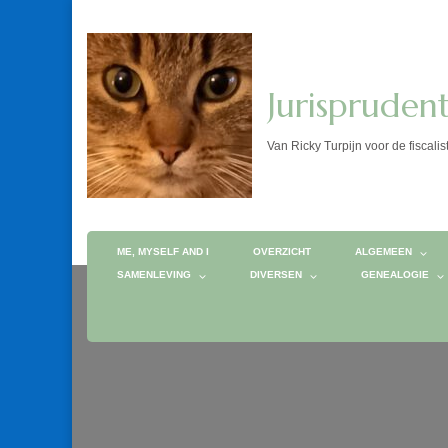
Jurispruden
Van Ricky Turpijn voor de fis
ME, MYSELF AND I
OVERZICHT
ALGEMEEN
SAMENLEVING
DIVERSEN
GENEALOGIE