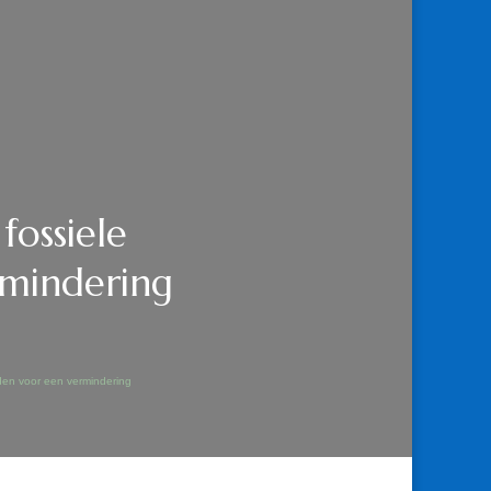
fossiele
rmindering
den voor een vermindering