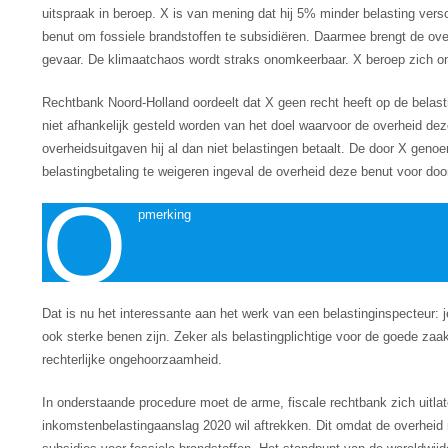
uitspraak in beroep. X is van mening dat hij 5% minder belasting ver
benut om fossiele brandstoffen te subsidiëren. Daarmee brengt de ov
gevaar. De klimaatchaos wordt straks onomkeerbaar. X beroep zich o
Rechtbank Noord-Holland oordeelt dat X geen recht heeft op de belas
niet afhankelijk gesteld worden van het doel waarvoor de overheid de
overheidsuitgaven hij al dan niet belastingen betaalt. De door X geno
belastingbetaling te weigeren ingeval de overheid deze benut voor do
O
pmerking
Dat is nu het interessante aan het werk van een belastinginspecteur: 
ook sterke benen zijn. Zeker als belastingplichtige voor de goede zaak
rechterlijke ongehoorzaamheid.
In onderstaande procedure moet de arme, fiscale rechtbank zich uitlat
inkomstenbelastingaanslag 2020 wil aftrekken. Dit omdat de overhei