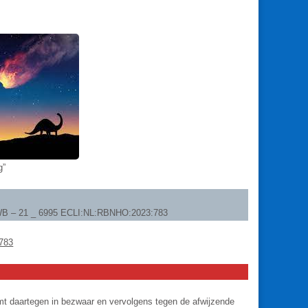
g”
 AWB – 21 _ 6995 ECLI:NL:RBNHO:2023:783
:783
t daartegen in bezwaar en vervolgens tegen de afwijzende