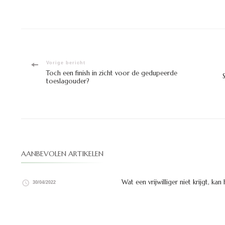
Bericht
Vorige bericht
Toch een finish in zicht voor de gedupeerde
toeslagouder?
navigatie
AANBEVOLEN ARTIKELEN
Wat een vrijwilliger niet krijgt, kan
30/04/2022