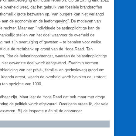
 klimaatbeweging extinction rebellion. Op de zitting eind 2022
 overheid weet, dat het gebruik van fossiele brandstoffen
overkomelijk grote bezwaren op. Van burgers kan niet verlangd
de aan de economie en de leefomgeving”. De motieven van
 rechter. Maar een “individuele belastingplichtige kan de
fhankelijk stellen van het doel waarvoor de overheid de
 met zijn overtuiging of geweten – te bepalen voor welke
n”. Aldus de rechtbank op grond van de Hoge Raad. Ten
n, “dat de belastingopbrengst, waaraan de belastingplichtige
em niet gewenste doel wordt aangewend. Evenmin vormen
rbiediging van het privé-, familie- en gezinsleven) grond om
Urgenda arrest, waarin de overheid wordt bevolen de uitstoot
 ten opzichte van 1990.
oudbaar zijn. Maar laat de Hoge Raad dat ook maar met droge
ing de politiek wordt afgevuurd. Overigens vrees ik, dat vele
ezwaren. Bij de inspecteur én bij de ontvanger.