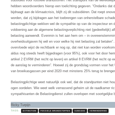
subsidies voor fossiele brandstoffen. Het standpunt van de wereldwijde
hebben woordvoerders hierop een toelichting gegeven. “Ondanks dat de
bijdraagt aan de klimaatcrisis, blijft zij dit subsidiëren. Dat roept on
worden, dat zij bijdragen aan het toebrengen van onherstelbare scha
belastingplichtige wekken wel de sympathie op van de inspecteur en de
voldoening aan de algemene belastingverplichting niet (gedeeltelijk) a
belasting aanwendt. Evenmin is het aan hem om – in overeenstemming
overheidsuitgaven hij wél en voor welke hij niet belasting zal betale
overvloede wijst de rechtbank er nog op, dat niet kan worden voorkome
aldus nog steeds heeft bijgedragen (voor 95%), ook voor het door h
artikel 2 EVRM (het recht op leven) en artikel 8 EVRM (het recht op ee
de aanslag te verminderen”. Hoewel zij de grondslag vormen voor het 
van broeikasgassen per eind 2020 met minstens 25% terug te brengen
Belastingplichtige weet natuurlijk ook wel, dat de standpunten niet h
ogen oordelen. Wie weet welk verrassend geheim uit de raadkamer richt
sympathisanten de Belastingdienst zullen overlopen met soortgelijke b
Ricky Turpijn
TAGS:
EXTINCTION
FOSSIELE BRANDSTOFFEN
SUBSIDIE
VERMINDERING