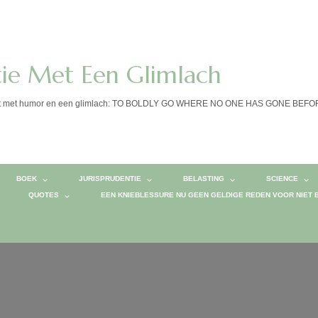
tie Met Een Glimlach
calist met humor en een glimlach: TO BOLDLY GO WHERE NO ONE HAS GONE BEF
BOEK
JURISPRUDENTIE
BELASTING
SCIENCE
QUOTES
EEN KNIEBLESSURE NU GEEN GELDIGE REDEN VOOR NIET 