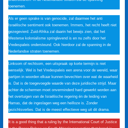
toenemen.
Als er geen sprake is van genocide, zal daarmee het anti
Israëlische sentiment ook toenemen. Immers, het recht heeft niet
gezegevierd. Zuid-Afrika zal daarin het bewijs zien, dat het
Westerse kolonialisme springlevend is en nu zelfs door het
Vredespaleis ondersteund. Ook hierdoor zal de spanning in de
Nederlandse straten toenemen.
Linksom of rechtsom, een uitspraak op korte termijn is niet
wenselijk. Wel is het Vredespaleis een arena voor de wereld, waar
partijen in woorden elkaar kunnen bevechten over wat de waarheid
is. Dat is de toegevoegde waarde van deze juridische strijd. Maar
achter de schermen moet onverminderd hard gewerkt worden aan
het overtuigen van de Israëlische regering én de leiding van
Hamas, dat de ingeslagen weg een heilloze is. Zonder
gezichtsverlies. Dat is de meest effectieve weg uit dit drama.
It is a good thing that a ruling by the International Court of Justice