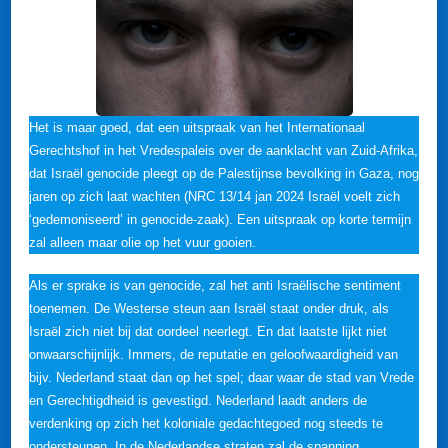
Het is maar goed, dat een uitspraak van het Internationaal
Gerechtshof in het Vredespaleis over de aanklacht van Zuid-Afrika,
dat Israël genocide pleegt op de Palestijnse bevolking in Gaza, nog
jaren op zich laat wachten (NRC 13/14 jan 2024 Israël voelt zich
‘gedemoniseerd’ in genocide-zaak). Een uitspraak op korte termijn
zal alleen maar olie op het vuur gooien.
Als er sprake is van genocide, zal het anti Israëlische sentiment
toenemen. De Westerse steun aan Israël staat onder druk, als
Israël zich niet bij dat oordeel neerlegt. En dat laatste lijkt niet
onwaarschijnlijk. Immers, de reputatie en geloofwaardigheid van
bijv. Nederland staat dan op het spel; daar waar de stad van Vrede
en Gerechtigdheid is gevestigd. Nederland laadt anders de
verdenking op zich het koloniale gedachtegoed nog steeds te
ondersteunen. In de Nederlandse straten zal de spanning