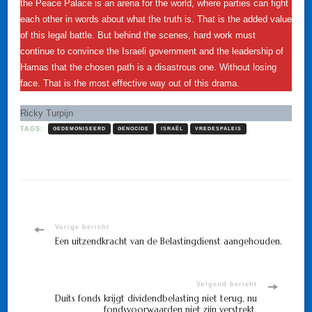
the Peace Palace is an arena for the world, where parties can fight
each other in words about what the truth is. That is the added value
of this legal battle. But behind the scenes, hard work must
continue to convince the Israeli government and the leadership of
Hamas that the chosen path is a disastrous one. Without losing
face. That is the most effective way out of this drama.
Ricky Turpijn
TAGS:
GEDEMONISEERD
GENOCIDE
ISRAËL
VREDESPALEIS
Bericht
Vorige bericht
Een uitzendkracht van de Belastingdienst aangehouden.
navigatie
Volgend bericht
Duits fonds krijgt dividendbelasting niet terug, nu
fondsvoorwaarden niet zijn verstrekt.