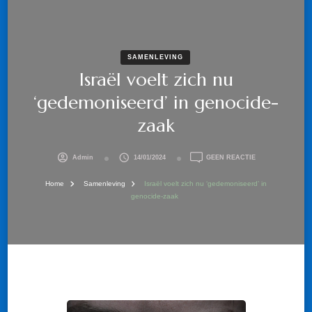
SAMENLEVING
Israël voelt zich nu
‘gedemoniseerd’ in genocide-
zaak
OP
Admin
14/01/2024
GEEN REACTIE
ISRAËL
VOELT
Home
Samenleving
Israël voelt zich nu ‘gedemoniseerd’ in
ZICH
genocide-zaak
NU
‘GEDEMONISEER
IN
GENOCIDE-
ZAAK