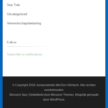
Star Trek
Uncategorized
Vennootschapsbelasting
Follow
Subscribe to notifications
© Copyright 2026
Jurisprudentie Met Een Glimlach
. Alle rechten
voorbehouden.
Blossom Spa | Ontwikkeld door
Blossom Themes
. Mogelijk gemaakt
door
WordPress
.