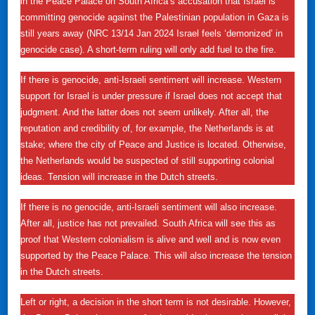
in the Peace Palace on South Africa’s accusation that Israel is
committing genocide against the Palestinian population in Gaza is
still years away (NRC 13/14 Jan 2024 Israel feels ‘demonized’ in
genocide case). A short-term ruling will only add fuel to the fire.
If there is genocide, anti-Israeli sentiment will increase. Western
support for Israel is under pressure if Israel does not accept that
judgment. And the latter does not seem unlikely. After all, the
reputation and credibility of, for example, the Netherlands is at
stake; where the city of Peace and Justice is located. Otherwise,
the Netherlands would be suspected of still supporting colonial
ideas. Tension will increase in the Dutch streets.
If there is no genocide, anti-Israeli sentiment will also increase.
After all, justice has not prevailed. South Africa will see this as
proof that Western colonialism is alive and well and is now even
supported by the Peace Palace. This will also increase the tension
in the Dutch streets.
Left or right, a decision in the short term is not desirable. However,