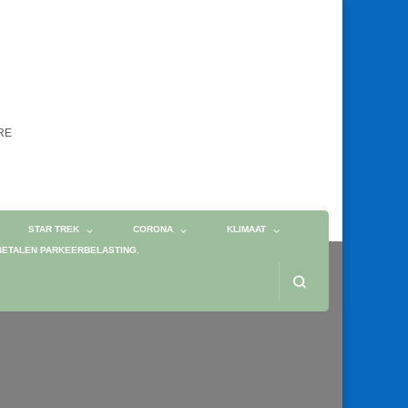
ORE
STAR TREK
CORONA
KLIMAAT
BETALEN PARKEERBELASTING.