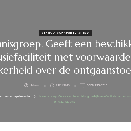
VENNOOTSCHAPSBELASTING
nisgroep. Geeft een beschik
fusiefaciliteit met voorwaard
kerheid over de ontgaanstoe
OP
Admin
24/11/2023
GEEN REACTIE
KENNISGROEP.
GEEFT
ennootschapsbelasting
Kennisgroep. Geeft een beschikking bedrijfsfusiefaciliteit met voo
EEN
ontgaanstoets?
BESCHIKKING
BEDRIJFSFUSIEF
MET
VOORWAARDEN
NU
OOK
ZEKERHEID