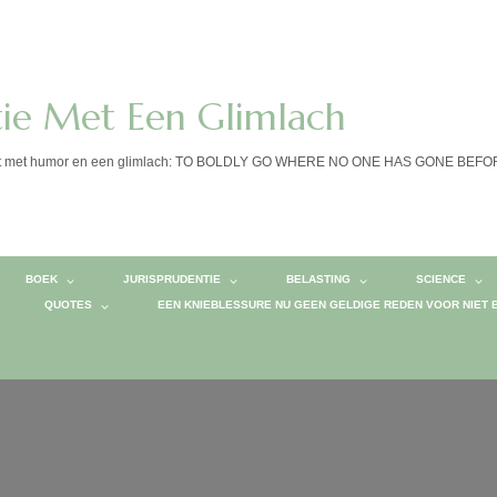
tie Met Een Glimlach
calist met humor en een glimlach: TO BOLDLY GO WHERE NO ONE HAS GONE BEF
BOEK
JURISPRUDENTIE
BELASTING
SCIENCE
QUOTES
EEN KNIEBLESSURE NU GEEN GELDIGE REDEN VOOR NIET 