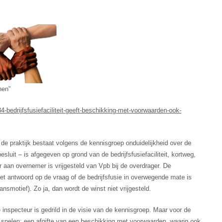
OVER
DE
ONTGAANSTOET
nen”
4-bedrijfsfusiefaciliteit-geeft-beschikking-met-voorwaarden-ook-
 de praktijk bestaat volgens de kennisgroep onduidelijkheid over de
sluit – is afgegeven op grond van de bedrijfsfusiefaciliteit, kortweg,
 aan overnemer is vrijgesteld van Vpb bij de overdrager. De
et antwoord op de vraag of de bedrijfsfusie in overwegende mate is
ansmotief). Zo ja, dan wordt de winst niet vrijgesteld.
inspecteur is gedrild in de visie van de kennisgroep. Maar voor de
e spelen: een afgifte van een beschikking met voorwaarden, waarin ook