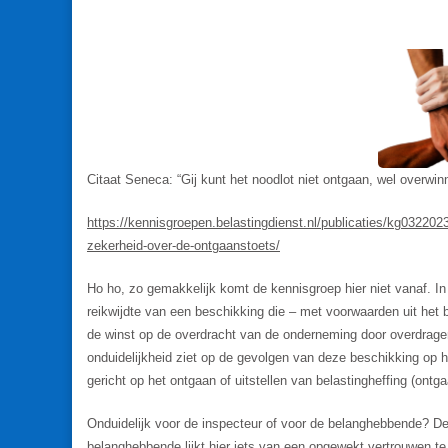
Citaat Seneca: “Gij kunt het noodlot niet ontgaan, wel overwin
https://kennisgroepen.belastingdienst.nl/publicaties/kg0322023
zekerheid-over-de-ontgaanstoets/
Ho ho, zo gemakkelijk komt de kennisgroep hier niet vanaf. In
reikwijdte van een beschikking die – met voorwaarden uit het be
de winst op de overdracht van de onderneming door overdrager
onduidelijkheid ziet op de gevolgen van deze beschikking op h
gericht op het ontgaan of uitstellen van belastingheffing (ontga
Onduidelijk voor de inspecteur of voor de belanghebbende? De 
belanghebbende lijkt hier iets van een opgewekt vertrouwen t