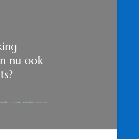
king
en nu ook
ts?
rwaarden nu ook zekerheid over de
ACILITEIT