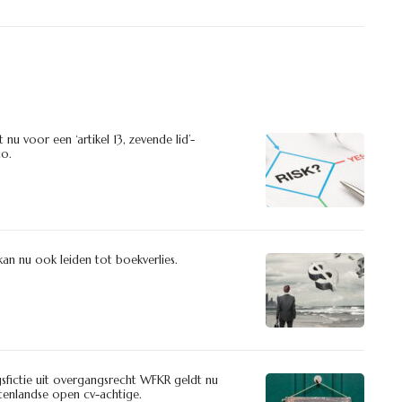
u voor een ‘artikel 13, zevende lid’-
co.
kan nu ook leiden tot boekverlies.
sfictie uit overgangsrecht WFKR geldt nu
itenlandse open cv-achtige.