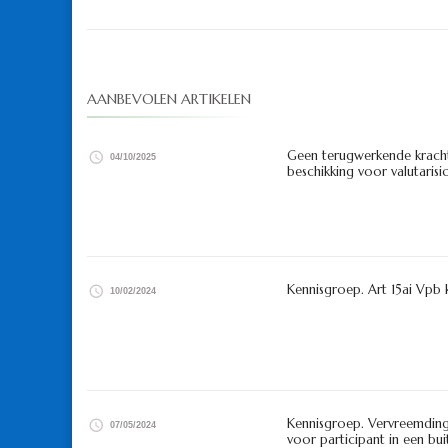
AANBEVOLEN ARTIKELEN
Geen terugwerkende kracht n
04/10/2025
beschikking voor valutarisi
Kennisgroep. Art 15ai Vpb 
10/02/2024
Kennisgroep. Vervreemding
07/05/2024
voor participant in een bu