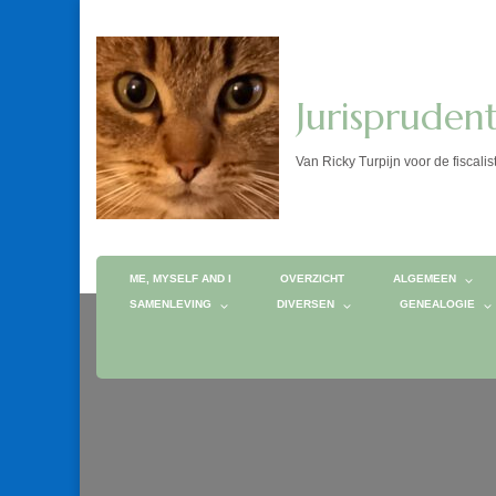
Jurispruden
Van Ricky Turpijn voor de fis
ME, MYSELF AND I
OVERZICHT
ALGEMEEN
SAMENLEVING
DIVERSEN
GENEALOGIE