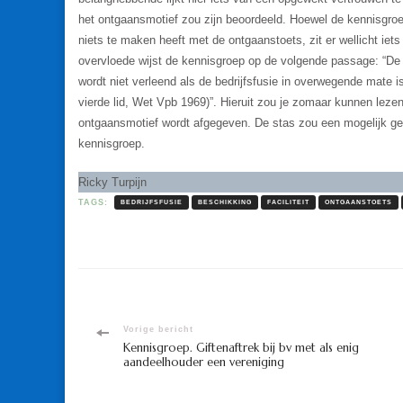
het ontgaansmotief zou zijn beoordeeld. Hoewel de kennisgroep
niets te maken heeft met de ontgaanstoets, zit er wellicht iets
overvloede wijst de kennisgroep op de volgende passage: “De fa
wordt niet verleend als de bedrijfsfusie in overwegende mate is 
vierde lid, Wet Vpb 1969)”. Hieruit zou je zomaar kunnen leze
ontgaansmotief wordt afgegeven. De stas zou een mogelijk g
kennisgroep.
Ricky Turpijn
TAGS:
BEDRIJFSFUSIE
BESCHIKKING
FACILITEIT
ONTGAANSTOETS
Bericht
Vorige bericht
Kennisgroep. Giftenaftrek bij bv met als enig
aandeelhouder een vereniging
navigatie