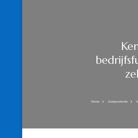
Ken
bedrijfs
ze
Home
Jurisprudentie
V