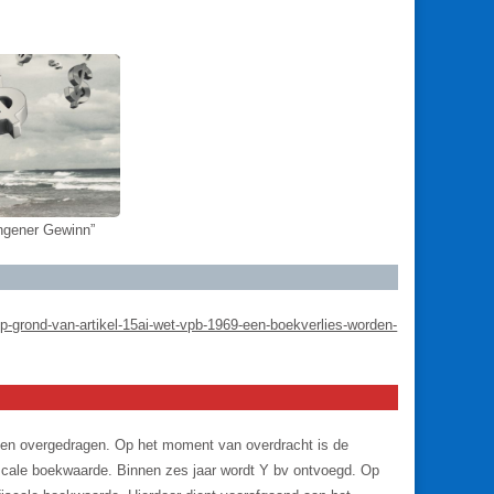
angener Gewinn”
op-grond-van-artikel-15ai-wet-vpb-1969-een-boekverlies-worden-
den overgedragen. Op het moment van overdracht is de
cale boekwaarde. Binnen zes jaar wordt Y bv ontvoegd. Op