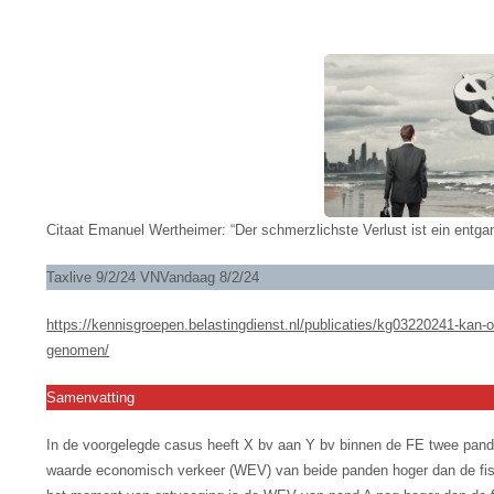
BOEKVERLIES.
Citaat Emanuel Wertheimer: “Der schmerzlichste Verlust ist ein entg
Taxlive 9/2/24 VNVandaag 8/2/24
https://kennisgroepen.belastingdienst.nl/publicaties/kg03220241-kan-
genomen/
Samenvatting
In de voorgelegde casus heeft X bv aan Y bv binnen de FE twee pan
waarde economisch verkeer (WEV) van beide panden hoger dan de fis