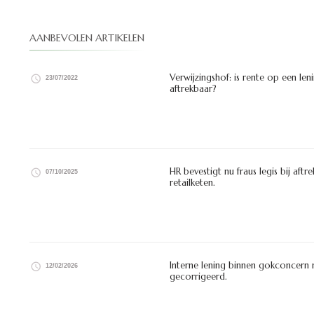
AANBEVOLEN ARTIKELEN
Verwijzingshof: is rente op een l
23/07/2022
aftrekbaar?
HR bevestigt nu fraus legis bij aft
07/10/2025
retailketen.
Interne lening binnen gokconcern n
12/02/2026
gecorrigeerd.