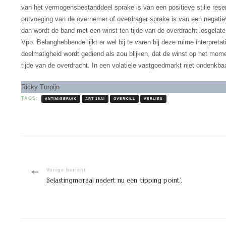
van het vermogensbestanddeel sprake is van een positieve stille res
ontvoeging van de overnemer of overdrager sprake is van een negatiev
dan wordt de band met een winst ten tijde van de overdracht losgelaten. 
Vpb. Belanghebbende lijkt er wel bij te varen bij deze ruime interpret
doelmatigheid wordt gediend als zou blijken, dat de winst op het mom
tijde van de overdracht. In een volatiele vastgoedmarkt niet ondenkba
Ricky Turpijn
TAGS:
ANTIMISBRUIK
ART 15AI
OVERKILL
VERLIES
Bericht
Vorige bericht
Belastingmoraal nadert nu een ’tipping point’.
navigatie