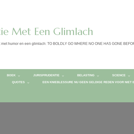
tie Met Een Glimlach
calist met humor en een glimlach: TO BOLDLY GO WHERE NO ONE HAS GONE BEF
BOEK
JURISPRUDENTIE
BELASTING
SCIENCE
QUOTES
EEN KNIEBLESSURE NU GEEN GELDIGE REDEN VOOR NIET 