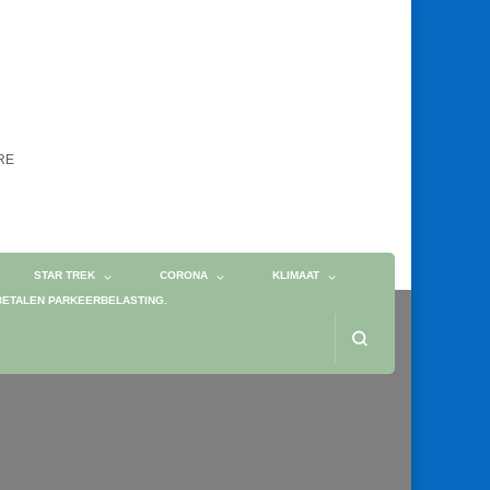
ORE
STAR TREK
CORONA
KLIMAAT
BETALEN PARKEERBELASTING.