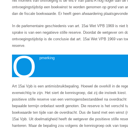
het moment van ontvoeging is de WEV van pand A nog hoger dan de fi
ontvoegingstijdstip een boekwinst te worden genomen op grond van a
dan de fiscale boekwaarde. Er heeft geen afwaardering plaatsgevonden
In de parlementaire geschiedenis van art. 15ai Wet VPB 1969 is niet b
sprake is van een negatieve stille reserve. Doordat de wetgever om 
ontvoegingstijdstip is de conclusie dat art. 15ai Wet VPB 1969 van toe
reserve.
O
pmerking
Art 15ai Vpb is een antimisbruikbepaling. Hoewel de overkill in de reg
evenwichtig te zijn. Het siert de kennisgroep, dat zij die insteek kies
positieve stille reserve van een vermogensbestanddeel na overdracht 
bepaalde termijn onbelast wordt genoten. Die reserve is het verschi
boekwaarde ten tijde van de overdracht. Dus de band met een winst (n
15ai Vpb. Uit doelmatigheid heeft de wetgever die positieve stille 
hanteren. Maar de bepaling zou volgens de kennisgroep ook van toepas