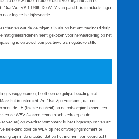
scale boekwaarde. Hierdoor dient voorafgaand aan het
rt. 15ai Wet VPB 1969. De WEV van pand B is inmiddels lager
 naar lagere bedrijfswaarde.
eschreven wat de gevolgen zijn als op het ontvoegingstijdstip
doelmatigheidsredenen heeft gekozen voor herwaardering op het
passing is op zowel een positieve als negatieve stille
eling is weggenomen, hoeft een dergelijke bepaling niet
t. Maar het is onterecht. Art 15ai Vpb voorkomt, dat een
binnen de FE (fiscale eenheid) na de ontvoeging binnen een
l tussen de WEV (waarde economisch verkeer) en de
iet verlies) op overdrachtsmoment is het uitgangspunt van art
reserve berekend door de WEV op het ontvoegingsmoment te
sing zijn in de situatie, dat op het moment van overdracht