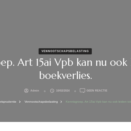
VENNOOTSCHAPSBELASTING
ep. Art 15ai Vpb kan nu ook 
boekverlies.
OP
Admin
10/02/2024
GEEN REACTIE
KENNISGROEP.
ART
urisprudentie
Vennootschapsbelasting
Kennisgroep. Art 15ai Vpb kan nu ook leiden tot
15AI
VPB
KAN
NU
OOK
LEIDEN
TOT