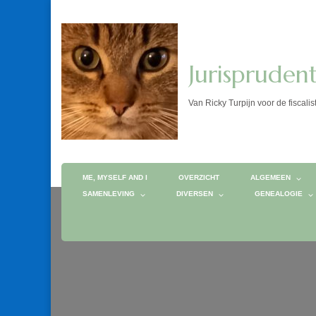
Jurispruden
Van Ricky Turpijn voor de fis
ME, MYSELF AND I
OVERZICHT
ALGEMEEN
SAMENLEVING
DIVERSEN
GENEALOGIE