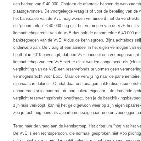
een bedrag van € 40.000. Conform de afspraak hebben de werkzaamhe
plaatsgevonden. De voorgelegde vraag is of voor de bepaling van de 
het banksaldo van de VvE mag worden verminderd met de verstrekte
de “geoormerkte” € 40.000 nog niet het vermogen van de VvE heeft ver
lidmaatschapsrecht van de VvE dus ook de geoormerkte € 40.000 mee.
banktegoeden van de VvE. Aldus de kennisgroep. Bijna achteloos snij
onderwerp aan. De vraag of een aandeel in het eigen vermogen van e
heeft al in 2010 bevestigd, dat een VvE aandeel een vermogensrecht 
lidmaatschap van een VvE niet te dient worden aangemerkt als (eleme
verplichting van de VvE een reservefonds te vormen geen verandering 
vermogensrecht voor Box3. Maar de verwijzing naar de parlementaire 
eigenaars is dubieus. Omdat daar een onafgemaakte discussie ontstond
appartementseigenaar met de particuliere eigenaar – de dragende geda
verplicht reserveringsfonds overdraagt, ben je de beschikkingsbevoegdh
zijn huis verkoopt, kan hij het geld gewoon weer op zijn eigen spaarr
zou je toch nog eens als appartementseigenaar moeten voorleggen a
Terug naar de vraag aan de kennisgroep. Het criterium “nog niet het ve
De VvE is een rechtspersoon, die normaal gesproken niet Vpb plichti
dat dat wel zo zou zijn, dan geldt volgens mij het goedkoopmansgebru