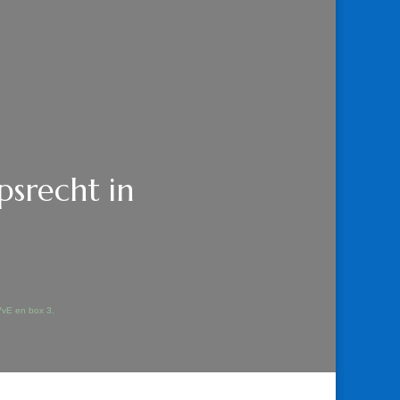
psrecht in
VvE en box 3.
SRECHT