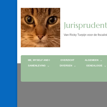
Jurispruden
Van Ricky Turpijn voor de fis
ME, MYSELF AND I
OVERZICHT
ALGEMEEN
SAMENLEVING
DIVERSEN
GENEALOGIE