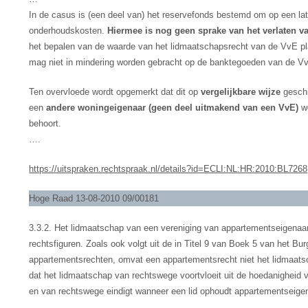
In de casus is (een deel van) het reservefonds bestemd om op een 
onderhoudskosten.
Hiermee is nog geen sprake van het verlaten v
het bepalen van de waarde van het lidmaatschapsrecht van de VvE pla
mag niet in mindering worden gebracht op de banktegoeden van de V
Ten overvloede wordt opgemerkt dat dit op
vergelijkbare wijze
geschi
een
andere woningeigenaar (geen deel uitmakend van een VvE)
wo
behoort.
….
https://uitspraken.rechtspraak.nl/details?id=ECLI:NL:HR:2010:BL7268
Hoge Raad 13-08-2010 09/00181
3.3.2. Het lidmaatschap van een vereniging van appartementseigenaa
rechtsfiguren. Zoals ook volgt uit de in Titel 9 van Boek 5 van het B
appartementsrechten, omvat een appartementsrecht niet het lidmaatsc
dat het lidmaatschap van rechtswege voortvloeit uit de hoedanigheid 
en van rechtswege eindigt wanneer een lid ophoudt appartementseigena