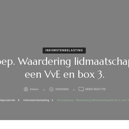
INKOMSTENBELASTING
ep. Waardering lidmaatscha
een VvE en box 3.
OP
Admin
15/02/2024
GEEN REACTIE
KENNISGROEP.
WAARDERING
risprudentie
Inkomstenbelasting
Kennisgroep. Waardering lidmaatschapsrecht in een 
LIDMAATSCHAP
IN
EEN
VVE
EN
BOX
3.