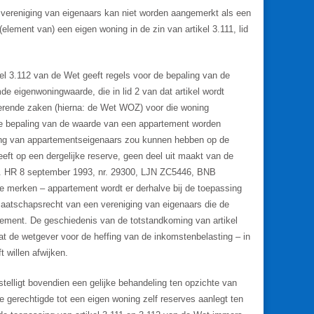
n vereniging van eigenaars kan niet worden aangemerkt als een
element van) een eigen woning in de zin van artikel 3.111, lid
el 3.112 van de Wet geeft regels voor de bepaling van de
e eigenwoningwaarde, die in lid 2 van dat artikel wordt
erende zaken (hierna: de Wet WOZ) voor die woning
e bepaling van de waarde van een appartement worden
ging van appartementseigenaars zou kunnen hebben op de
eeft op een dergelijke reserve, geen deel uit maakt van de
(vgl. HR 8 september 1993, nr. 29300, LJN ZC5446, BNB
e merken – appartement wordt er derhalve bij de toepassing
aatschapsrecht van een vereniging van eigenaars die de
ement. De geschiedenis van de totstandkoming van artikel
dat de wetgever voor de heffing van de inkomstenbelasting – in
 willen afwijken.
stelligt bovendien een gelijke behandeling ten opzichte van
e gerechtigde tot een eigen woning zelf reserves aanlegt ten