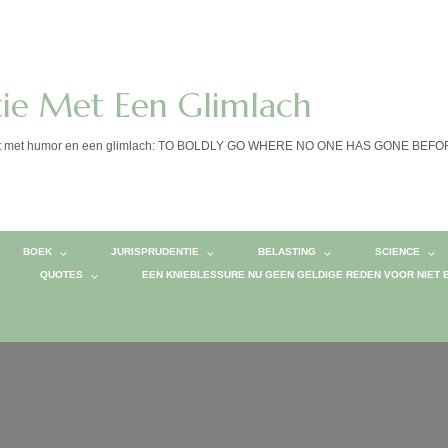
tie Met Een Glimlach
calist met humor en een glimlach: TO BOLDLY GO WHERE NO ONE HAS GONE BEF
BOEK
JURISPRUDENTIE
BELASTING
SCIENCE
QUOTES
EEN KNIEBLESSURE NU GEEN GELDIGE REDEN VOOR NIET 