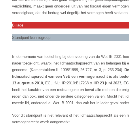
verplichting, maakt geen onderdeel uit van het fiscaal eigen vermogen.
verdedigbaar, dat dat bedrag wel degelijk het vermogen heeft verlaten.
Bijlage
Standpunt kennisgroep
…
In de memorie van toelichting bij de invoering van de Wet IB 2001 he
nader toegelicht, waarbij het lidmaatschapsrecht van en belangen bij
genoemd. (Kamerstukken II, 1998/1999, 26 727, nr. 3, p. 233-234).
De
lidmaatschapsrecht van een VvE een vermogensrecht is als bedoeld
13 augustus 2010,
ECLI:NL:HR:2010:BL7268 &
HR 23 juni 2023, EC
heeft het karakter van een restcategorie en bevat alle rechten die e
reden dan ook, niet onder de eerdere categorieën vallen. Mocht het li
tweede lid, onderdeel e, Wet IB 2001, dan valt het in ieder geval onder
Voor dit standpunt is niet relevant of het lidmaatschapsrecht als een r
vermogensrecht wordt aangemerkt.
…