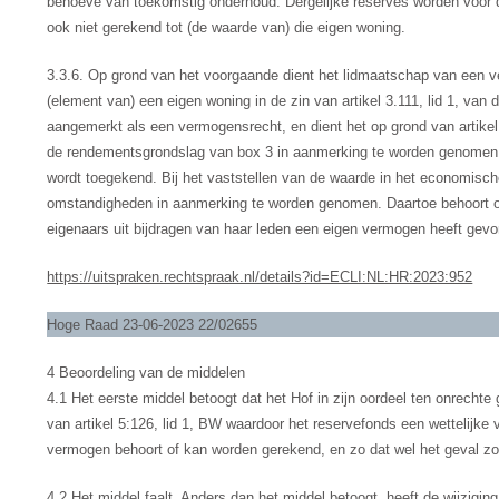
behoeve van toekomstig onderhoud. Dergelijke reserves worden voor 
ook niet gerekend tot (de waarde van) die eigen woning.
3.3.6. Op grond van het voorgaande dient het lidmaatschap van een v
(element van) een eigen woning in de zin van artikel 3.111, lid 1, van
aangemerkt als een vermogensrecht, en dient het op grond van artikel 5
de rendementsgrondslag van box 3 in aanmerking te worden genomen v
wordt toegekend. Bij het vaststellen van de waarde in het economische
omstandigheden in aanmerking te worden genomen. Daartoe behoort o
eigenaars uit bijdragen van haar leden een eigen vermogen heeft gev
https://uitspraken.rechtspraak.nl/details?id=ECLI:NL:HR:2023:952
Hoge Raad 23-06-2023 22/02655
4 Beoordeling van de middelen
4.1 Het eerste middel betoogt dat het Hof in zijn oordeel ten onrecht
van artikel 5:126, lid 1, BW waardoor het reservefonds een wettelijke 
vermogen behoort of kan worden gerekend, en zo dat wel het geval zo
4.2 Het middel faalt. Anders dan het middel betoogt, heeft de wijzigin