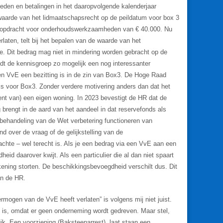
den en betalingen in het daaropvolgende kalenderjaar
waarde van het lidmaatschapsrecht op de peildatum voor box 3
 opdracht voor onderhoudswerkzaamheden van € 40.000. Nu
laten, telt bij het bepalen van de waarde van het
 Dit bedrag mag niet in mindering worden gebracht op de
dt de kennisgroep zo mogelijk een nog interessanter
en VvE een bezitting is in de zin van Box3. De Hoge Raad
is voor Box3. Zonder verdere motivering anders dan dat het
nt van) een eigen woning. In 2023 bevestigt de HR dat de
brengt in de aard van het aandeel in dat reservefonds als
behandeling van de Wet verbetering functioneren van
 over de vraag of de gelijkstelling van de
chte – wel terecht is. Als je een bedrag via een VvE aan een
eid daarover kwijt. Als een particulier die al dan niet spaart
ekening storten. De beschikkingsbevoegdheid verschilt dus. Dit
an de HR.
rmogen van de VvE heeft verlaten” is volgens mij niet juist.
g is, omdat er geen onderneming wordt gedreven. Maar stel,
ik. Een voorziening (Baksteenarrest), laat staan een