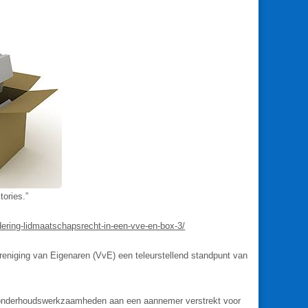
tories.”
dering-lidmaatschapsrecht-in-een-vve-en-box-3/
reniging van Eigenaren (VvE) een teleurstellend standpunt van
r onderhoudswerkzaamheden aan een aannemer verstrekt voor