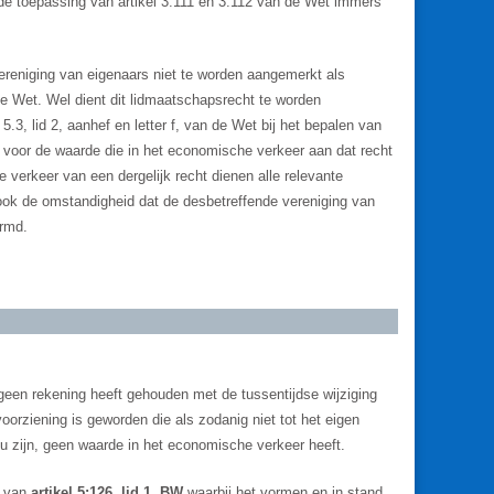
de toepassing van artikel 3.111 en 3.112 van de Wet immers
ereniging van eigenaars niet te worden aangemerkt als
 de Wet. Wel dient dit lidmaatschapsrecht te worden
.3, lid 2, aanhef en letter f, van de Wet bij het bepalen van
oor de waarde die in het economische verkeer aan dat recht
 verkeer van een dergelijk recht dienen alle relevante
ok de omstandigheid dat de desbetreffende vereniging van
ormd.
e geen rekening heeft gehouden met de tussentijdse wijziging
voorziening is geworden die als zodanig niet tot het eigen
u zijn, geen waarde in het economische verkeer heeft.
g van
artikel 5:126, lid 1, BW
waarbij het vormen en in stand