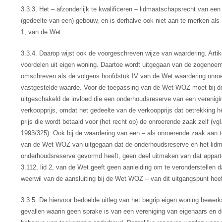
3.3.3. Het – afzonderlijk te kwalificeren – lidmaatschapsrecht van ee
(gedeelte van een) gebouw, en is derhalve ook niet aan te merken als (
1, van de Wet.
3.3.4. Daarop wijst ook de voorgeschreven wijze van waardering. Artik
voordelen uit eigen woning. Daartoe wordt uitgegaan van de zogenoemd
omschreven als de volgens hoofdstuk IV van de Wet waardering onro
vastgestelde waarde. Voor de toepassing van de Wet WOZ moet bij d
uitgeschakeld de invloed die een onderhoudsreserve van een vereni
verkoopprijs, omdat het gedeelte van de verkoopprijs dat betrekking h
prijs die wordt betaald voor (het recht op) de onroerende zaak zelf 
1993/325). Ook bij de waardering van een – als onroerende zaak aan t
van de Wet WOZ van uitgegaan dat de onderhoudsreserve en het lidm
onderhoudsreserve gevormd heeft, geen deel uitmaken van dat appart
3.112, lid 2, van de Wet geeft geen aanleiding om te veronderstellen 
weerwil van de aansluiting bij de Wet WOZ – van dit uitgangspunt heeft
3.3.5. De hiervoor bedoelde uitleg van het begrip eigen woning bewerk
gevallen waarin geen sprake is van een vereniging van eigenaars en d