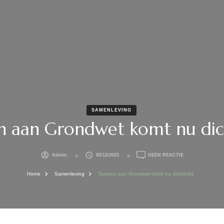
SAMENLEVING
n aan Grondwet komt nu dich
OP
Admin
02/12/2023
GEEN REACTIE
TOETSEN
AAN
Home
Samenleving
Toetsen aan Grondwet komt nu dichterbij.
GRONDWET
KOMT
NU
DICHTERBIJ.