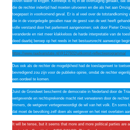
boven water te krijgen. Kennelijk is hij in de overtuiging geraakt, da
die de rechter indertijd had moeten uitvoeren en die als het aan Omzi
toegepast in voorkomend geval. Er is al veel over de totstandkoming 
die in de voorgelegde gevallen naar de geest van de wet heeft gehande
volle verstand door het parlement aangenomen; ook door Pieter Omzig
veranderde en niet meer klakkeloos de harde interpretatie van de toe
deed daarbij beroep op het reeds in het bestuursrecht aanwezige begi
https://www.raadvanstate.nl/@127602/uitkomst-reflectieprogramma/
Dus ook als de rechter de mogelijkheid had de toeslagenwet te toetse
bevredigend zou zijn voor de publieke opinie, omdat de rechter eigenli
een oordeel te komen.
Juist de Grondwet beschermt de democratie in Nederland door de Trias
wetgevende en rechtsprekende macht niet verwateren door de rechter 
Immers, de wetgever vertegenwoordigt de wil van het volk. En soms be
dat moet de bevolking zelf doen als wetgever en het niet overlaten aan
It will be tense, but it seems that more and more political parties are 