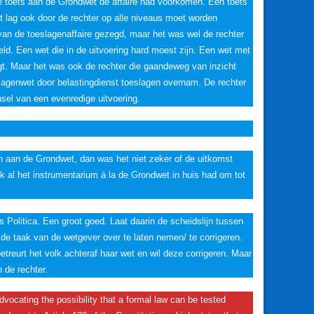
t de toets aan de Grondwet de affaire had voorkomen. Een toets
gt lag ook door de rechter op alle niveaus moet worden
van de toeslagenaffaire gezegd, maar het was wel de rechter
ld. Een wet die in de uitvoering hard moest zijn. Een wet met
t. Maar het was ook de rechter die gaandeweg van inzicht
slagenwet door belastingdienst toeslagen overnam. De rechter
nsel van een evenredige uitvoering.
n aan de Grondwet, dan was het niet zeker of de uitkomst
jk al het instrumentarium á la de Grondwet in huis had om tot
 Politica. Een groot goed. Laat daarin de scheidslijn tussen
de taak van de wetgever over te laten nemen/ te corrigeren.
treurt het volk achteraf haar wet en wil deze corrigeren. Maar
 de rechter.
advocating the possibility that a formal law can be tested