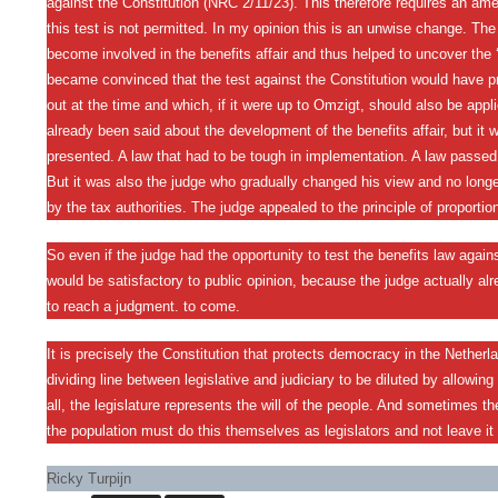
against the Constitution (NRC 2/11/23). This therefore requires an ame
this test is not permitted. In my opinion this is an unwise change. Th
become involved in the benefits affair and thus helped to uncover the 
became convinced that the test against the Constitution would have pre
out at the time and which, if it were up to Omzigt, should also be appl
already been said about the development of the benefits affair, but it 
presented. A law that had to be tough in implementation. A law passe
But it was also the judge who gradually changed his view and no longer
by the tax authorities. The judge appealed to the principle of proporti
So even if the judge had the opportunity to test the benefits law again
would be satisfactory to public opinion, because the judge actually al
to reach a judgment. to come.
It is precisely the Constitution that protects democracy in the Netherl
dividing line between legislative and judiciary to be diluted by allowing 
all, the legislature represents the will of the people. And sometimes th
the population must do this themselves as legislators and not leave it 
Ricky Turpijn