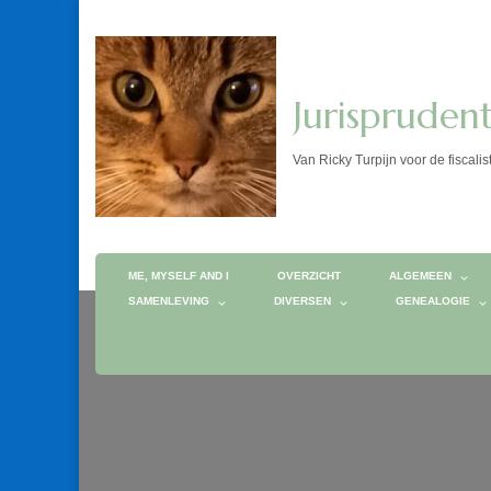
Jurispruden
Van Ricky Turpijn voor de fis
ME, MYSELF AND I
OVERZICHT
ALGEMEEN
SAMENLEVING
DIVERSEN
GENEALOGIE