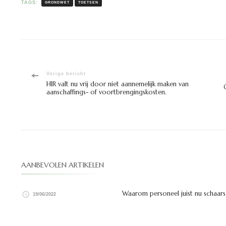
TAGS:
GRONDWET
TOETSEN
Bericht
Vorige bericht
HIR valt nu vrij door niet aannemelijk maken van
aanschaffings- of voortbrengingskosten.
navigatie
AANBEVOLEN ARTIKELEN
Waarom personeel juist nu schaars
19/06/2022