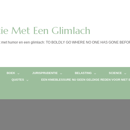
tie Met Een Glimlach
calist met humor en een glimlach: TO BOLDLY GO WHERE NO ONE HAS GONE BEF
BOEK
JURISPRUDENTIE
BELASTING
SCIENCE
QUOTES
EEN KNIEBLESSURE NU GEEN GELDIGE REDEN VOOR NIET 