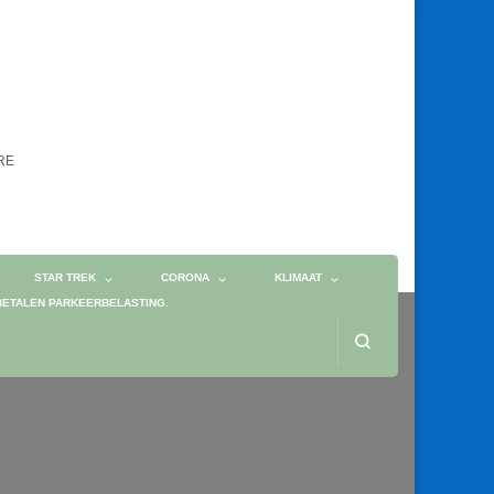
ORE
STAR TREK
CORONA
KLIMAAT
BETALEN PARKEERBELASTING.