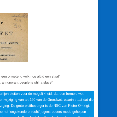
 een onwetend volk nog altijd een slaaf”
an ignorant people is still a slave”
artijen pleiten voor de mogelijkheid, dat een formele wet
n wijziging van art 120 van de Grondwet, waarin staat dat die
jziging. De grote pleitbezorger is de NSC van Pieter Omzigt.
armee het ‘ongekende onrecht’ jegens ouders mede geholpen