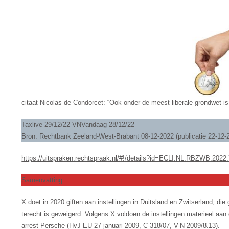
citaat Nicolas de Condorcet: “Ook onder de meest liberale grondwet is
Taxlive 29/12/22 VNVandaag 28/12/22
Bron: Rechtbank Zeeland-West-Brabant 08-12-2022 (publicatie 22-1
https://uitspraken.rechtspraak.nl/#!/details?id=ECLI:NL:RBZWB:2022
Samenvatting
X doet in 2020 giften aan instellingen in Duitsland en Zwitserland, die
terecht is geweigerd. Volgens X voldoen de instellingen materieel aa
arrest Persche (HvJ EU 27 januari 2009, C-318/07, V-N 2009/8.13).