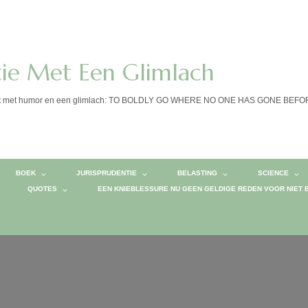
tie Met Een Glimlach
calist met humor en een glimlach: TO BOLDLY GO WHERE NO ONE HAS GONE BEF
BOEK
JURISPRUDENTIE
BELASTING
SCIENCE
QUOTES
EEN KNIEBLESSURE NU GEEN GELDIGE REDEN VOOR NIET 