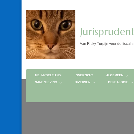
Jurispruden
Van Ricky Turpijn voor de fis
ME, MYSELF AND I
OVERZICHT
ALGEMEEN
SAMENLEVING
DIVERSEN
GENEALOGIE