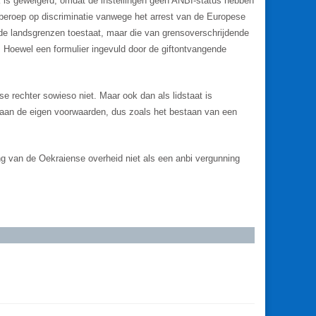
ek is geweigerd, omdat de instellingen geen ANBI-status hebben
beroep op discriminatie vanwege het arrest van de Europese
n de landsgrenzen toestaat, maar die van grensoverschrijdende
s. Hoewel een formulier ingevuld door de giftontvangende
e rechter sowieso niet. Maar ook dan als lidstaat is
 aan de eigen voorwaarden, dus zoals het bestaan van een
ring van de Oekraiense overheid niet als een anbi vergunning