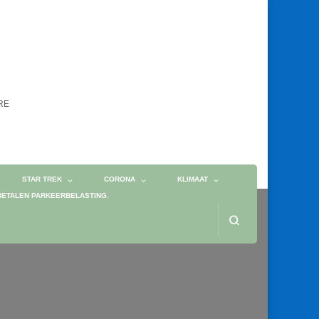
ORE
STAR TREK
CORONA
KLIMAAT
BETALEN PARKEERBELASTING.