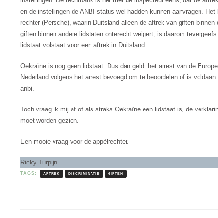
instellingen. De rechtbank is het met de inspecteur eens, dat de aftr
en de instellingen de ANBI-status wel hadden kunnen aanvragen. Het 
rechter (Persche), waarin Duitsland alleen de aftrek van giften binne
giften binnen andere lidstaten onterecht weigert, is daarom tevergeef
lidstaat volstaat voor een aftrek in Duitsland.
Oekraïne is nog geen lidstaat. Dus dan geldt het arrest van de Europes
Nederland volgens het arrest bevoegd om te beoordelen of is voldaan
anbi.
Toch vraag ik mij af of als straks Oekraïne een lidstaat is, de verkla
moet worden gezien.
Een mooie vraag voor de appèlrechter.
Ricky Turpijn
TAGS:
AFTREK
DISCRIMINATIE
GIFTEN