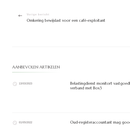
Bericht
Vorige bericht
Omkering bewijslast voor een café-exploitant
navigatie
AANBEVOLEN ARTIKELEN
Belastingdienst monitort vastgoed
13/03/2023
verband met Box3
Oud-registeraccountant mag goodwil
01/05/2022