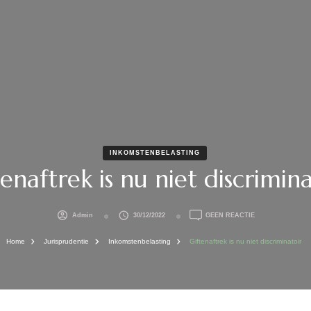
INKOMSTENBELASTING
tenaftrek is nu niet discrimina
OP
Admin
30/12/2022
GEEN REACTIE
GIFTENAFTREK
IS
Home
Jurisprudentie
Inkomstenbelasting
Giftenaftrek is nu niet discriminatoir
NU
NIET
DISCRIMINATOIR