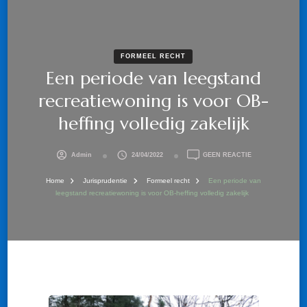
FORMEEL RECHT
Een periode van leegstand
recreatiewoning is voor OB-
heffing volledig zakelijk
OP
Admin
24/04/2022
GEEN REACTIE
EEN
PERIODE
Home
Jurisprudentie
Formeel recht
Een periode van
VAN
leegstand recreatiewoning is voor OB-heffing volledig zakelijk
LEEGSTAND
RECREATIEWONI
IS
VOOR
OB-
HEFFING
VOLLEDIG
ZAKELIJK