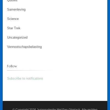
Quotes
Samenleving
Science
Star Trek
Uncategorized
Vennootschapsbelasting
Follow
Subscribe to notifications
© Copyright 2026
Jurisprudentie Met Een Glimlach
. Alle rechten