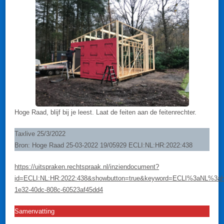
Hoge Raad, blijf bij je leest. Laat de feiten aan de feitenrechter.
Taxlive 25/3/2022
Bron: Hoge Raad 25-03-2022 19/05929 ECLI:NL:HR:2022:438
https://uitspraken.rechtspraak.nl/inziendocument?
id=ECLI:NL:HR:2022:438&showbutton=true&keyword=ECLI%3aNL%3
1e32-40dc-808c-60523af45dd4
Samenvatting