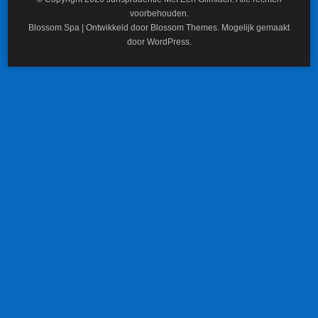
voorbehouden.
Blossom Spa | Ontwikkeld door
Blossom Themes
. Mogelijk gemaakt
door
WordPress
.