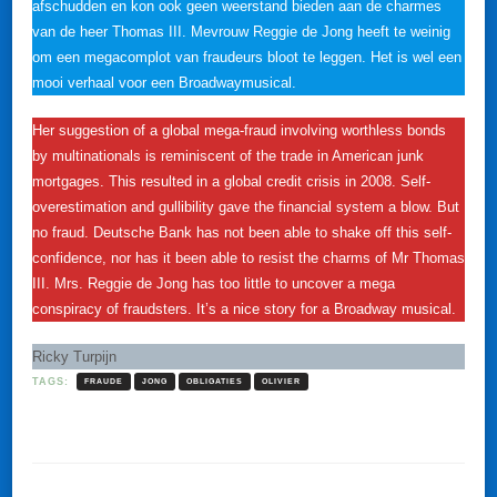
afschudden en kon ook geen weerstand bieden aan de charmes
van de heer Thomas III. Mevrouw Reggie de Jong heeft te weinig
om een megacomplot van fraudeurs bloot te leggen. Het is wel een
mooi verhaal voor een Broadwaymusical.
Her suggestion of a global mega-fraud involving worthless bonds
by multinationals is reminiscent of the trade in American junk
mortgages. This resulted in a global credit crisis in 2008. Self-
overestimation and gullibility gave the financial system a blow. But
no fraud. Deutsche Bank has not been able to shake off this self-
confidence, nor has it been able to resist the charms of Mr Thomas
III. Mrs. Reggie de Jong has too little to uncover a mega
conspiracy of fraudsters. It’s a nice story for a Broadway musical.
Ricky Turpijn
TAGS:
FRAUDE
JONG
OBLIGATIES
OLIVIER