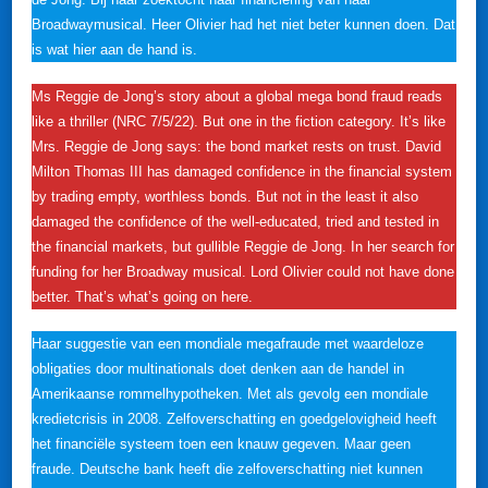
Broadwaymusical. Heer Olivier had het niet beter kunnen doen. Dat
is wat hier aan de hand is.
Ms Reggie de Jong’s story about a global mega bond fraud reads
like a thriller (NRC 7/5/22). But one in the fiction category. It’s like
Mrs. Reggie de Jong says: the bond market rests on trust. David
Milton Thomas III has damaged confidence in the financial system
by trading empty, worthless bonds. But not in the least it also
damaged the confidence of the well-educated, tried and tested in
the financial markets, but gullible Reggie de Jong. In her search for
funding for her Broadway musical. Lord Olivier could not have done
better. That’s what’s going on here.
Haar suggestie van een mondiale megafraude met waardeloze
obligaties door multinationals doet denken aan de handel in
Amerikaanse rommelhypotheken. Met als gevolg een mondiale
kredietcrisis in 2008. Zelfoverschatting en goedgelovigheid heeft
het financiële systeem toen een knauw gegeven. Maar geen
fraude. Deutsche bank heeft die zelfoverschatting niet kunnen