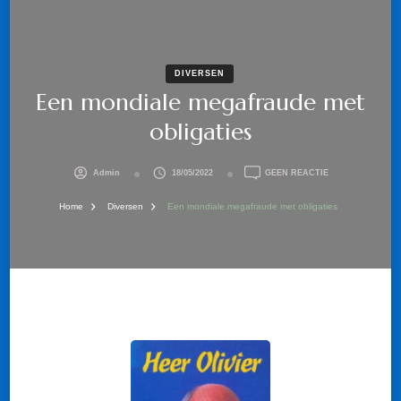
DIVERSEN
Een mondiale megafraude met
obligaties
OP
Admin
18/05/2022
GEEN REACTIE
EEN
MONDIALE
Home
Diversen
Een mondiale megafraude met obligaties
MEGAFRAUDE
MET
OBLIGATIES