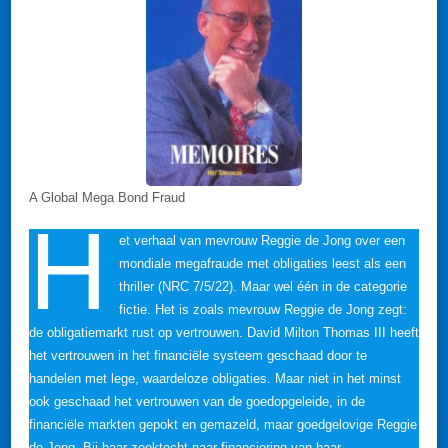
A Global Mega Bond Fraud
H
et verhaal van mevrouw Reggie de Jong over een
mondiale megafraude met obligaties leest als een
thriller (NRC 7/5/22). Maar wel één in de categorie
fictie. Het is zoals mevrouw Reggie de Jong zegt:
de obligatiemarkt rust op vertrouwen. David Milton Thomas III heeft
het vertrouwen in het financiële systeem geschaad door te
handelen met lege, waardeloze obligaties. Maar niet in het minst
ook geschaad het vertrouwen van de goedopgeleide, in de
financiële markten gepokt en gemazeld, maar goedgelovige Reggie
de Jong. Bij haar zoektocht naar financiering van haar