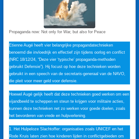
Propaganda now: Not only for War, but also for Peace
Etienne Augé heeft vier belangrijke propagandatechnieken
benoemd die invloedrijk en effectief zijn tijdens oorlog en conflict
(NRC 18/12/24, “Deze vier ‘typische’ propaganda-methoden
gebruikt Defensie”). Hij focust op hoe deze technieken worden
gebruikt in een speech van de secretaris-generaal van de NAVO,
die pleit voor meer geld voor defensie.
Hoewel Augé gelijk heeft dat deze technieken goed werken om een
vijandbeeld te scheppen en steun te krijgen voor militaire acties,
kunnen deze technieken net zo werken voor goede doelen, zoals
het bevorderen van vrede en hulpverlening.
1. Het Hulpeloze Slachtoffer: organisaties zoals UNICEF en het
Rode Kruis laten zien hoe kinderen lijden in conflictgebieden om