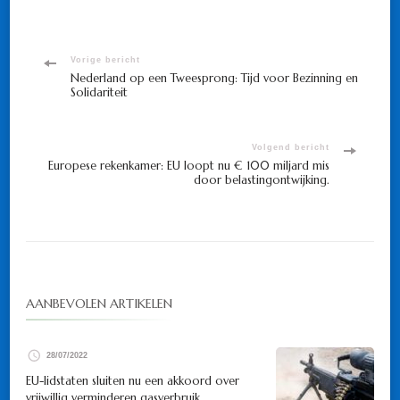
Bericht
Vorige bericht
Nederland op een Tweesprong: Tijd voor Bezinning en
Solidariteit
navigatie
Volgend bericht
Europese rekenkamer: EU loopt nu € 100 miljard mis
door belastingontwijking.
AANBEVOLEN ARTIKELEN
28/07/2022
EU-lidstaten sluiten nu een akkoord over
vrijwillig verminderen gasverbruik