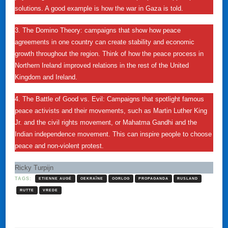
solutions. A good example is how the war in Gaza is told.
3. The Domino Theory: campaigns that show how peace
agreements in one country can create stability and economic
growth throughout the region. Think of how the peace process in
Northern Ireland improved relations in the rest of the United
Kingdom and Ireland.
4. The Battle of Good vs. Evil: Campaigns that spotlight famous
peace activists and their movements, such as Martin Luther King
Jr. and the civil rights movement, or Mahatma Gandhi and the
Indian independence movement. This can inspire people to choose
peace and non-violent protest.
Ricky Turpijn
TAGS:
ETIENNE AUGÉ
OEKRAÏNE
OORLOG
PROPAGANDA
RUSLAND
RUTTE
VREDE