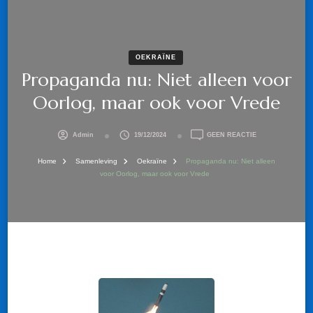
OEKRAÏNE
Propaganda nu: Niet alleen voor
Oorlog, maar ook voor Vrede
OP
Admin
19/12/2024
GEEN REACTIE
PROPAGANDA
NU:
Home
Samenleving
Oekraïne
Propaganda nu: Niet alleen
NIET
voor Oorlog, maar ook voor Vrede
ALLEEN
VOOR
OORLOG,
MAAR
OOK
VOOR
VREDE