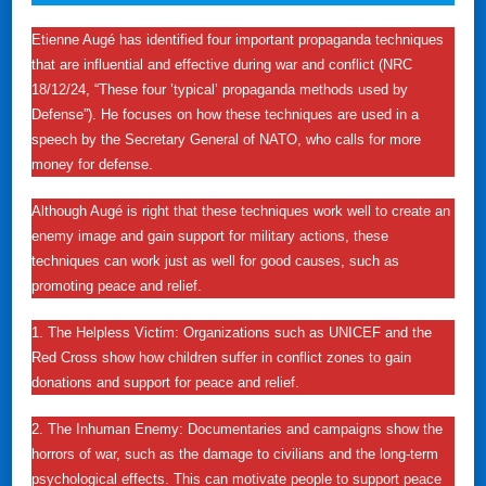
Etienne Augé has identified four important propaganda techniques
that are influential and effective during war and conflict (NRC
18/12/24, “These four ’typical’ propaganda methods used by
Defense”). He focuses on how these techniques are used in a
speech by the Secretary General of NATO, who calls for more
money for defense.
Although Augé is right that these techniques work well to create an
enemy image and gain support for military actions, these
techniques can work just as well for good causes, such as
promoting peace and relief.
1. The Helpless Victim: Organizations such as UNICEF and the
Red Cross show how children suffer in conflict zones to gain
donations and support for peace and relief.
2. The Inhuman Enemy: Documentaries and campaigns show the
horrors of war, such as the damage to civilians and the long-term
psychological effects. This can motivate people to support peace