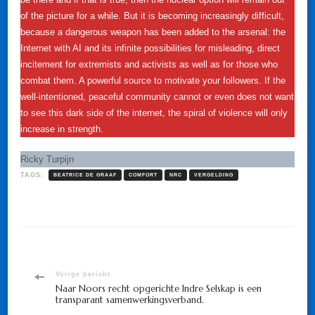
of the picture for a while. But it is becoming increasingly difficult,
because a dangerous weapon has been added to the arsenal: the
Internet with AI and its infinite possibilities for misleading, direct
incitement for extremists and activists as well as for those who
combat them. A powerful source to motivate your followers. If the
well-intentioned, peaceful community cannot or even does not want
to see this dark side of the internet, the spiral of violence will only
increase in strength.
Ricky Turpijn
TAGS:
BEATRICE DE GRAAF
COMFORT
NRC
VERGELDING
Bericht
Vorige bericht
Naar Noors recht opgerichte Indre Selskap is een
transparant samenwerkingsverband.
navigatie