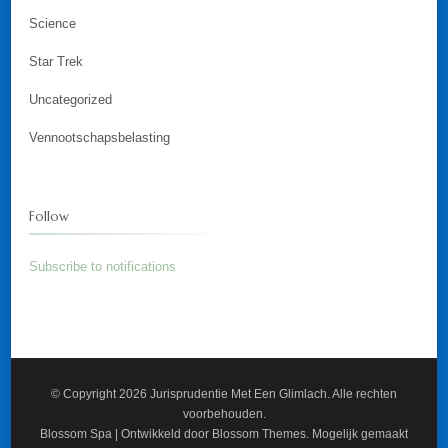
Science
Star Trek
Uncategorized
Vennootschapsbelasting
Follow
Subscribe to notifications
© Copyright 2026
Jurisprudentie Met Een Glimlach
. Alle rechten
voorbehouden.
Blossom Spa | Ontwikkeld door
Blossom Themes
. Mogelijk gemaakt