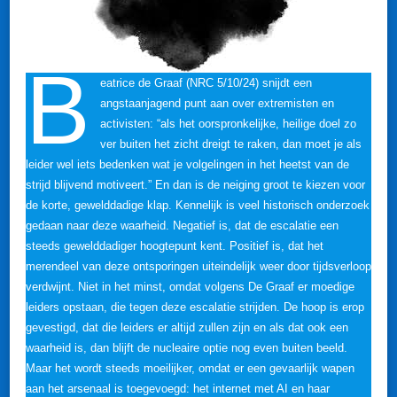
B
eatrice de Graaf (NRC 5/10/24) snijdt een
angstaanjagend punt aan over extremisten en
activisten: “als het oorspronkelijke, heilige doel zo
ver buiten het zicht dreigt te raken, dan moet je als
leider wel iets bedenken wat je volgelingen in het heetst van de
strijd blijvend motiveert.” En dan is de neiging groot te kiezen voor
de korte, gewelddadige klap. Kennelijk is veel historisch onderzoek
gedaan naar deze waarheid. Negatief is, dat de escalatie een
steeds gewelddadiger hoogtepunt kent. Positief is, dat het
merendeel van deze ontsporingen uiteindelijk weer door tijdsverloop
verdwijnt. Niet in het minst, omdat volgens De Graaf er moedige
leiders opstaan, die tegen deze escalatie strijden. De hoop is erop
gevestigd, dat die leiders er altijd zullen zijn en als dat ook een
waarheid is, dan blijft de nucleaire optie nog even buiten beeld.
Maar het wordt steeds moeilijker, omdat er een gevaarlijk wapen
aan het arsenaal is toegevoegd: het internet met AI en haar