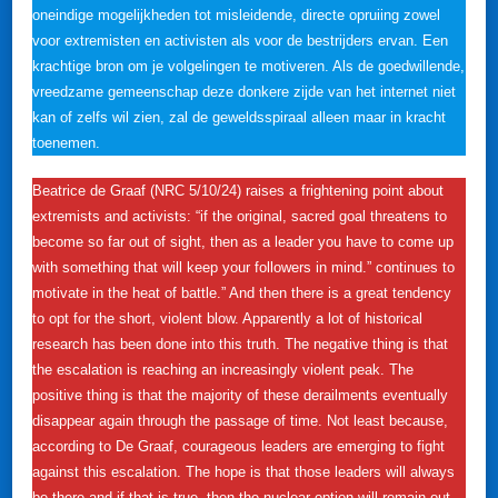
oneindige mogelijkheden tot misleidende, directe opruiing zowel
voor extremisten en activisten als voor de bestrijders ervan. Een
krachtige bron om je volgelingen te motiveren. Als de goedwillende,
vreedzame gemeenschap deze donkere zijde van het internet niet
kan of zelfs wil zien, zal de geweldsspiraal alleen maar in kracht
toenemen.
Beatrice de Graaf (NRC 5/10/24) raises a frightening point about
extremists and activists: “if the original, sacred goal threatens to
become so far out of sight, then as a leader you have to come up
with something that will keep your followers in mind.” continues to
motivate in the heat of battle.” And then there is a great tendency
to opt for the short, violent blow. Apparently a lot of historical
research has been done into this truth. The negative thing is that
the escalation is reaching an increasingly violent peak. The
positive thing is that the majority of these derailments eventually
disappear again through the passage of time. Not least because,
according to De Graaf, courageous leaders are emerging to fight
against this escalation. The hope is that those leaders will always
be there and if that is true, then the nuclear option will remain out