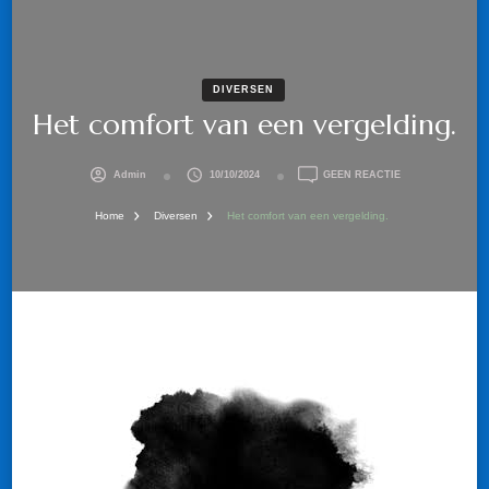
DIVERSEN
Het comfort van een vergelding.
OP
Admin
10/10/2024
GEEN REACTIE
HET
COMFORT
Home
Diversen
Het comfort van een vergelding.
VAN
EEN
VERGELDING.