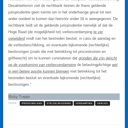
Desalniettemin ziet de rechtbank binnen de thans geldende
jurisprudentie geen ruimte om in het onderhavige geval tot een
ander oordeel te komen dan hiervóór onder 16 is weergegeven. De
rechtbank leidt uit de geldende jurisprudentie namelijk af dat de
Hoge Raad (de mogelijkheid tot) verliesverdamping
te ver
verwijderd
vindt van het bestreden besluit, in casu de aanslag en
de verliesbeschikking, en eventuele bijkomende (rechterlijke)
beslissingen (zoals die met betrekking tot proceskosten en
griffierecht) om te kunnen constateren dat
gronden die zijn gericht
op de voorkoming van verliesverdamping
de belastingplichtige
wel
in een betere positie kunnen brengen
met betrekking tot het
bestreden besluit en eventuele bijkomende (rechterlijke)
beslissingen.”
Ricky Turpijn
TAGS:
PROCESBELANG
STELSELWIJZIGING
VERDAMPING
VERLIES