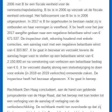
2006 met B bv een fiscale eenheid voor de
vennootschapsbelasting. B bv is in 2006 op verzoek uit de fiscale
eenheid ontvoegd. Het faillissement van B bv is in 2006
uitgesproken. In 2017 is B bv opgehouden te bestaan nadat zij is
ontbonden en haar vermogen is vereffend. X bv heeft voor het jaar
2017 aangifte gedaan naar een negatieve belastbare winst van €
671.537. De inspecteur stelt, rekening houdend met enkele
correcties, een aanslag vast met een negatieve belastbare winst
van € 303.807. X bv gaat in bezwaar en verzoekt tevens de
aanslag hoger vast te stellen op een belastbare winst van €
2.150.800 en na verrekening van verliezen een belastbaar bedrag
van € 0. X bv verzoekt daarbij alsnog een stelselwijziging te doen
voor enkele (in 2018 en 2019 verkochte) onroerende zaken. De
inspecteur heeft het bezwaar afgewezen. X bv gaat in beroep.
Rechtbank Den Haag concludeert, aan de hand van geldende
jurisprudentie van de Hoge Raad, dat het beroep niet kan leiden tot
een verhoging van de aanslag of verlaging van de
verliesbeschikking. De rechtbank merkt ten overvloede op dat zij