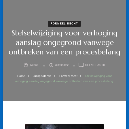
FORMEEL RECHT
Stelselwijziging voor verhoging
aanslag ongegrond vanwege
ontbreken van een procesbelang
OP
Admin
30/10/2022
GEEN REACTIE
STELSELWIJZIGI
VOOR
Home
Jurisprudentie
Formeel recht
Stelselwijziging voor
VERHOGING
verhoging aanslag ongegrond vanwege ontbreken van een procesbelang
AANSLAG
ONGEGROND
VANWEGE
ONTBREKEN
VAN
EEN
PROCESBELANG