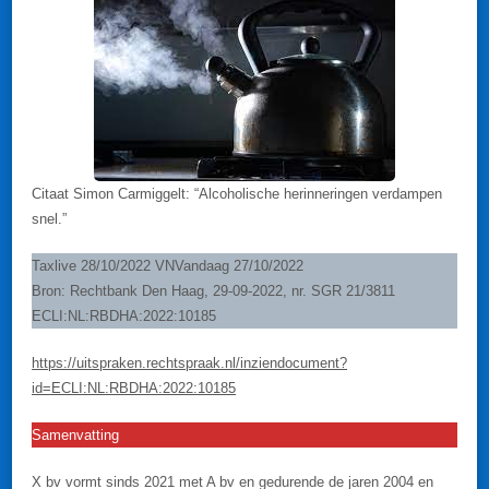
Citaat Simon Carmiggelt: “Alcoholische herinneringen verdampen
snel.”
Taxlive 28/10/2022 VNVandaag 27/10/2022
Bron: Rechtbank Den Haag, 29-09-2022, nr. SGR 21/3811
ECLI:NL:RBDHA:2022:10185
https://uitspraken.rechtspraak.nl/inziendocument?
id=ECLI:NL:RBDHA:2022:10185
Samenvatting
X bv vormt sinds 2021 met A bv en gedurende de jaren 2004 en