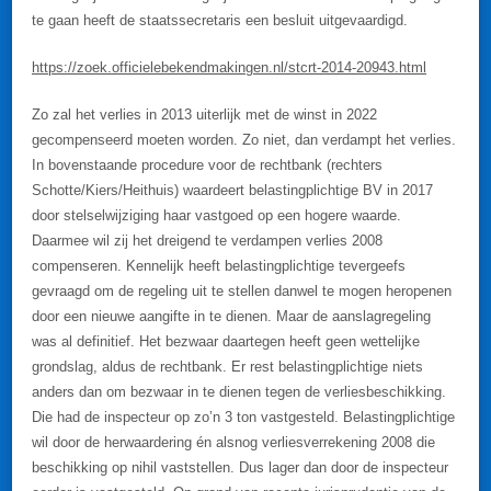
te gaan heeft de staatssecretaris een besluit uitgevaardigd.
https://zoek.officielebekendmakingen.nl/stcrt-2014-20943.html
Zo zal het verlies in 2013 uiterlijk met de winst in 2022
gecompenseerd moeten worden. Zo niet, dan verdampt het verlies.
In bovenstaande procedure voor de rechtbank (rechters
Schotte/Kiers/Heithuis) waardeert belastingplichtige BV in 2017
door stelselwijziging haar vastgoed op een hogere waarde.
Daarmee wil zij het dreigend te verdampen verlies 2008
compenseren. Kennelijk heeft belastingplichtige tevergeefs
gevraagd om de regeling uit te stellen danwel te mogen heropenen
door een nieuwe aangifte in te dienen. Maar de aanslagregeling
was al definitief. Het bezwaar daartegen heeft geen wettelijke
grondslag, aldus de rechtbank. Er rest belastingplichtige niets
anders dan om bezwaar in te dienen tegen de verliesbeschikking.
Die had de inspecteur op zo’n 3 ton vastgesteld. Belastingplichtige
wil door de herwaardering én alsnog verliesverrekening 2008 die
beschikking op nihil vaststellen. Dus lager dan door de inspecteur