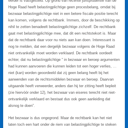
eerder is vastgesteld. Op grond van recente jurisprudentie van de
Hoge Raad heeft belastingplichtige geen procesbelang, omdat bij
bezwaar belastingplichtige niet in een betere fiscale positie terecht
kan komen, volgens de rechtbank. Immers, door de beschikking op
nihil te zetten benadeelt belastingplichtige zichzelf. De rechtbank
gaat met belastingplichtige mee, dat dit een rechtstekort is. Maar
dat de rechtbank daar voor nu niets aan kan doen. Interessant is
nog te melden, dat een dergelijk bezwaar volgens de Hoge Raad
niet ontvankelijk moet worden verklaard. De rechtbank oordeelt
echter, dat nu belastingplichtige “ in bezwaar en beroep argumenten
had kunnen aanvoeren die kunnen leiden tot een hoger verlies, …
niet (kan) worden geoordeeld dat zij geen belang heeft bij het
aanwenden van de rechtsmiddelen bezwaar en beroep. Daarvan
uitgaande heeft verweerder, anders dan hij ter zitting heeft bepleit
(zie hiervóór onder 12), het bezwaar van eiseres terecht niet niet-
ontvankelijk verklaard en bestaat dus ook geen aanleiding dat
alsnog te doen”.
Het bezwaar is dus ongegrond. Maar de rechtbank kan het niet
laten toch een hart onder de riem van belastingplichtige te steken