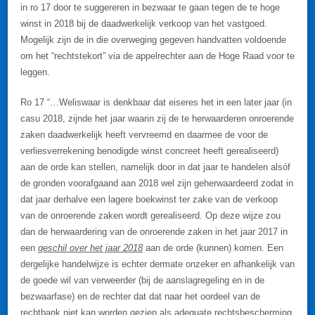
in ro 17 door te suggereren in bezwaar te gaan tegen de te hoge
winst in 2018 bij de daadwerkelijk verkoop van het vastgoed.
Mogelijk zijn de in die overweging gegeven handvatten voldoende
om het “rechtstekort” via de appelrechter aan de Hoge Raad voor te
leggen.
Ro 17 “…Weliswaar is denkbaar dat eiseres het in een later jaar (in
casu 2018, zijnde het jaar waarin zij de te herwaarderen onroerende
zaken daadwerkelijk heeft vervreemd en daarmee de voor de
verliesverrekening benodigde winst concreet heeft gerealiseerd)
aan de orde kan stellen, namelijk door in dat jaar te handelen alsóf
de gronden voorafgaand aan 2018 wel zijn geherwaardeerd zodat in
dat jaar derhalve een lagere boekwinst ter zake van de verkoop
van de onroerende zaken wordt gerealiseerd. Op deze wijze zou
dan de herwaardering van de onroerende zaken in het jaar 2017 in
een
geschil over het jaar 2018
aan de orde (kunnen) komen. Een
dergelijke handelwijze is echter dermate onzeker en afhankelijk van
de goede wil van verweerder (bij de aanslagregeling en in de
bezwaarfase) en de rechter dat dat naar het oordeel van de
rechtbank niet kan worden gezien als adequate rechtsbescherming.