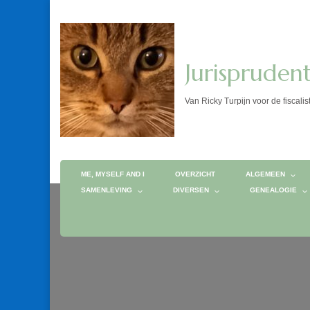
Jurispruden
Van Ricky Turpijn voor de fis
ME, MYSELF AND I
OVERZICHT
ALGEMEEN
SAMENLEVING
DIVERSEN
GENEALOGIE