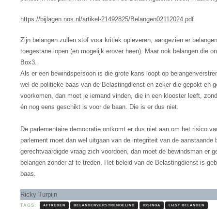
https://bijlagen.nos.nl/artikel-21492825/Belangen02112024.pdf
Zijn belangen zullen stof voor kritiek opleveren, aangezien er belangen 
toegestane lopen (en mogelijk erover heen). Maar ook belangen die o
Box3.
Als er een bewindspersoon is die grote kans loopt op belangenverstren
wel de politieke baas van de Belastingdienst en zeker die gepokt en g
voorkomen, dan moet je iemand vinden, die in een klooster leeft, zo
én nog eens geschikt is voor de baan. Die is er dus niet.
De parlementaire democratie ontkomt er dus niet aan om het risico van 
parlement moet dan wel uitgaan van de integriteit van de aanstaande
gerechtvaardigde vraag zich voordoen, dan moet de bewindsman er geen
belangen zonder af te treden. Het beleid van de Belastingdienst is geb
baas.
Ricky Turpijn
TAGS:
AFTREDEN
BELANGENVERSTRENGELING
IDSINGA
LIJST BELANGEN