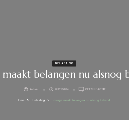
BELASTING
a maakt belangen nu alsnog 
OP
Admin
05/11/2024
GEEN REACTIE
IDSINGA
MAAKT
Home
Belasting
Idsinga maakt belangen nu alsnog bekend.
BELANGEN
NU
ALSNOG
BEKEND.