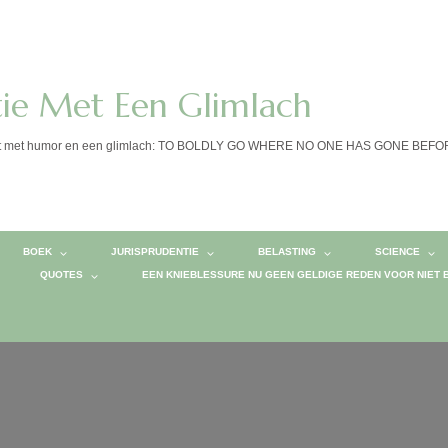
tie Met Een Glimlach
calist met humor en een glimlach: TO BOLDLY GO WHERE NO ONE HAS GONE BEF
BOEK
JURISPRUDENTIE
BELASTING
SCIENCE
QUOTES
EEN KNIEBLESSURE NU GEEN GELDIGE REDEN VOOR NIET 