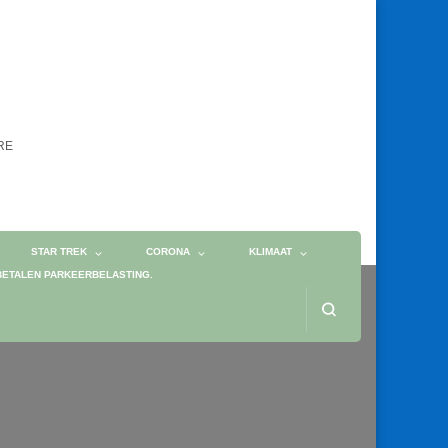
ORE
STAR TREK
CORONA
KLIMAAT
BETALEN PARKEERBELASTING.