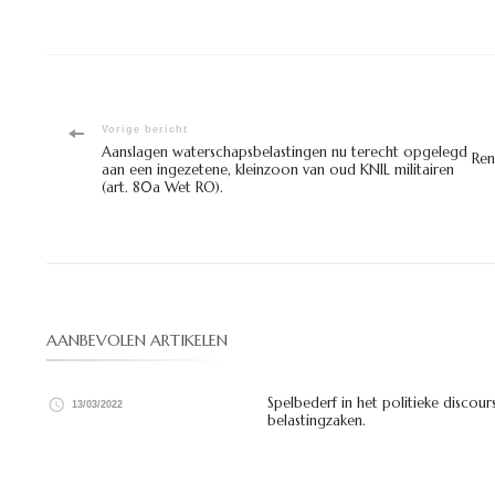
Bericht
Vorige bericht
Aanslagen waterschapsbelastingen nu terecht opgelegd
Ren
aan een ingezetene, kleinzoon van oud KNIL militairen
navigatie
(art. 80a Wet RO).
AANBEVOLEN ARTIKELEN
Spelbederf in het politieke discours
13/03/2022
belastingzaken.