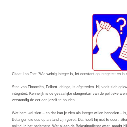
Citaat Lao-Tse: “Wie weinig integer is, let constant op integriteit en is 
Stas van Financiën, Folkert Idsinga, is afgetreden. Hij voelt zich gekwe
integriteit. Kennelijk is de gevaarlijke slangenkuil van de politieke ar
verstandig de eer aan jezelf te houden.
Wat hem wel siert – en dat kan je zien als integer willen handelen – is
Belangen die dus op afstand zijn gezet. Dat hoeft hij niet te doen. S
politici in het parlement. Wat alleen de Belastingdienst weet, maakt hi