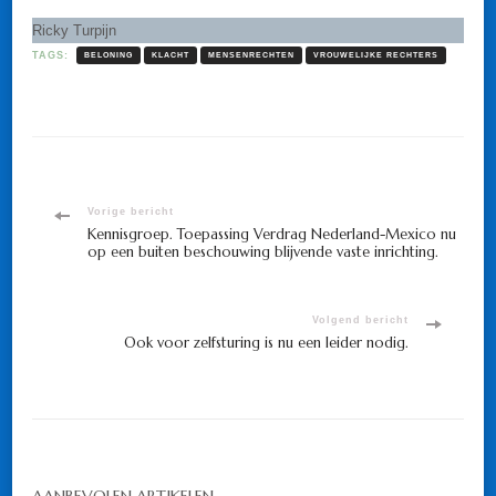
Ricky Turpijn
TAGS:
BELONING
KLACHT
MENSENRECHTEN
VROUWELIJKE RECHTERS
Bericht
Vorige bericht
Kennisgroep. Toepassing Verdrag Nederland-Mexico nu
op een buiten beschouwing blijvende vaste inrichting.
navigatie
Volgend bericht
Ook voor zelfsturing is nu een leider nodig.