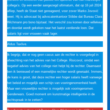
collega’s. Op een eerder aangezegd ultimatum, dat op 16 juli 2024
afliep, heeft de Staat niet gereageerd, voor zover Marko Jovović
weet. Hij is advocaat bij advocatenkantoor Stibbe dat Bureau Clara
Wichmann pro bono bijstaat. Het verschil zou komen door willekeur
en doordat wordt gekeken naar het laatst verdiende loon. Dat
salaris ligt voor vrouwen vaak lager.
Aldus Taxlive.
Ik begrijp, dat er nog geen casus aan de rechter is voorgelegd in
afwachting van het advies van het College. Risicovol, omdat een
negatief advies van het college niet helpt bij de rechter. Daarnaast
ben ik benieuwd of een mannelijke rechter wordt gewraakt. Immers,
de kans is groot, dat deze rechter een hoger salaris heeft vanwege
het beleid en mogelijk een schijn van vooringenomenheid heeft.
Maar een vrouwelijke rechter is mogelijk ook vooringenomen.
Genderwars. Goed moment om kunstmatige intelligentie in de
rechtspraak in te zetten?