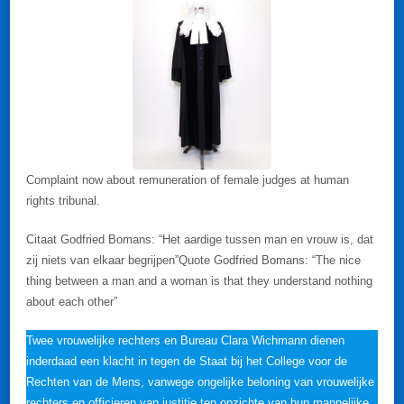
Complaint now about remuneration of female judges at human
rights tribunal.
Citaat Godfried Bomans: “Het aardige tussen man en vrouw is, dat
zij niets van elkaar begrijpen”Quote Godfried Bomans: “The nice
thing between a man and a woman is that they understand nothing
about each other”
Twee vrouwelijke rechters en Bureau Clara Wichmann dienen
inderdaad een klacht in tegen de Staat bij het College voor de
Rechten van de Mens, vanwege ongelijke beloning van vrouwelijke
rechters en officieren van justitie ten opzichte van hun mannelijke