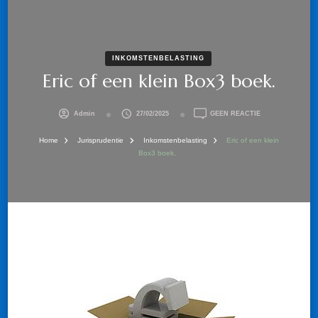
INKOMSTENBELASTING
Eric of een klein Box3 boek.
OP
Admin
27/02/2025
GEEN REACTIE
ERIC
OF
Home
Jurisprudentie
Inkomstenbelasting
Eric of een klein
EEN
Box3 boek.
KLEIN
BOX3
BOEK.