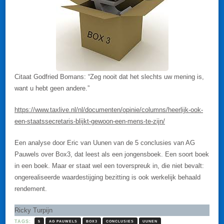
Citaat Godfried Bomans: “Zeg nooit dat het slechts uw mening is,
want u hebt geen andere.”
https://www.taxlive.nl/nl/documenten/opinie/columns/heerlijk-ook-
een-staatssecretaris-blijkt-gewoon-een-mens-te-zijn/
Een analyse door Eric van Uunen van de 5 conclusies van AG
Pauwels over Box3, dat leest als een jongensboek. Een soort boek
in een boek. Maar er staat wel een toverspreuk in, die niet bevalt:
ongerealiseerde waardestijging bezitting is ook werkelijk behaald
rendement.
Ricky Turpijn
TAGS:
5
AG PAUWELS
BOX3
CONCLUSIES
UUNEN