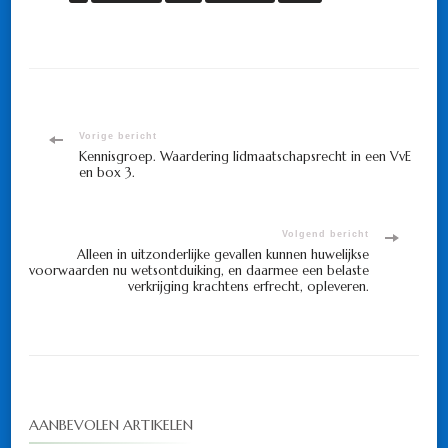
Bericht
Vorige bericht
Kennisgroep. Waardering lidmaatschapsrecht in een VvE
en box 3.
navigatie
Volgend bericht
Alleen in uitzonderlijke gevallen kunnen huwelijkse
voorwaarden nu wetsontduiking, en daarmee een belaste
verkrijging krachtens erfrecht, opleveren.
AANBEVOLEN ARTIKELEN