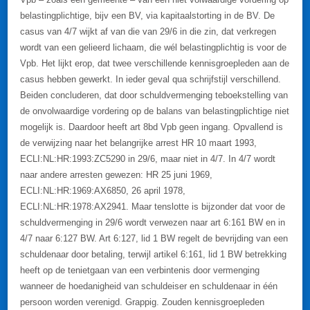
belastingplichtige, bijv een BV, via kapitaalstorting in de BV. De
casus van 4/7 wijkt af van die van 29/6 in die zin, dat verkregen
wordt van een gelieerd lichaam, die wél belastingplichtig is voor de
Vpb. Het lijkt erop, dat twee verschillende kennisgroepleden aan de
casus hebben gewerkt. In ieder geval qua schrijfstijl verschillend.
Beiden concluderen, dat door schuldvermenging teboekstelling van
de onvolwaardige vordering op de balans van belastingplichtige niet
mogelijk is. Daardoor heeft art 8bd Vpb geen ingang. Opvallend is
de verwijzing naar het belangrijke arrest HR 10 maart 1993,
ECLI:NL:HR:1993:ZC5290 in 29/6, maar niet in 4/7. In 4/7 wordt
naar andere arresten gewezen: HR 25 juni 1969,
ECLI:NL:HR:1969:AX6850, 26 april 1978,
ECLI:NL:HR:1978:AX2941. Maar tenslotte is bijzonder dat voor de
schuldvermenging in 29/6 wordt verwezen naar art 6:161 BW en in
4/7 naar 6:127 BW. Art 6:127, lid 1 BW regelt de bevrijding van een
schuldenaar door betaling, terwijl artikel 6:161, lid 1 BW betrekking
heeft op de tenietgaan van een verbintenis door vermenging
wanneer de hoedanigheid van schuldeiser en schuldenaar in één
persoon worden verenigd. Grappig. Zouden kennisgroepleden