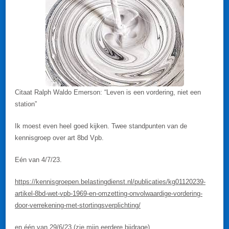
Citaat Ralph Waldo Emerson: “Leven is een vordering, niet een
station”
Ik moest even heel goed kijken. Twee standpunten van de
kennisgroep over art 8bd Vpb.
Eén van 4/7/23.
https://kennisgroepen.belastingdienst.nl/publicaties/kg01120239-
artikel-8bd-wet-vpb-1969-en-omzetting-onvolwaardige-vordering-
door-verrekening-met-stortingsverplichting/
en één van 29/6/23 (zie mijn eerdere bijdrage)