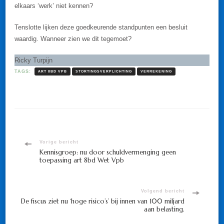
elkaars ‘werk’ niet kennen?
Tenslotte lijken deze goedkeurende standpunten een besluit
waardig. Wanneer zien we dit tegemoet?
Ricky Turpijn
TAGS:
ART 8BD VPB
STORTINGSVERPLICHTING
VERREKENING
Bericht
Vorige bericht
Kennisgroep: nu door schuldvermenging geen
toepassing art 8bd Wet Vpb
navigatie
Volgend bericht
De fiscus ziet nu ‘hoge risico’s’ bij innen van 100 miljard
aan belasting.