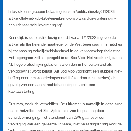
https://kennisgroepen.belastingdienst.nl/publicaties/kg01120238-
artikel-8bd-wet-vpb-1969-en-inbreng-onvolwaardige-vordering-in-
schuldenaar-schuldvermenging/
Kennelijk is de praktijk bezig met dit vanaf 1/1/2022 ingevoerde
artikel als flankerende maatregel bij de Wet tegengaan mismatches
bij toepassing zakelijkheidsbeginsel in de vennootschapsbelasting.
Het tegengaan zelf is geregeld in art 8bc Vpb. Het voorkomt, dat in
NL hogere afschrijvingslasten vallen dan in het buitenland als
verkoopwinst wordt belast. Art 8bd Vpb voorkomt een dubbele niet-
heffing door een waarderingsverschil (niet door mismatches) als
gevolg van een aantal rechtshandelingen zoals een
kapitaalstorting.
Dus rara, zoek de verschillen. De uitkomst is namelijk in deze twee
casus hetzelfde: art 8bd Vpb is niet van toepassing door
schuldvermenging. Het standpunt van 29/6 gaat over een
verkrijging van een gelieerde lichaam, niet belastingplichtig voor de
Vpb – zoals een gemeente – van een niet volwaardige vordering op