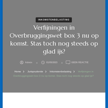
INKOMSTENBELASTING
Verfijningen in
Overbruggingswet box 3 nu op
komst. Stas toch nog steeds op
glad ijs?
OP
Admin
01/05/2023
GEEN REACTIE
VERFIJNINGEN
IN
Home
Jurisprudentie
Inkomstenbelasting
Verfijningen in
OVERBRUGGING
Overbruggingswet box 3 nu op komst. Stas toch nog steeds op glad ijs?
BOX
3
NU
OP
KOMST.
STAS
TOCH
NOG
STEEDS