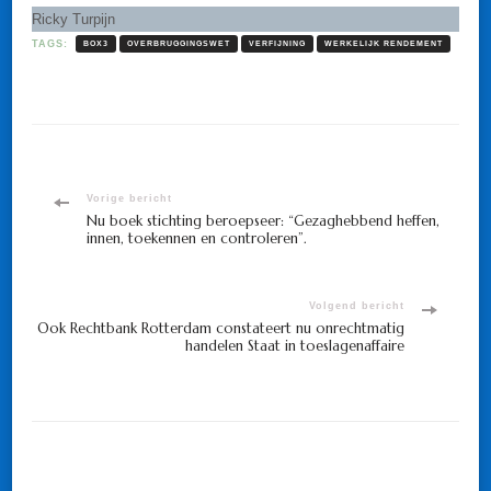
Ricky Turpijn
TAGS:
BOX3
OVERBRUGGINGSWET
VERFIJNING
WERKELIJK RENDEMENT
Bericht
Vorige bericht
Nu boek stichting beroepseer: “Gezaghebbend heffen,
innen, toekennen en controleren”.
navigatie
Volgend bericht
Ook Rechtbank Rotterdam constateert nu onrechtmatig
handelen Staat in toeslagenaffaire