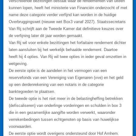
verschillende bezittingen bestaat waar de rendementen van uiteen
kunnen lopen, heeft het ministerie van Financiën onderzocht of met
name deze categorie verder verfijnd kan worden in de huidige
Overbruggingswet (nieuwe wet Box3 vanaf 2027). Staatssecretaris
Van Rij schrijft aan de Tweede Kamer dat definitieve keuzes over
de verfijning later dit jaar worden gemaakt.
Van Rij wil voor enkele bezittingen het forfaitaire rendement dichter
laten aansluiten bij het werkelijk behaalde rendement. Daartoe
heeft hij 4 opties. Van Rij wil twee opties in ieder geval omzetten in
wetgeving.
De eerste optie is de aandelen in het vermogen van een
reservefonds van een Vereniging van Eigenaren (vve) en het geld
op een derdenrekening van een notaris in de categorie
banktegoeden te plaatsen.
De tweede optie is het niet meer in de belastingheffing betrekken
(defiscaliseren) van onderlinge vorderingen en schulden in box 3
die in een gezamenlijke aangifte worden verwerkt, waaronder
verrekenbedingen tussen echtgenoten op basis van huwelijkse
voorwaarden.
De eerste optie wordt overigens ondersteund door Hof Arnhem.