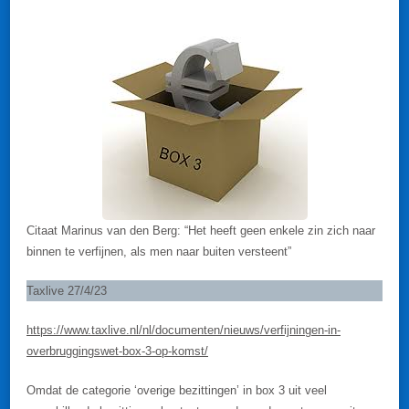
OP
GLAD
IJS?
Citaat Marinus van den Berg: “Het heeft geen enkele zin zich naar
binnen te verfijnen, als men naar buiten versteent”
Taxlive 27/4/23
https://www.taxlive.nl/nl/documenten/nieuws/verfijningen-in-
overbruggingswet-box-3-op-komst/
Omdat de categorie ‘overige bezittingen’ in box 3 uit veel