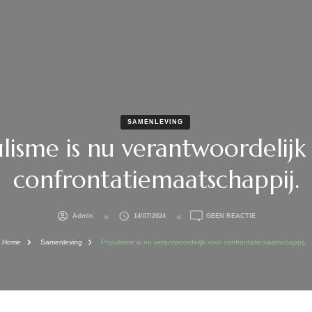
SAMENLEVING
lisme is nu verantwoordelijk
confrontatiemaatschappij.
OP
Admin
14/07/2024
GEEN REACTIE
POPULISME
IS
Home
Samenleving
Populisme is nu verantwoordelijk voor confrontatiemaatschappij.
NU
VERANTWOORDE
VOOR
CONFRONTATIEM