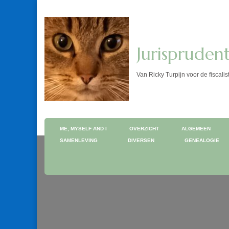
Jurispruden
Van Ricky Turpijn voor de fis
ME, MYSELF AND I
OVERZICHT
ALGEMEEN
SAMENLEVING
DIVERSEN
GENEALOGIE