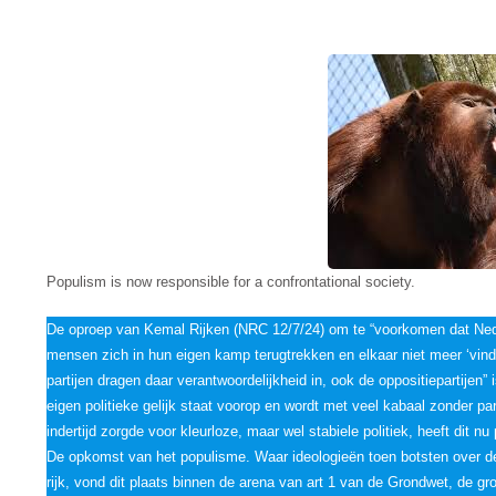
Populism is now responsible for a confrontational society.
De oproep van Kemal Rijken (NRC 12/7/24) om te “voorkomen dat Nede
mensen zich in hun eigen kamp terugtrekken en elkaar niet meer ‘vinde
partijen dragen daar verantwoordelijkheid in, ook de oppositiepartijen” 
eigen politieke gelijk staat voorop en wordt met veel kabaal zonder pa
indertijd zorgde voor kleurloze, maar wel stabiele politiek, heeft dit 
De opkomst van het populisme. Waar ideologieën toen botsten over d
rijk, vond dit plaats binnen de arena van art 1 van de Grondwet, de g