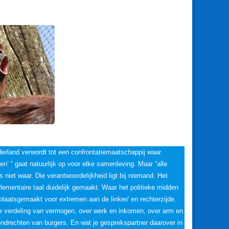
rland verwordt tot een confrontatiemaatschappij waar
n’ “ gaat natuurlijk op voor elke samenleving. Maar “alle
is niet waar. Die verantwoordelijkheid ligt bij niemand. Het
rlementaire taal duidelijk gemaakt. Waar het politieke midden
nu plaatsgemaakt voor extremen aan de linker/ en rechterzijde.
e verdeling van vermogen, over werk en inkomen, over arm en
rondrechten van burgers. En wat je gesprekspartner daarover in