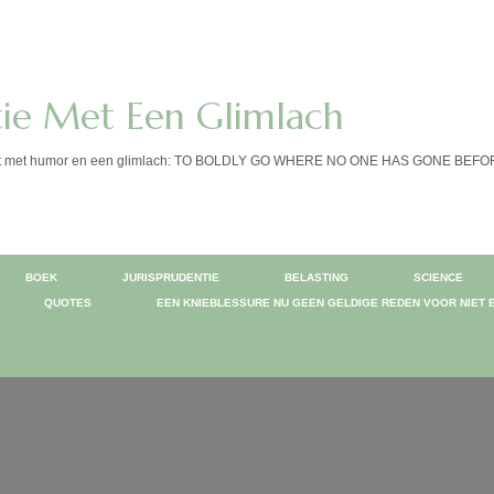
tie Met Een Glimlach
calist met humor en een glimlach: TO BOLDLY GO WHERE NO ONE HAS GONE BEF
BOEK
JURISPRUDENTIE
BELASTING
SCIENCE
QUOTES
EEN KNIEBLESSURE NU GEEN GELDIGE REDEN VOOR NIET 