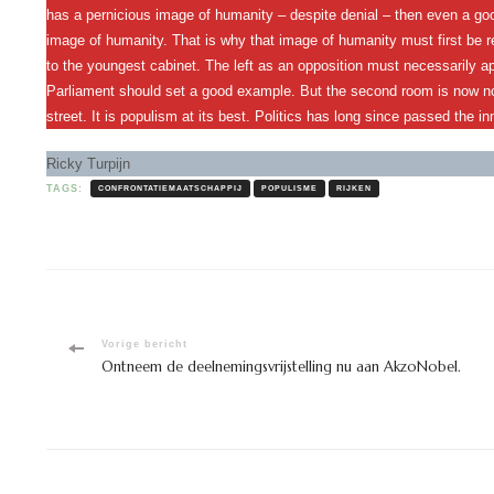
has a pernicious image of humanity – despite denial – then even a go
image of humanity. That is why that image of humanity must first be r
to the youngest cabinet. The left as an opposition must necessarily 
Parliament should set a good example. But the second room is now not
street. It is populism at its best. Politics has long since passed the i
Ricky Turpijn
TAGS:
CONFRONTATIEMAATSCHAPPIJ
POPULISME
RIJKEN
Bericht
Vorige bericht
Ontneem de deelnemingsvrijstelling nu aan AkzoNobel.
navigatie