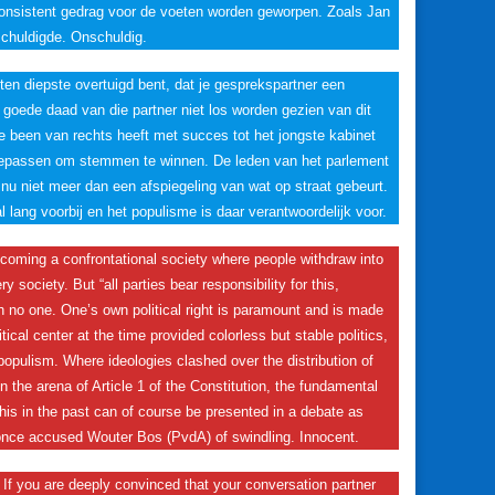
inconsistent gedrag voor de voeten worden geworpen. Zoals Jan
schuldigde. Onschuldig.
ten diepste overtuigd bent, dat je gesprekspartner een
goede daad van die partner niet los worden gezien van dit
 been van rechts heeft met succes tot het jongste kabinet
toepassen om stemmen te winnen. De leden van het parlement
u niet meer dan een afspiegeling van wat op straat gebeurt.
al lang voorbij en het populisme is daar verantwoordelijk voor.
ecoming a confrontational society where people withdraw into
y society. But “all parties bear responsibility for this,
with no one. One’s own political right is paramount and is made
tical center at the time provided colorless but stable politics,
populism. Where ideologies clashed over the distribution of
n the arena of Article 1 of the Constitution, the fundamental
this in the past can of course be presented in a debate as
once accused Wouter Bos (PvdA) of swindling. Innocent.
 If you are deeply convinced that your conversation partner