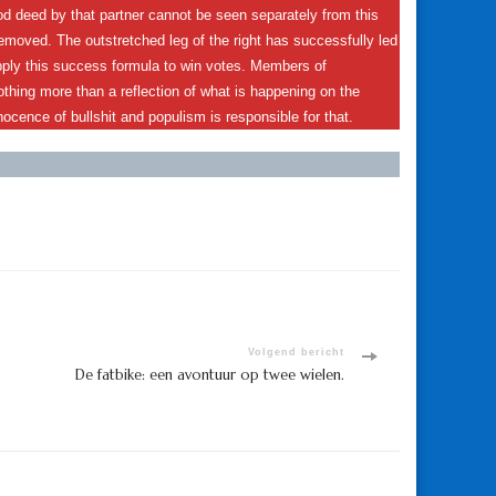
od deed by that partner cannot be seen separately from this
emoved. The outstretched leg of the right has successfully led
apply this success formula to win votes. Members of
hing more than a reflection of what is happening on the
nnocence of bullshit and populism is responsible for that.
Volgend bericht
De fatbike: een avontuur op twee wielen.