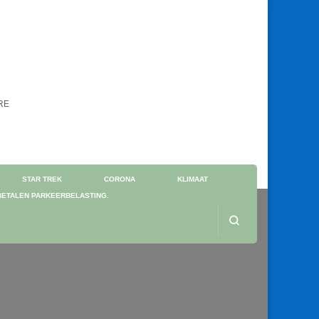
ORE
STAR TREK
CORONA
KLIMAAT
BETALEN PARKEERBELASTING.