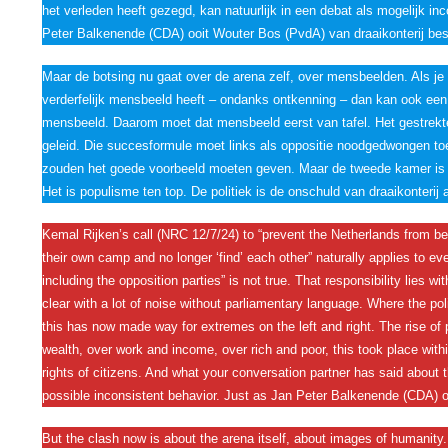
het verleden heeft gezegd, kan natuurlijk in een debat als mogelijk 
Peter Balkenende (CDA) ooit Wouter Bos (PvdA) van draaikonterij be
Maar de botsing nu gaat over de arena zelf, over mensbeelden. Als je 
verderfelijk mensbeeld heeft – ondanks ontkenning – dan kan ook een 
mensbeeld. Daarom moet dat mensbeeld eerst van tafel. Het gestrekte
geleid. Die succesformule moet links als oppositie noodgedwongen 
zouden het goede voorbeeld moeten geven. Maar de tweede kamer is n
Het is populisme ten top. De politiek is de onschuld van draaikonterij 
Kemal Rijken’s call (NRC 12/7/24) to “prevent the Netherlands from b
their own camp and no longer ‘find’ each other” naturally applies to ever
including the opposition parties” is not true. That responsibility lies 
clear with a lot of noise without parliamentary language. Where the poli
this has now made way for extremes on the left and right. The rise of 
wealth, over work and income, over rich and poor, this took place withi
rights of citizens. And what your conversation partner has said about 
possible inconsistent behavior. Just as Jan Peter Balkenende (CDA) 
But the clash now is about the arena itself, about images of humanity.